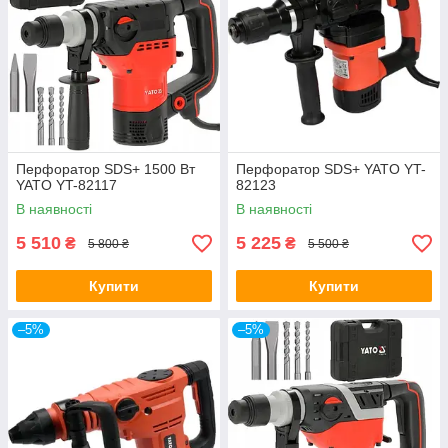
Перфоратор SDS+ 1500 Вт
Перфоратор SDS+ YATO YT-
YATO YT-82117
82123
В наявності
В наявності
5 510
5 225
₴
₴
5 800 ₴
5 500 ₴
Купити
Купити
–5%
–5%