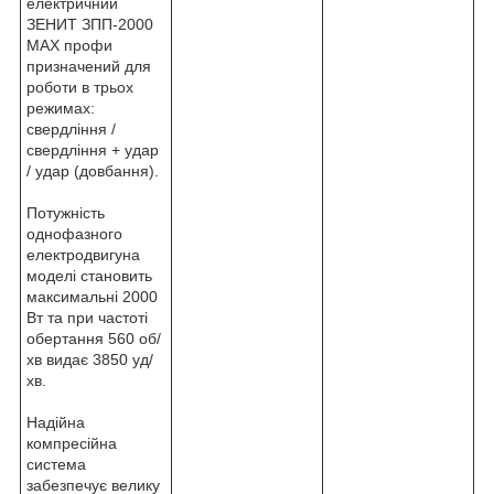
електричний
ЗЕНИТ ЗПП-2000
MAX профи
призначений для
роботи в трьох
режимах:
свердління /
свердління + удар
/ удар (довбання).
Потужність
однофазного
електродвигуна
моделі становить
максимальні 2000
Вт та при частоті
обертання 560 об/
хв видає 3850 уд/
хв.
Надійна
компресійна
система
забезпечує велику