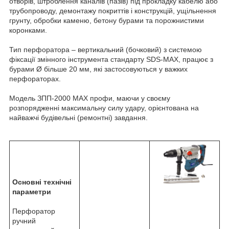
отворів, штроблення каналів (пазів) під прокладку кабелю або
трубопроводу, демонтажу покриттів і конструкцій, ущільнення
грунту, обробки каменю, бетону бурами та порожнистими
коронками.
Тип перфоратора – вертикальний (бочковий) з системою
фіксації змінного інструмента стандарту SDS-МАХ, працює з
бурами Ø більше 20 мм, які застосовуються у важких
перфораторах.
Модель ЗПП-2000 MAX профи, маючи у своєму
розпорядженні максимальну силу удару, орієнтована на
найважчі будівельні (ремонтні) завдання.
Основні технічні
параметри
Перфоратор
ручний