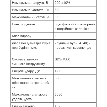
Номінальна напруга, В
220 ±10%
Номінальна частота, Гц
50
Максимальний струм, А
9,0
Електродвигун
однофазний колекторний
з подвійною ізоляцією
Клас виробу
II
Діапазон діаметрів бурів
- суцільні бури: 4÷40; -
при бурінні, мм:
порожнисті коронки: до
90.
Система затиску
SDS-MAX
змінного інструменту
Енергія удару, Дж
12,0
Максимальна частота
560
обертання патрона, об/
хв
Максимальна кількість
3850
ударів, уд/хв
Рівень звукової
102