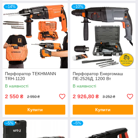
–14%
–10%
Перфоратор TEKHMANN
Перфоратор Енергомаш
TRH-1120
ПЕ-2526Д, 1200 Вт
В наявності
В наявності
2 550
2 926,80
₴
₴
2 950 ₴
3 252 ₴
Купити
Купити
–5%
–5%