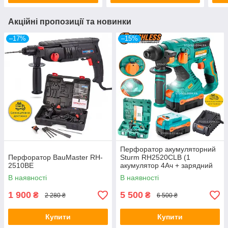
Акційні пропозиції та новинки
–17%
–15%
Перфоратор акумуляторний
Перфоратор BauMaster RH-
Sturm RH2520CLB (1
2510BE
акумулятор 4Ач + зарядний
пристрій) Бесщеточний
В наявності
В наявності
двигун
1 900
5 500
₴
₴
2 280 ₴
6 500 ₴
Купити
Купити