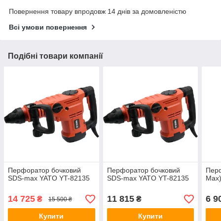
Повернення товару впродовж 14 днів за домовленістю
Всі умови повернення
Подібні товари компанії
Перфоратор бочковий
Перфоратор бочковий
Пер
SDS-max YATO YT-82135
SDS-max YATO YT-82135
Max)
14 725
11 815
6 9
₴
₴
15 500 ₴
Купити
Купити