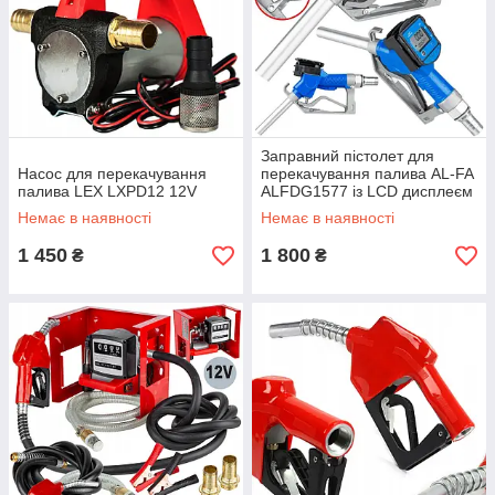
Заправний пістолет для
Насос для перекачування
перекачування палива AL-FA
палива LEX LXPD12 12V
ALFDG1577 із LCD дисплеєм
Немає в наявності
Немає в наявності
1 450
1 800
₴
₴