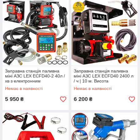
Заправна станція паливна
Заправна станція паливна
міні АЗС LEX ECFD40-2 40л /
міні АЗС LEX ECFD40 2400 л
хв з електронним
/ ч | 10 м. Висота
лічильником
всмоктування
Немає в наявності
Немає в наявності
5 950
6 200
₴
₴