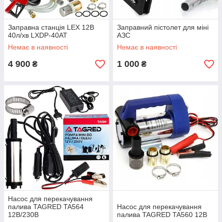
Заправна станція LEX 12В
Заправний пістолет для міні
40л/хв LXDP-40AT
АЗС
Немає в наявності
Немає в наявності
4 900
1 000
₴
₴
Насос для перекачування
палива TAGRED TA564
Насос для перекачування
12В/230В
палива TAGRED TA560 12В