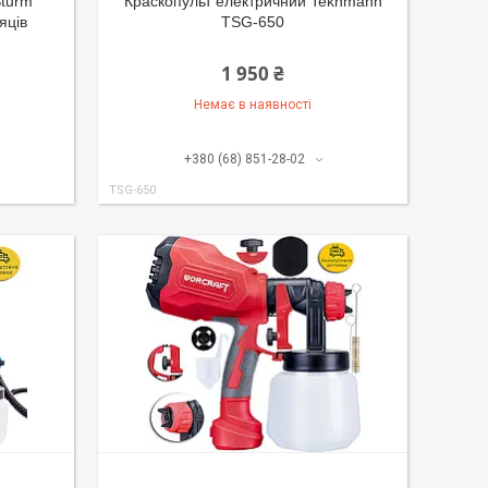
Sturm
Краскопульт електричний Tekhmann
яців
TSG-650
1 950 ₴
Немає в наявності
+380 (68) 851-28-02
TSG-650