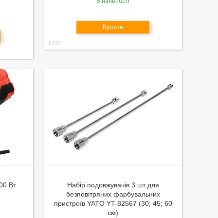
В наявності
Купити
4233
00 Вт
Набір подовжувачів 3 шт для
безповітряних фарбувальних
пристроїв YATO YT-82567 (30; 45; 60
см)