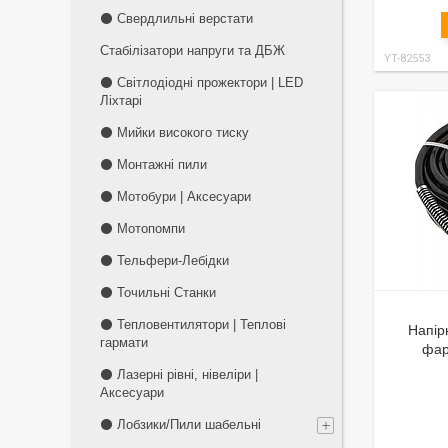
⚫ Свердлильні верстати
Стабілізатори напруги та ДБЖ
YT-82553
⚫ Світлодіодні прожектори | LED
Ліхтарі
⚫ Мийки високого тиску
⚫ Монтажні пили
⚫ Мотобури | Аксесуари
⚫ Мотопомпи
⚫ Тельфери-Лебідки
⚫ Точильні Станки
⚫ Тепловентилятори | Теплові
Напір
гармати
фар
⚫ Лазерні рівні, нівеліри |
Аксесуари
⚫ Лобзики/Пили шабельні