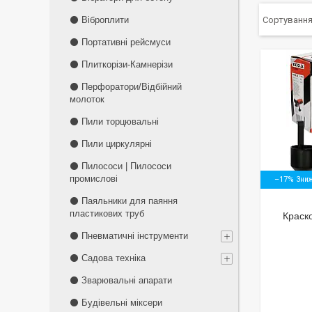
⚫ Віброплити
⚫ Портативні рейсмуси
⚫ Плиткорізи-Камнерізи
⚫ Перфоратори/Відбійний
молоток
⚫ Пили торцювальні
⚫ Пили циркулярні
⚫ Пилососи | Пилососи
промислові
–17%
⚫ Паяльники для паяння
пластикових труб
Краск
⚫ Пневматичні інструменти
⚫ Садова техніка
⚫ Зварювальні апарати
⚫ Будівельні міксери