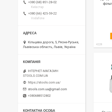
+380 (68) 851-28-02
філь
Київстар
+380 (66) 425-59-22
Vodafone
Кільцева дорога, 5, Рясне-Руське,
4228
Львівська область, Львів, Україна
ІНТЕРНЕТ-МАГАЗИН
STOOLS.COM.UA
https://stools.com.ua/
stools.com.ua@gmail.com
+380688512802