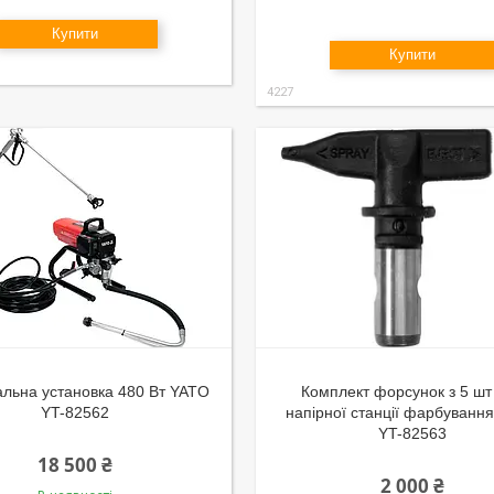
Купити
Купити
4227
льна установка 480 Вт YATO
Комплект форсунок з 5 шт
YT-82562
напірної станції фарбуванн
YT-82563
18 500 ₴
2 000 ₴