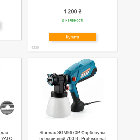
1 200 ₴
В наявності
Купити
4230
 для
Sturmax SGM9670P Фарбопульт
я YATO
електричний 700 Вт Professional