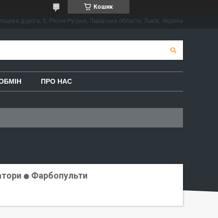
Кошик
льцева дорога, 5, Рясне-Руське, Львівська область, Львів, Україна
ОБМІН
ПРО НАС
атори
Фарбопульти
⚫