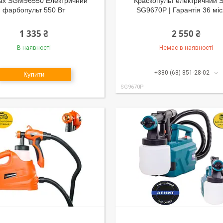
ax SGM96550 Електричний
Краскопульт електричний 
фарбопульт 550 Вт
SG9670P | Гарантія 36 міс
1 335 ₴
2 550 ₴
В наявності
Немає в наявності
+380 (68) 851-28-02
Купити
SG9670P