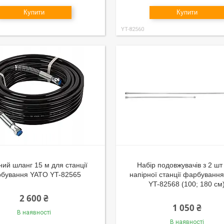
Купити
Купити
YT-82560
ний шланг 15 м для станції
Набір подовжувачів з 2 шт
бування YATO YT-82565
напірної станції фарбуванн
YT-82568 (100; 180 см
2 600 ₴
1 050 ₴
В наявності
В наявності