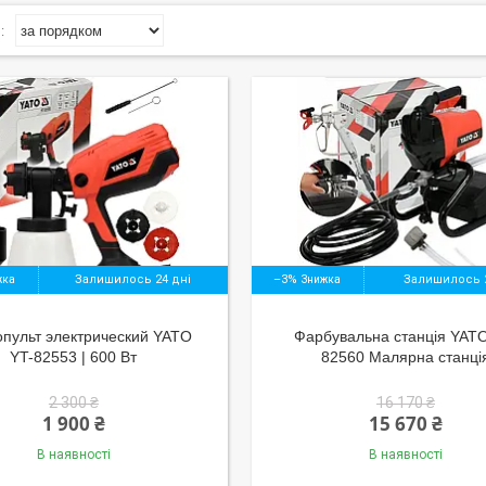
Залишилось 24 дні
–3%
Залишилось 2
опульт электрический YATO
Фарбувальна станція YATO
YT-82553 | 600 Вт
82560 Малярна станці
2 300 ₴
16 170 ₴
1 900 ₴
15 670 ₴
В наявності
В наявності