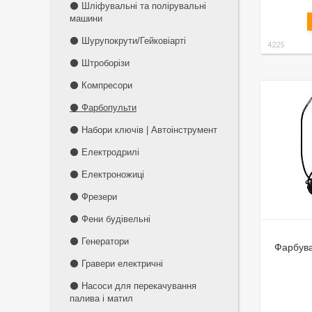
⚫ Шліфувальні та полірувальні
машини
⚫ Шурупокрути/Гейковіарті
4225
⚫ Штроборізи
⚫ Компресори
⚫ Фарбопульти
⚫ Набори ключів | Автоінструмент
⚫ Електродрилі
⚫ Електроножиці
⚫ Фрезери
⚫ Фени будівельні
⚫ Генератори
Фарбува
⚫ Гравери електричні
⚫ Насоси для перекачування
палива і матил