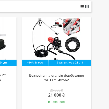
4 дні
–16%
Залишилось 24 дні
 YT-
Безповітряна станція фарбування
я
YATO YT-82562
25 000 ₴
21 000 ₴
В наявності