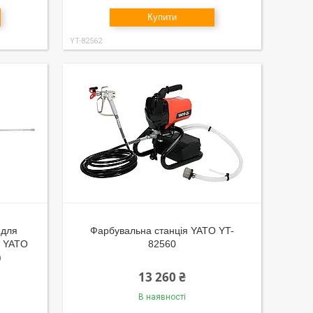
Купити
YT-82562
 для
Фарбувальна станція YATO YT-
я YATO
82560
)
13 260 ₴
В наявності