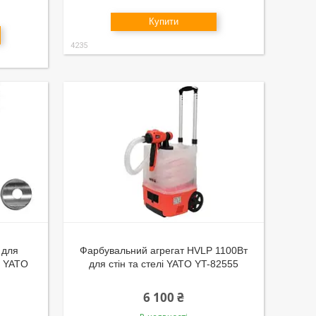
Купити
4235
 для
Фарбувальний агрегат HVLP 1100Вт
я YATO
для стін та стелі YATO YT-82555
6 100 ₴