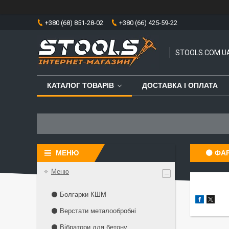
+380 (68) 851-28-02
+380 (66) 425-59-22
STOOLS.COM.U
КАТАЛОГ ТОВАРІВ
ДОСТАВКА І ОПЛАТА
⚫ ФА
Меню
⚫ Болгарки КШМ
⚫ Верстати металообробні
⚫ Вібратори для бетону