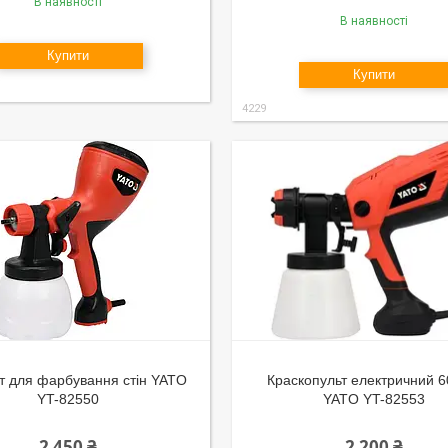
В наявності
В наявності
Купити
Купити
4229
т для фарбування стін YATO
Краскопульт електричний 6
YT-82550
YATO YT-82553
2 450 ₴
2 200 ₴