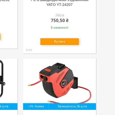
YATO YT-24207
790 ₴
750,50 ₴
В наявності
Купити
5143
6 днів
–5%
Залишилось 26 днів