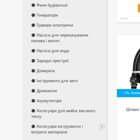
⚫ Фени будівельні
⚫ Генератори
1614
⚫ Гравери електричні
⚫ Насоси для перекачування
палива і матил
⚫ Насоси для води
⚫ Зарядні пристрої
⚫ Домкрати
⚫ Інструменти для авто
⚫ Дровоколи
–5%
⚫ Акумулятори
Шланг 
⚫ Аксесуари для мийок високого
тиску
⚫ Аксесуари інструменти і
витратні матеріали