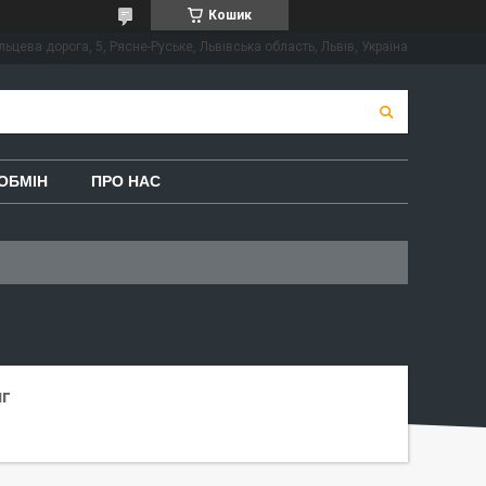
Кошик
льцева дорога, 5, Рясне-Руське, Львівська область, Львів, Україна
ОБМІН
ПРО НАС
нг