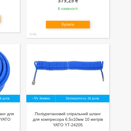
375,25 ₴
В наявності
Купити
5146
6 днів
–5%
Залишилось 26 днів
анг для
Поліуретановий спіральний шланг
 YATO
для компресора 6,5х10мм 10 метрів
YATO YT-24205