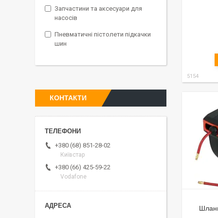
Запчастини та аксесуари для
насосів
Пневматичні пістолети підкачки
шин
5154
КОНТАКТИ
+380 (68) 851-28-02
Київстар
+380 (66) 425-59-22
Vodafone
Шланг