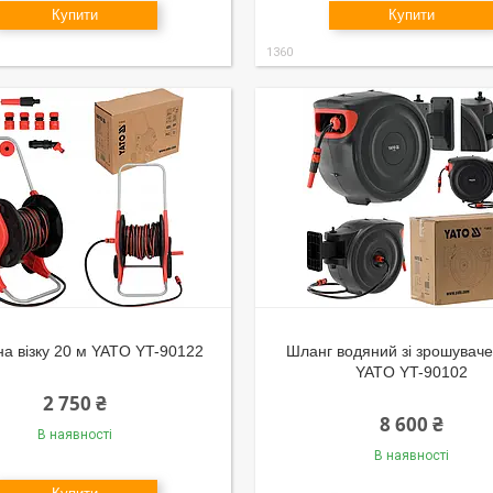
Купити
Купити
1360
на візку 20 м YATO YT-90122
Шланг водяний зі зрошуваче
YATO YT-90102
2 750 ₴
8 600 ₴
В наявності
В наявності