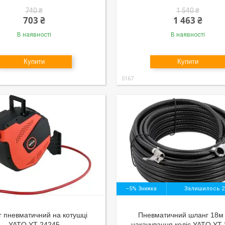
740 ₴
1 540 ₴
703 ₴
1 463 ₴
В наявності
В наявності
Купити
Купити
5167
–5%
Залишилось 2
 пневматичний на котушці
Пневматичний шланг 18м
YATO YT-24245
накачування коліс YATO YT