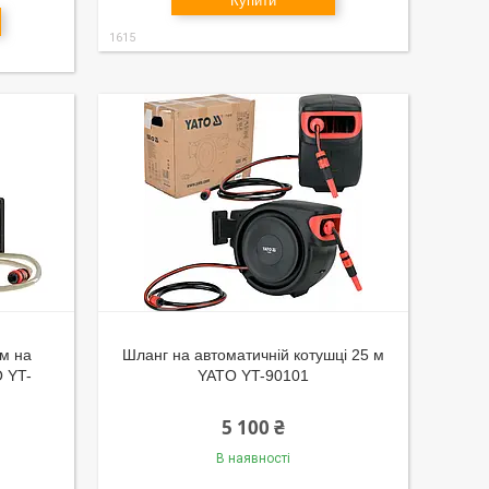
Купити
1615
м на
Шланг на автоматичній котушці 25 м
O YT-
YATO YT-90101
5 100 ₴
В наявності