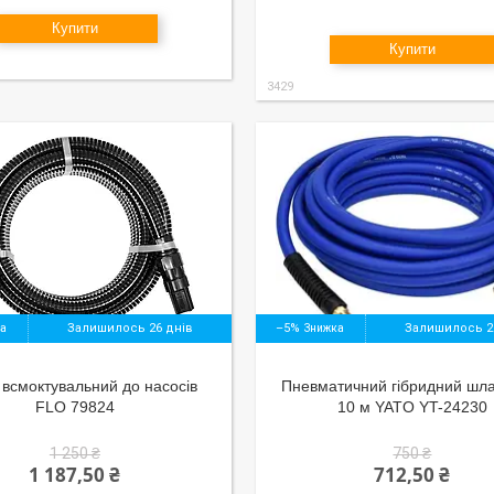
Купити
Купити
3429
Залишилось 26 днів
–5%
Залишилось 2
всмоктувальний до насосів
Пневматичний гібридний шла
FLO 79824
10 м YATO YT-24230
1 250 ₴
750 ₴
1 187,50 ₴
712,50 ₴