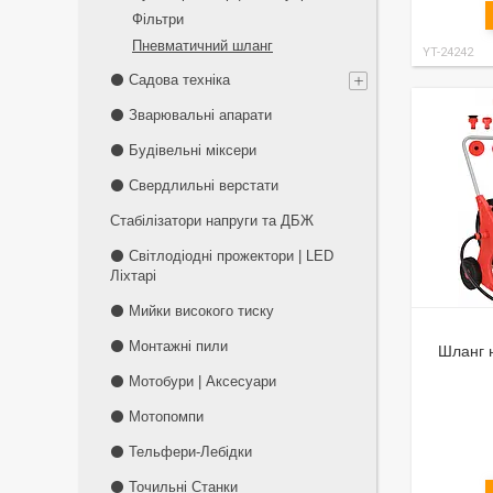
Фільтри
Пневматичний шланг
YT-24242
⚫ Садова техніка
⚫ Зварювальні апарати
⚫ Будівельні міксери
⚫ Свердлильні верстати
Стабілізатори напруги та ДБЖ
⚫ Світлодіодні прожектори | LED
Ліхтарі
⚫ Мийки високого тиску
⚫ Монтажні пили
Шланг 
⚫ Мотобури | Аксесуари
⚫ Мотопомпи
⚫ Тельфери-Лебідки
⚫ Точильні Станки