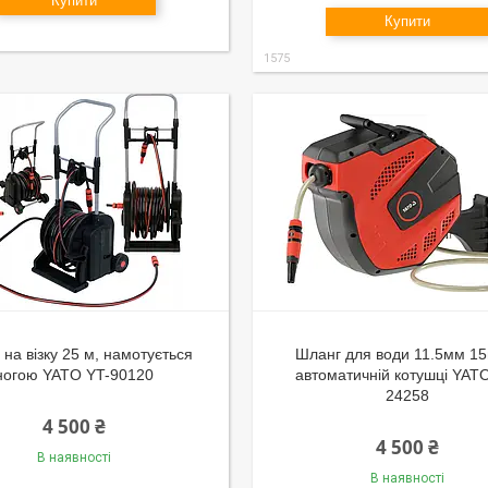
Купити
Купити
1575
на візку 25 м, намотується
Шланг для води 11.5мм 15
ногою YATO YT-90120
автоматичній котушці YAT
24258
4 500 ₴
4 500 ₴
В наявності
В наявності