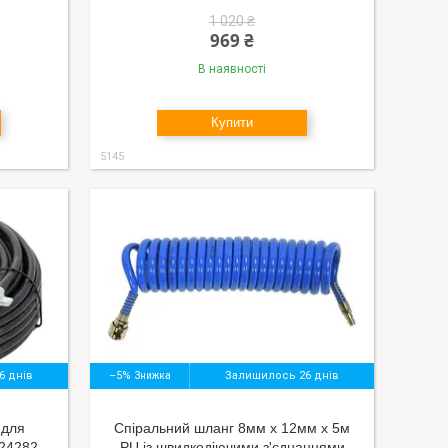
1 020 ₴
969 ₴
В наявності
Купити
5145
6 днів
–5%
Залишилось 26 днів
 для
Спіральний шланг 8мм x 12мм x 5м
-24282
PU із швидкодіючими з'єднаннями