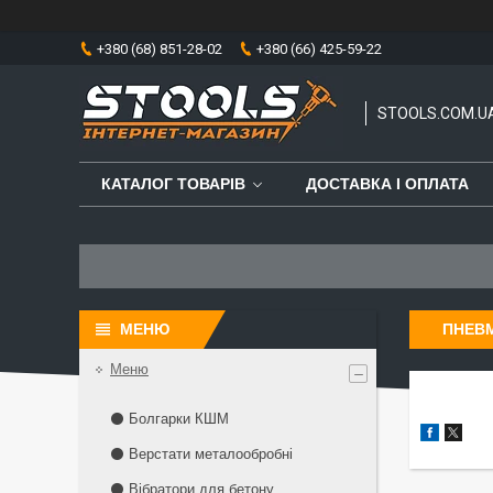
+380 (68) 851-28-02
+380 (66) 425-59-22
STOOLS.COM.U
КАТАЛОГ ТОВАРІВ
ДОСТАВКА І ОПЛАТА
ПНЕВ
Меню
⚫ Болгарки КШМ
⚫ Верстати металообробні
⚫ Вібратори для бетону