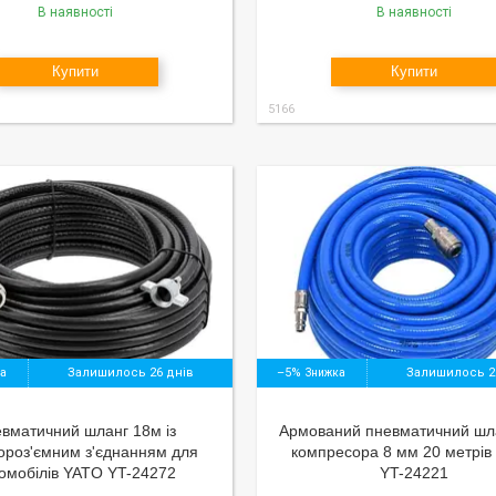
В наявності
В наявності
Купити
Купити
5166
Залишилось 26 днів
–5%
Залишилось 2
вматичний шланг 18м із
Армований пневматичний шл
ороз'ємним з'єднанням для
компресора 8 мм 20 метрів
омобілів YATO YT-24272
YT-24221