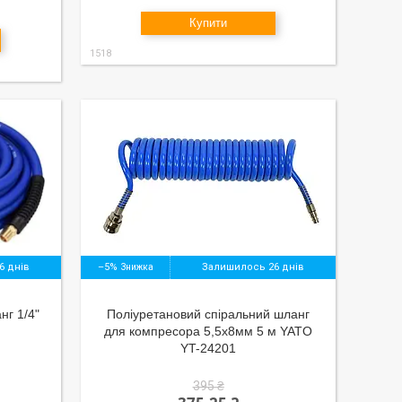
Купити
1518
6 днів
–5%
Залишилось 26 днів
нг 1/4"
Поліуретановий спіральний шланг
для компресора 5,5х8мм 5 м YATO
YT-24201
395 ₴