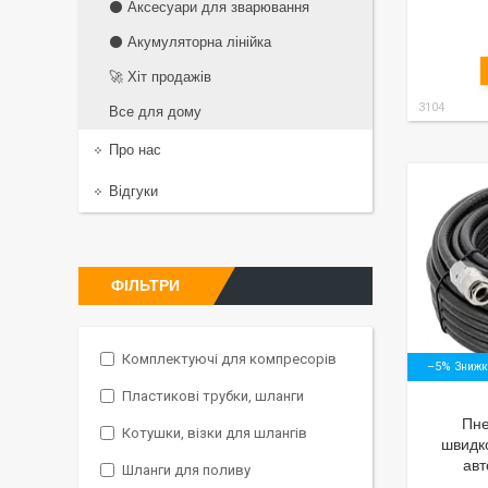
⚫ Аксесуари для зварювання
⚫ Акумуляторна лінійка
🚀 Хіт продажів
3104
Все для дому
Про нас
Відгуки
ФІЛЬТРИ
Комплектуючі для компресорів
–5%
Пластикові трубки, шланги
Пне
Котушки, візки для шлангів
швидк
авт
Шланги для поливу