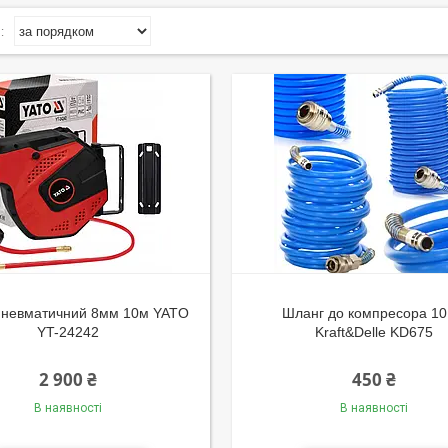
пневматичний 8мм 10м YATO
Шланг до компресора 10
YT-24242
Kraft&Delle KD675
2 900 ₴
450 ₴
В наявності
В наявності