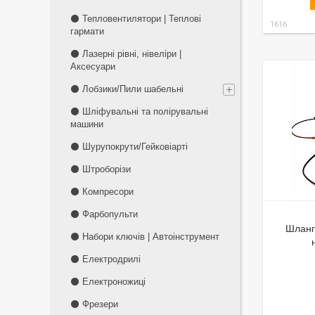
⚫ Тепловентилятори | Теплові
1616
гармати
⚫ Лазерні рівні, нівеліри |
Аксесуари
⚫ Лобзики/Пили шабельні
⚫ Шліфувальні та полірувальні
машини
⚫ Шурупокрути/Гейковіарті
⚫ Штроборізи
⚫ Компресори
⚫ Фарбопульти
Шланг 
⚫ Набори ключів | Автоінструмент
⚫ Електродрилі
⚫ Електроножиці
⚫ Фрезери