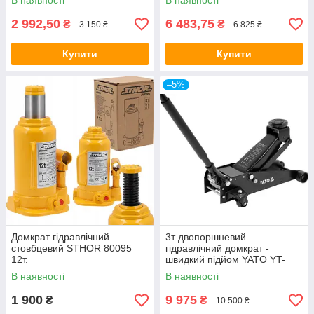
В наявності
В наявності
2 992,50
6 483,75
₴
₴
3 150 ₴
6 825 ₴
Купити
Купити
–5%
Домкрат гідравлічний
3т двопоршневий
cтовбцевий STHOR 80095
гідравлічний домкрат -
12т.
швидкий підйом YATO YT-
17214
В наявності
В наявності
1 900
9 975
₴
₴
10 500 ₴