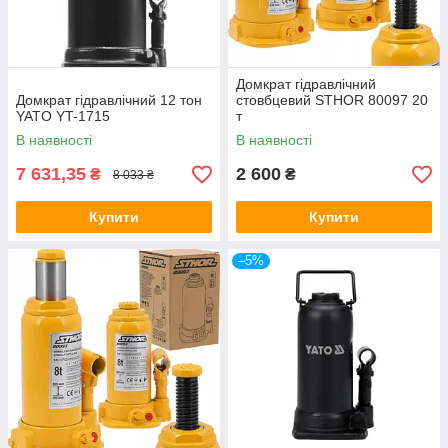
Домкрат гідравлічний
Домкрат гідравлічний 12 тон
cтовбцевий STHOR 80097 20
YATO YT-1715
т
В наявності
В наявності
7 631,35
2 600
₴
₴
8 033 ₴
Купити
Купити
–5%