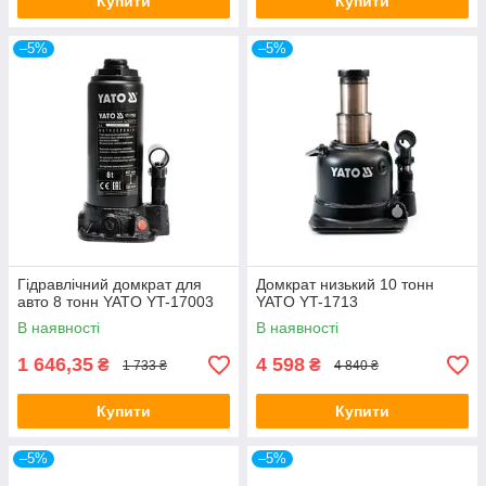
Купити
Купити
–5%
–5%
Гідравлічний домкрат для
Домкрат низький 10 тонн
авто 8 тонн YATO YT-17003
YATO YT-1713
В наявності
В наявності
1 646,35
4 598
₴
₴
1 733 ₴
4 840 ₴
Купити
Купити
–5%
–5%