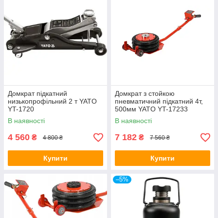
Домкрат підкатний
Домкрат з стойкою
низькопрофільний 2 т YATO
пневматичний підкатний 4т,
YT-1720
500мм YATO YT-17233
В наявності
В наявності
4 560
7 182
₴
₴
4 800 ₴
7 560 ₴
Купити
Купити
–5%