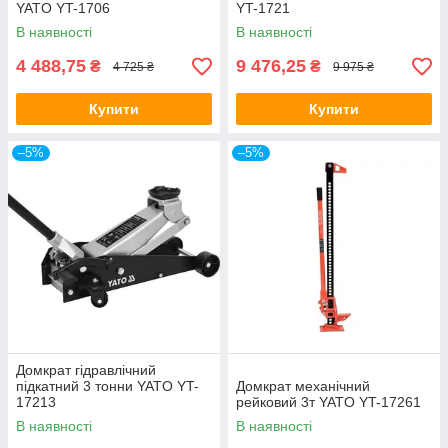
YATO YT-1706
YT-1721
В наявності
В наявності
4 488,75
9 476,25
₴
₴
4 725 ₴
9 975 ₴
Купити
Купити
–5%
–5%
Домкрат гідравлічний
підкатний 3 тонни YATO YT-
Домкрат механічний
17213
рейковий 3т YATO YT-17261
В наявності
В наявності