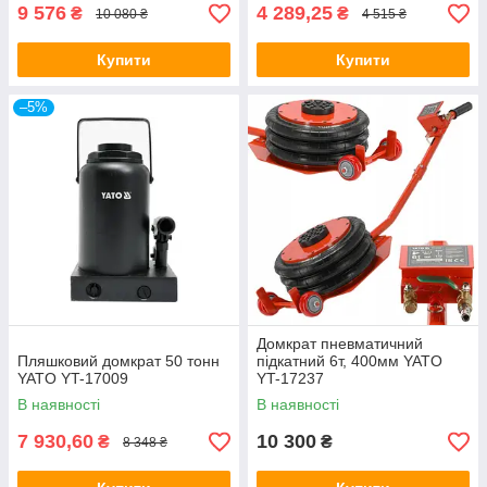
9 576
4 289,25
₴
₴
10 080 ₴
4 515 ₴
Купити
Купити
–5%
Домкрат пневматичний
Пляшковий домкрат 50 тонн
підкатний 6т, 400мм YATO
YATO YT-17009
YT-17237
В наявності
В наявності
7 930,60
10 300
₴
₴
8 348 ₴