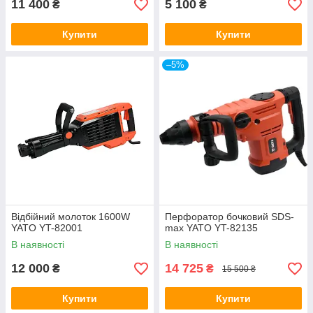
11 400
5 100
₴
₴
Купити
Купити
–5%
Відбійний молоток 1600W
Перфоратор бочковий SDS-
YATO YT-82001
max YATO YT-82135
В наявності
В наявності
12 000
14 725
₴
₴
15 500 ₴
Купити
Купити