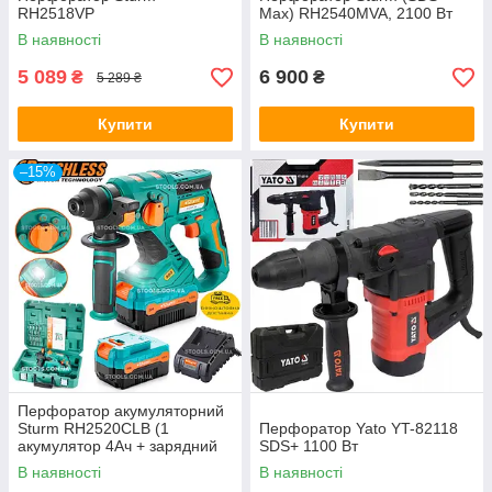
RH2518VP
Max) RH2540MVA, 2100 Вт
В наявності
В наявності
5 089
6 900
₴
₴
5 289 ₴
Купити
Купити
–15%
Перфоратор акумуляторний
Sturm RH2520CLB (1
Перфоратор Yato YT-82118
акумулятор 4Ач + зарядний
SDS+ 1100 Вт
пристрій) Бесщеточний
В наявності
В наявності
двигун