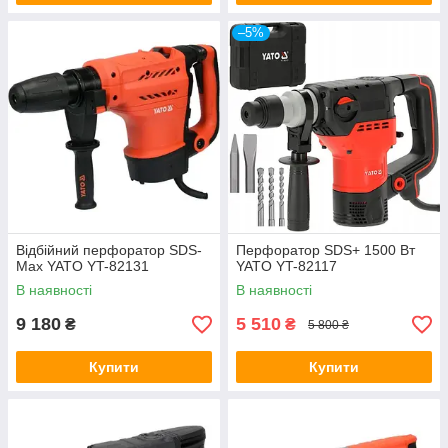
–5%
Відбійний перфоратор SDS-
Перфоратор SDS+ 1500 Вт
Max YATO YT-82131
YATO YT-82117
В наявності
В наявності
9 180
5 510
₴
₴
5 800 ₴
Купити
Купити