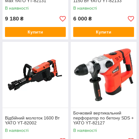
Max YATO YT-82131
1150 Вт YATO YT-82133
В наявності
В наявності
9 180
6 000
₴
₴
Купити
Купити
Бочковий вертикальний
Відбійний молоток 1600 Вт
перфоратор по бетону SDS +
YATO YT-82002
YATO YT-82127
В наявності
В наявності