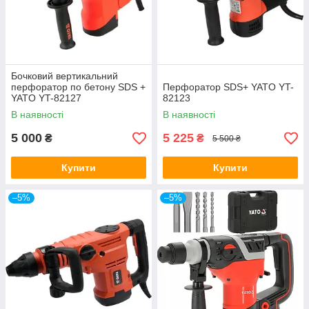
Бочковий вертикальний
перфоратор по бетону SDS +
Перфоратор SDS+ YATO YT-
YATO YT-82127
82123
В наявності
В наявності
5 000
5 225
₴
₴
5 500 ₴
Купити
Купити
–5%
–5%