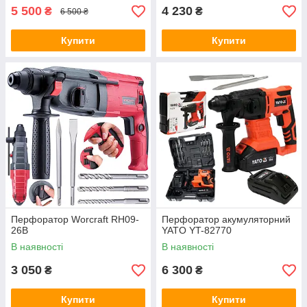
5 500
4 230
₴
₴
6 500 ₴
Купити
Купити
Перфоратор Worcraft RH09-
Перфоратор акумуляторний
26B
YATO YT-82770
В наявності
В наявності
3 050
6 300
₴
₴
Купити
Купити