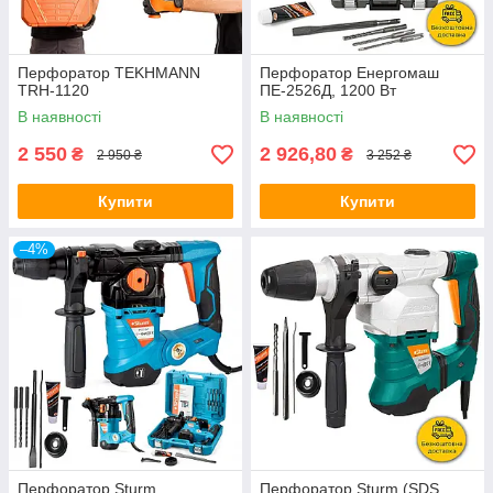
Перфоратор TEKHMANN
Перфоратор Енергомаш
TRH-1120
ПЕ-2526Д, 1200 Вт
В наявності
В наявності
2 550
2 926,80
₴
₴
2 950 ₴
3 252 ₴
Купити
Купити
–4%
Перфоратор Sturm
Перфоратор Sturm (SDS