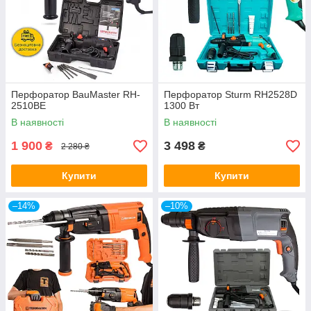
Перфоратор BauMaster RH-
Перфоратор Sturm RH2528D
2510BE
1300 Вт
В наявності
В наявності
1 900
3 498
₴
₴
2 280 ₴
Купити
Купити
–14%
–10%