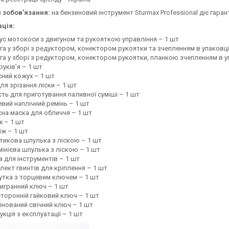
і зобов’язання:
на бензиновий інструмент Sturmax Professional діє гарант
ція:
ус мотокоси з двигуном та рукояткою управління – 1 шт
га у зборі з редуктором, конектором рукоятки та зчепленням в упаковці
га у зборі з редуктором, конектором рукоятки, планкою зчепленням в у
руків’я – 1 шт
сний кожух – 1 шт
ля зрізання ліски – 1 шт
сть для приготування паливної суміші – 1 шт
евий наплічний ремінь – 1 шт
сна маска для обличчя – 1 шт
ж – 1 шт
іж – 1 шт
тикова шпулька з ліскою – 1 шт
інієва шпулька з ліскою – 1 шт
а для інструментів – 1 шт
лект гвинтів для кріплення – 1 шт
утка з торцевим ключем – 1 шт
игранний ключ – 1 шт
торонній гайковий ключ – 1 шт
інований свічний ключ – 1 шт
укція з експлуатації – 1 шт