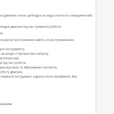
шкодження стінок циліндра за недостатнього змащення або
індра двигуна під час тривалої роботи.
ня.
ключаючи прослизання навіть за екстремальних
уск інструменту.
на шнурі стартера при запуску.
ксплуатації.
ї під час роботи.
на від пилу та абразивних частинок.
оботу двигуна.
вувати інструмент одразу після придбання, без
одженням