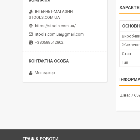
ХАРАКТЕ
ІНТЕРНЕТ-МАГАЗИН
STOOLS.COM.UA
https://stools.com.ua/
ОСНОВН
stools.com.ua@gmail.com
Виробни
+380688512802
Живленн
Стан
Тип
Менеджер
ІНФОРМА
Ціна:
7 659
ГРАФІК РОБОТИ