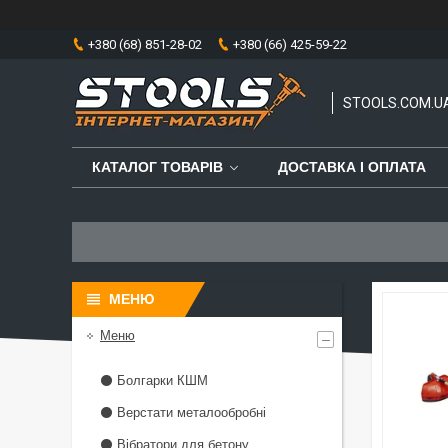
+380 (68) 851-28-02
+380 (66) 425-59-22
STOOLS.COM.U
КАТАЛОГ ТОВАРІВ
ДОСТАВКА І ОПЛАТА
Меню
⚫ Болгарки КШМ
⚫ Верстати металообробні
⚫ Вібратори для бетону