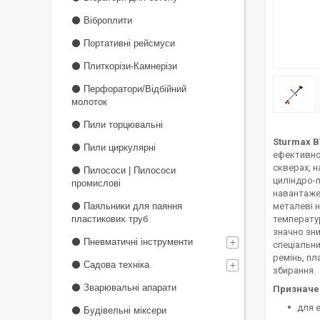
⚫ Віброплити
⚫ Портативні рейсмуси
⚫ Плиткорізи-Камнерізи
⚫ Перфоратори/Відбійний
молоток
⚫ Пили торцювальні
Sturmax 
⚫ Пили циркулярні
ефективног
скверах, 
⚫ Пилососи | Пилососи
циліндро-
промислові
навантаже
⚫ Паяльники для паяння
металеві н
пластикових труб
температур
значно зни
⚫ Пневматичні інструменти
спеціальн
ремінь, пл
⚫ Садова техніка
збирання.
⚫ Зварювальні апарати
Призначе
для 
⚫ Будівельні міксери