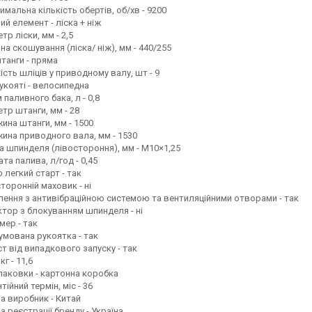
мальна кількість обертів, об/хв - 9200
ий елемент - ліска + ніж
тр лiски, мм - 2,5
а скошування (ліска/ ніж), мм - 440/255
танги - пряма
ість шліців у приводному валу, шт - 9
укояті - велосипедна
 паливного бака, л - 0,8
тр штанги, мм - 28
ина штанги, мм - 1500
ина приводного вала, мм - 1530
ба шпинделя (лівостороння), мм - М10×1,25
та палива, л/год - 0,45
 легкий старт - так
торонній маховик - ні
лення з антивібраційною системою та вентиляційними отворами - так
ктор з блокуванням шпинделя - ні
мер - так
умована рукоятка - так
т від випадкового запуску - так
кг - 11,6
упаковки - картонна коробка
тійний термін, міс - 36
на виробник - Китай
а реєстрації бренду - Україна