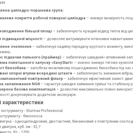
ті:
лена циліндро-поршнева група:
келеве покриття робочої поверхні циліндра
– знижує імовірність по
холодження більшої площі
– забезпечують кращий відвід тепла від цил
л підвищеної міцності
– дозволяє витримувати інтенсивні навантажен
лене зчеплення
– забезпечує надійну передачу крутного моменту, ви
ажень.
с підкачки пального (праймер)
– забезпечує швидкий і впевнений зап
ема полегшеного запуску «EasyStart»
– значно знижує тягове зусилля 
ст бензобака
– запобігає можливому пошкодженню бензобака під час е
вані опорні втулки всередині штанги
– забезпечують зниження вібраці
омпонентний повітряний фільтр
– забезпечує ефективний захист двигу
ка запалювання NGK
– гарантує швидке займання суміші та стабільну р
ирена базова комплектація
– дозволяє максимально повно використо
дності докуповувати додаткові аксесуари.
і характеристики
 інструменту - Sturmax Professional
інструменту - бензокоса
двигуна - одноциліндровий, двотактний, бензиновий з повітряним охол
 двигуна, куб. см - 32,7
ність, Вт - 1700