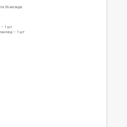
ія 36 місяців.
 – 1 шт
паковці – 1 шт