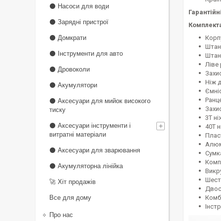
⚫ Насоси для води
Гарантійн
⚫ Зарядні пристрої
Комплекта
⚫ Домкрати
Корп
Штан
⚫ Інструменти для авто
Штан
Ліве 
⚫ Дровоколи
Захи
Ніж д
⚫ Акумулятори
Ємні
Ранц
⚫ Аксесуари для мийок високого
Захи
тиску
3Т ні
⚫ Аксесуари інструменти і
40Т н
витратні матеріали
Плас
Алюм
⚫ Аксесуари для зварювання
Сумк
Комп
⚫ Акумуляторна лінійка
Викр
Шест
🚀 Хіт продажів
Двос
Все для дому
Комб
Інстр
Про нас