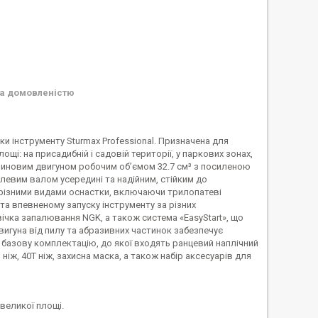
а домовленістю
ки інструменту Sturmax Professional. Призначена для
щі: на присадибній і садовій території, у паркових зонах,
зиновим двигуном робочим об’ємом 32.7 см³ з посиленою
евим валом усередині та надійним, стійким до
різними видами оснастки, включаючи трилопатеві
та впевненому запуску інструменту за різних
ічка запалювання NGK, а також система «EasyStart», що
вигуна від пилу та абразивних частинок забезпечує
базову комплектацію, до якої входять ранцевий наплічний
іж, 40Т ніж, захисна маска, а також набір аксесуарів для
великої площі.