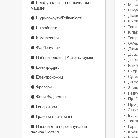
⚫ Шліфувальні та полірувальні
Макси
машини
Ріжуч
Діаме
⚫ Шурупокрути/Гейковіарті
Ширин
Тип ш
⚫ Штроборізи
Кільк
⚫ Компресори
Тип р
Об'єм
⚫ Фарбопульти
Діаме
Довж
⚫ Набори ключів | Автоінструмент
Довж
Різь
⚫ Електродрилі
Витра
Супер
⚫ Електроножиці
Двос
⚫ Фрезери
Зчеп
Реду
⚫ Фени будівельні
Прай
Прог
⚫ Генератори
Захис
Вага, 
⚫ Гравери електричні
Тип 
⚫ Насоси для перекачування
Гаран
палива і матил
Краї
Країн