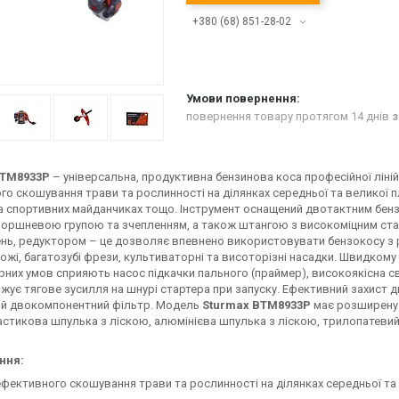
+380 (68) 851-28-02
повернення товару протягом 14 днів
з
BTM8933P
– універсальна, продуктивна бензинова коса професійної ліній
о скошування трави та рослинності на ділянках середньої та великої пло
на спортивних майданчиках тощо. Інструмент оснащений двотактним бен
поршневою групою та зчепленням, а також штангою з високоміцним стал
нь, редуктором – це дозволяє впевнено використовувати бензокосу з 
ожі, багатозубі фрези, культиваторні та висоторізні насадки. Швидкому 
них умов сприяють насос підкачки пального (праймер), високоякісна св
жує тягове зусилля на шнурі стартера при запуску. Ефективний захист д
ий двокомпонентний фільтр. Модель
Sturmax BTM8933P
має розширену 
астикова шпулька з лiскою, алюмінієва шпулька з лiскою, трилопатевий н
ння:
ефективного скошування трави та рослинності на ділянках середньої та 