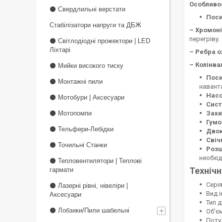
Особливос
⚫ Свердлильні верстати
Поси
Стабілізатори напруги та ДБЖ
– Хромоні
перегріву.
⚫ Світлодіодні прожектори | LED
Ліхтарі
– Ребра о
– Колінва
⚫ Мийки високого тиску
Поси
⚫ Монтажні пили
навант
Насо
⚫ Мотобури | Аксесуари
Сист
⚫ Мотопомпи
Захи
Гумо
⚫ Тельфери-Лебідки
Двок
Свіч
⚫ Точильні Станки
Розш
необхі
⚫ Тепловентилятори | Теплові
Технічн
гармати
Серія
⚫ Лазерні рівні, нівеліри |
Вид 
Аксесуари
Тип 
⚫ Лобзики/Пили шабельні
Об'єм
Потуж