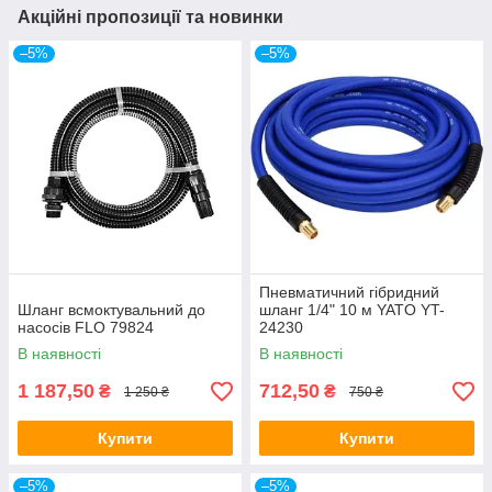
Акційні пропозиції та новинки
–5%
–5%
Пневматичний гібридний
Шланг всмоктувальний до
шланг 1/4" 10 м YATO YT-
насосів FLO 79824
24230
В наявності
В наявності
1 187,50
712,50
₴
₴
1 250 ₴
750 ₴
Купити
Купити
–5%
–5%