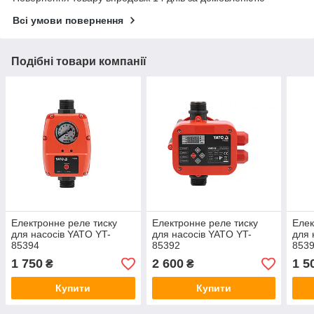
Всі умови повернення
Подібні товари компанії
Електронне реле тиску
Електронне реле тиску
Елек
для насосів YATO YT-
для насосів YATO YT-
для 
85394
85392
853
1 750
2 600
1 5
₴
₴
Купити
Купити