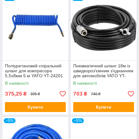
Поліуретановий спіральний
Пневматичний шланг 18м із
шланг для компресора
швидкороз'ємним з'єднанням
5,5х8мм 5 м YATO YT-24201
для автомобілів YATO YT-
24272
В наявності
В наявності
375,25
703
₴
₴
395 ₴
740 ₴
Купити
Купити
–5%
–5%