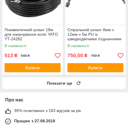
Пневматичний шланг 18м
Спіральний шланг 8мм x
для накачування коліс YATO
12мм x 5м PU із
YT-24282
швидкодіючими з'єднаннями
YATO YT-24207
В наявності
В наявності
513
750,50
₴
₴
540 ₴
790 ₴
Купити
Купити
Показати ще
Про нас
95% позитивних з 183 відгуків за рік
Працює з 27.08.2018