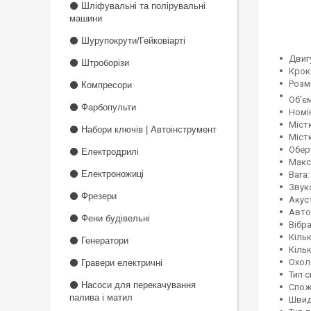
⚫ Шліфувальні та полірувальні
машини
⚫ Шурупокрути/Гейковіарті
Двиг
⚫ Штроборізи
Крок 
Розмі
⚫ Компресори
Об'єм
⚫ Фарбопульти
Номін
Містк
⚫ Набори ключів | Автоінструмент
Містк
Оберт
⚫ Електродрилі
Макс
⚫ Електроножиці
Вага:
Звуко
⚫ Фрезери
Акуст
Авто
⚫ Фени будівельні
Вібрац
Кільк
⚫ Генератори
Кільк
Охол
⚫ Гравери електричні
Тип с
⚫ Насоси для перекачування
Спожи
палива і матил
Швидк