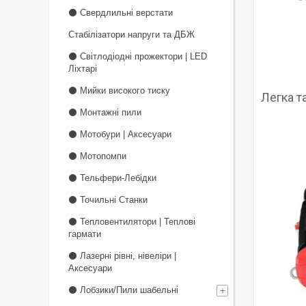
⚫ Свердлильні верстати
Стабілізатори напруги та ДБЖ
⚫ Світлодіодні прожектори | LED
Ліхтарі
⚫ Мийки високого тиску
Легка т
⚫ Монтажні пили
⚫ Мотобури | Аксесуари
⚫ Мотопомпи
⚫ Тельфери-Лебідки
⚫ Точильні Станки
⚫ Тепловентилятори | Теплові
гармати
⚫ Лазерні рівні, нівеліри |
Аксесуари
⚫ Лобзики/Пили шабельні