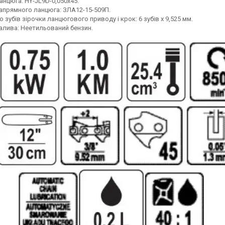
анцюга: HY-JL9D-0,050x45.
напрямного ланцюга: ЗЛА12-15-509П.
 зубів зірочки ланцюгового приводу і крок: 6 зубів х 9,525 мм.
палива: Неетильований бензин.