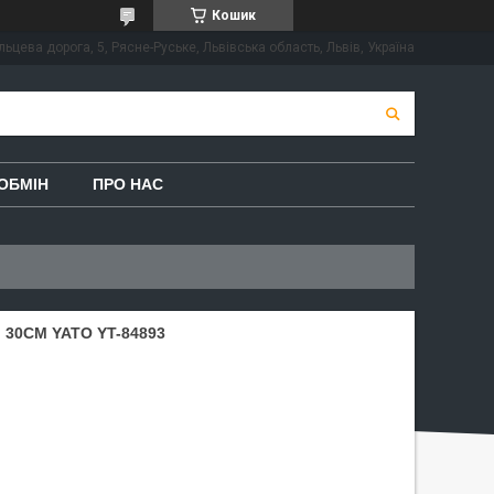
Кошик
льцева дорога, 5, Рясне-Руське, Львівська область, Львів, Україна
ОБМІН
ПРО НАС
 30СМ YATO YT-84893