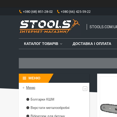
+380 (68) 851-28-02
+380 (66) 425-59-22
STOOLS.COM.U
КАТАЛОГ ТОВАРІВ
ДОСТАВКА І ОПЛАТА
Меню
⚫ Болгарки КШМ
⚫ Верстати металообробні
⚫ Вібратори для бетону