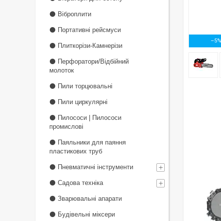
⚫ Віброплити
⚫ Портативні рейсмуси
–5
⚫ Плиткорізи-Камнерізи
⚫ Перфоратори/Відбійний
молоток
⚫ Пили торцювальні
⚫ Пили циркулярні
⚫ Пилососи | Пилососи
промислові
⚫ Паяльники для паяння
пластикових труб
⚫ Пневматичні інструменти
⚫ Садова техніка
⚫ Зварювальні апарати
⚫ Будівельні міксери