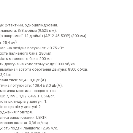
ун: 2-тактний, одноциліндровий.
ланцюга: 3/8 дюйма (9,525 мм).
р напрямної: 12 дюймів (AP12-45-509P) (300 мм).
3
: 25,4 см
.
альна вихідна потужність: 0,75 кВт.
ість паливного бака: 280 мл.
ість масляного бака: 200 мл.
и двигуна на холостому ходу: 3000 об/хв.
имальна частота обертання двигуна: 8500 об/хв.
 3,94 кг.
вий тиск: 95,4 ± 3,0 дБ(А).
ична потужність: 108,4 ± 3,0 дБ(А).
матична мастила ланцюга: так.
ії: 7,199 ± 1,5 / 7,492 ± 1,5 м/с².
ість циліндрів у двигуні: 1.
ість циклів у двигуні: 2.
одження: повітря.
вічки запалювання: L8RTF.
вання палива: 0,36 кг/год.
ість подачі ланцюга: 12,95 м/с.