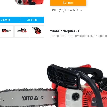
Купити
+380 (68) 851-28-02
%
26 днів
повернення товару протягом 14 днів
з