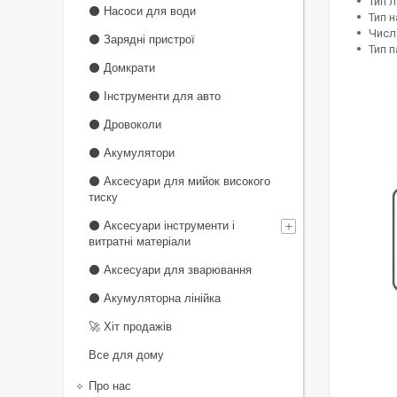
Тип л
⚫ Насоси для води
Тип 
Число
⚫ Зарядні пристрої
Тип 
⚫ Домкрати
⚫ Інструменти для авто
⚫ Дровоколи
⚫ Акумулятори
⚫ Аксесуари для мийок високого
тиску
⚫ Аксесуари інструменти і
витратні матеріали
⚫ Аксесуари для зварювання
⚫ Акумуляторна лінійка
🚀 Хіт продажів
Все для дому
Про нас