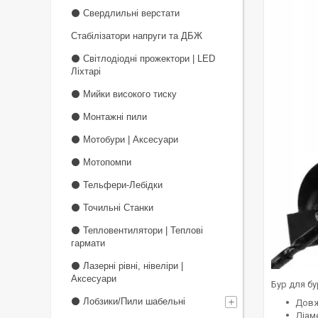
⚫ Свердлильні верстати
Стабілізатори напруги та ДБЖ
⚫ Світлодіодні прожектори | LED
Ліхтарі
⚫ Мийки високого тиску
⚫ Монтажні пили
⚫ Мотобури | Аксесуари
⚫ Мотопомпи
⚫ Тельфери-Лебідки
⚫ Точильні Станки
⚫ Тепловентилятори | Теплові
гармати
⚫ Лазерні рівні, нівеліри |
Аксесуари
Бур для бу
⚫ Лобзики/Пили шабельні
Довж
Діаме