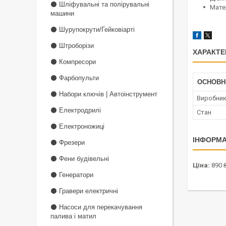
⚫ Шліфувальні та полірувальні
Матер
машини
⚫ Шурупокрути/Гейковіарті
⚫ Штроборізи
ХАРАКТЕ
⚫ Компресори
⚫ Фарбопульти
ОСНОВН
⚫ Набори ключів | Автоінструмент
Виробни
⚫ Електродрилі
Стан
⚫ Електроножиці
ІНФОРМА
⚫ Фрезери
⚫ Фени будівельні
Ціна:
890 
⚫ Генератори
⚫ Гравери електричні
⚫ Насоси для перекачування
палива і матил