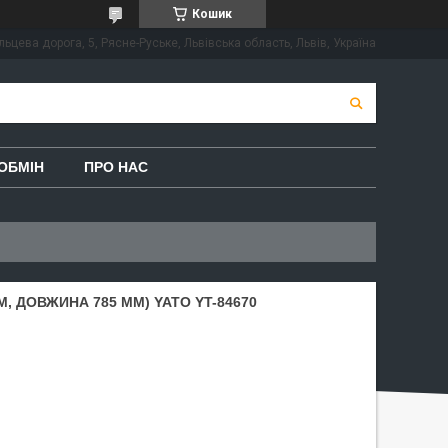
Кошик
льцева дорога, 5, Рясне-Руське, Львівська область, Львів, Україна
ОБМІН
ПРО НАС
М, ДОВЖИНА 785 ММ) YATO YT-84670