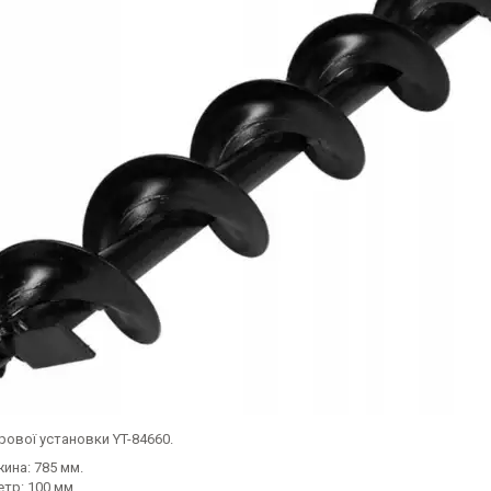
рової установки YT-84660.
ина: 785 мм.
тр: 100 мм.