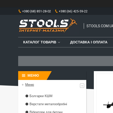
+380 (68) 851-28-02
+380 (66) 425-59-22
STOOLS.COM.U
КАТАЛОГ ТОВАРІВ
ДОСТАВКА І ОПЛАТА
Меню
⚫ Болгарки КШМ
⚫ Верстати металообробні
⚫ Вібратори для бетону