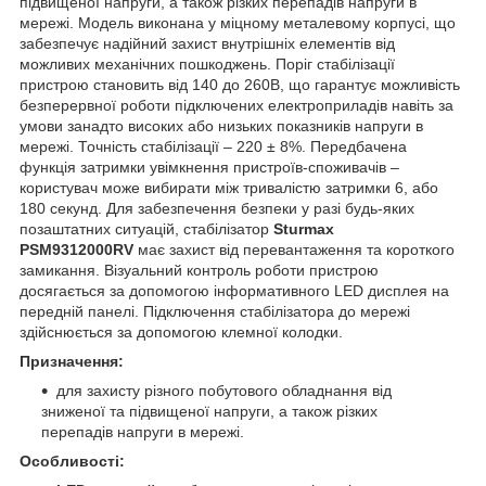
підвищеної напруги, а також різких перепадів напруги в
мережі. Модель виконана у міцному металевому корпусі, що
забезпечує надійний захист внутрішніх елементів від
можливих механічних пошкоджень. Поріг стабілізації
пристрою становить від 140 до 260В, що гарантує можливість
безперервної роботи підключених електроприладів навіть за
умови занадто високих або низьких показників напруги в
мережі. Точність стабілізації – 220 ± 8%. Передбачена
функція затримки увімкнення пристроїв-споживачів –
користувач може вибирати між тривалістю затримки 6, або
180 секунд. Для забезпечення безпеки у разі будь-яких
позаштатних ситуацій, стабілізатор
Sturmax
PSM9312000RV
має захист від перевантаження та короткого
замикання. Візуальний контроль роботи пристрою
досягається за допомогою інформативного LED дисплея на
передній панелі. Підключення стабілізатора до мережі
здійснюється за допомогою клемної колодки.
Призначення:
для захисту різного побутового обладнання від
зниженої та підвищеної напруги, а також різких
перепадів напруги в мережі.
Особливості: