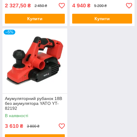
2 327,50
4 940
₴
₴
2 450 ₴
5 200 ₴
Купити
Купити
–5%
Акумуляторний рубанок 18В
без акумулятора YATO YT-
82192
В наявності
3 610
₴
3 800 ₴