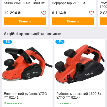
Sturm WM1921JS 1800 Вт
Перфоратор 2100 Вт
Prof
1200
12 294
6 114
2 8
₴
₴
Купити
Купити
Акційні пропозиції та новинки
–5%
–5%
Електричний рубанок YATO
Рубанок мережевий 1300 Вт
YT-82141
YATO YT-82144
В наявності
В наявності