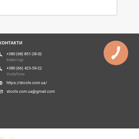
+380 (68) 851-28-02
Київстар
+380 (66) 425-59-22
Vodafone
https://stools.com.ua/
stools.com.ua@gmail.com