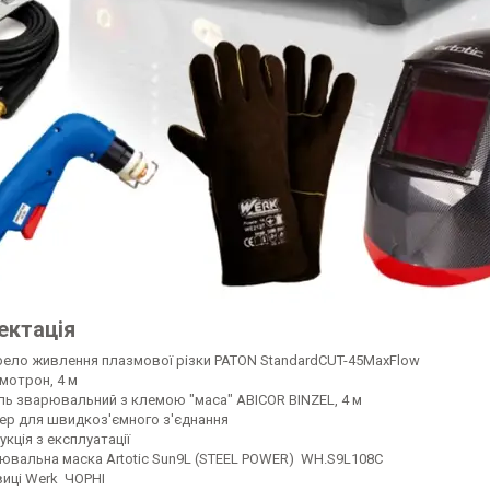
ектація
ело живлення плазмової різки PATON StandardCUT-45MaxFlow
мотрон, 4 м
ль зварювальний з клемою "маса" ABICOR BINZEL, 4 м
ер для швидкоз'ємного з'єднання
укція з експлуатації
ювальна маска Artotic Sun9L (STEEL POWER) WH.S9L108C
виці Werk ЧОРНІ