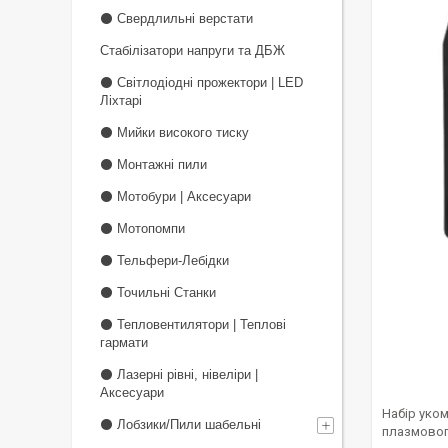
⚫ Свердлильні верстати
Стабілізатори напруги та ДБЖ
⚫ Світлодіодні прожектори | LED
Ліхтарі
⚫ Мийки високого тиску
⚫ Монтажні пили
⚫ Мотобури | Аксесуари
⚫ Мотопомпи
⚫ Тельфери-Лебідки
⚫ Точильні Станки
⚫ Тепловентилятори | Теплові
гармати
⚫ Лазерні рівні, нівеліри |
Аксесуари
Набір уко
⚫ Лобзики/Пили шабельні
плазмовог