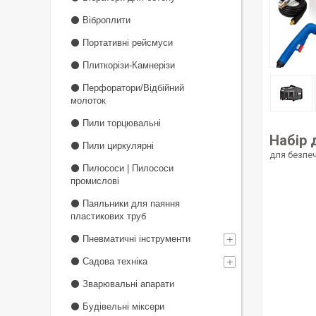
⚫ Віброплити
⚫ Портативні рейсмуси
⚫ Плиткорізи-Камнерізи
⚫ Перфоратори/Відбійний
молоток
⚫ Пили торцювальні
Набір 
⚫ Пили циркулярні
для безпеч
⚫ Пилососи | Пилососи
промислові
⚫ Паяльники для паяння
пластикових труб
⚫ Пневматичні інструменти
⚫ Садова техніка
⚫ Зварювальні апарати
⚫ Будівельні міксери