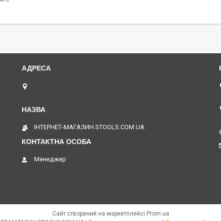
Кільцева дорога, 5, Рясне-Руське, Львівська область,
Львів, Україна
ІНТЕРНЕТ-МАГАЗИН STOOLS.COM.UA
Менеджер
Сайт створений на маркетплейсі
Prom.ua