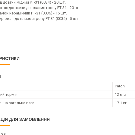
 довгий мідний PT-31 (0034) - 20 шт.
о подовжене до плазмотрону PT-31 - 20 шт.
чок керамічний PT-31 (0036) - 15 шт.
хрювач до плазматрону PT-31 (0035) - 5 шт.
РИСТИКИ
І
к
Paton
ий термін
12 міс
ьна загальна вага
17.1 кг
ЦІЯ ДЛЯ ЗАМОВЛЕННЯ
0 ₴