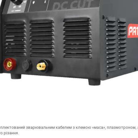
мплектований зварювальним кабелем з клемою «маса», плазмотроном, а
о різання.