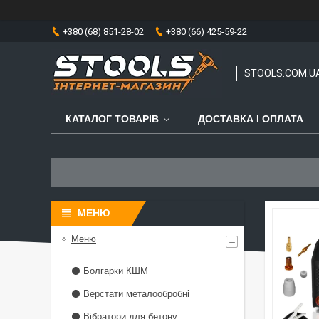
+380 (68) 851-28-02
+380 (66) 425-59-22
STOOLS.COM.U
КАТАЛОГ ТОВАРІВ
ДОСТАВКА І ОПЛАТА
Меню
⚫ Болгарки КШМ
⚫ Верстати металообробні
⚫ Вібратори для бетону