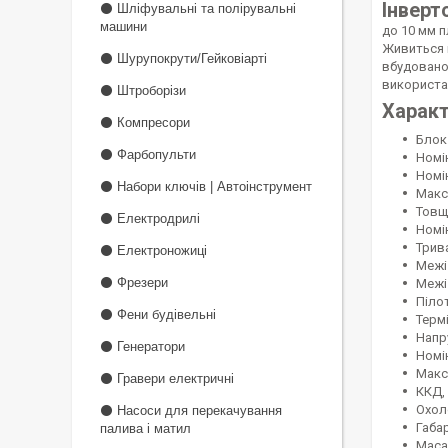
Інверт
⚫ Шліфувальні та полірувальні
машини
до 10 мм п
Живиться 
⚫ Шурупокрути/Гейковіарті
вбудовано
використа
⚫ Штроборізи
Харак
⚫ Компресори
Блок
⚫ Фарбопульти
Номін
Номін
⚫ Набори ключів | Автоінструмент
Макс
Товщи
⚫ Електродрилі
Номі
Трив
⚫ Електроножиці
Межі
⚫ Фрезери
Межі
Пілот
⚫ Фени будівельні
Термі
Напру
⚫ Генератори
Номі
Макс
⚫ Гравери електричні
ККД, 
Охол
⚫ Насоси для перекачування
Габар
палива і матил
Маса,