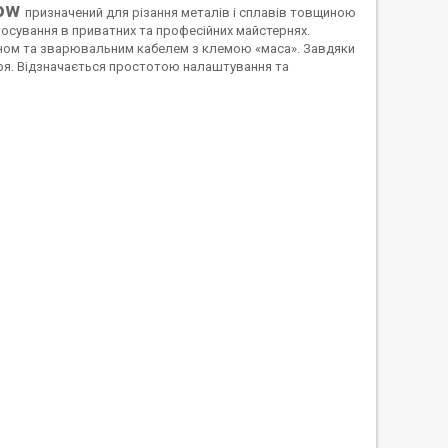
ow
призначений для різання металів і сплавів товщиною
тосування в приватних та професійних майстернях.
ном та зварювальним кабелем з клемою «маса». Завдяки
ря. Відзначається простотою налаштування та