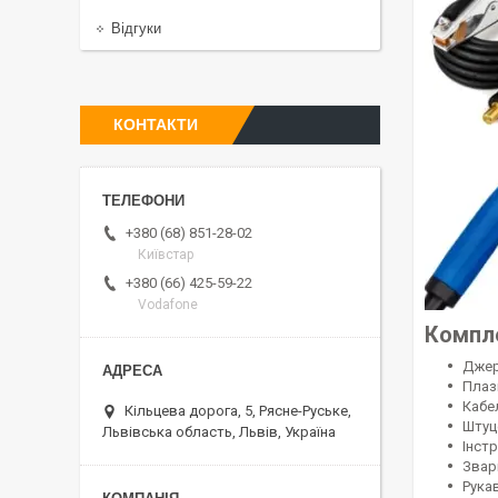
Відгуки
КОНТАКТИ
+380 (68) 851-28-02
Київстар
+380 (66) 425-59-22
Vodafone
Компл
Джер
Плаз
Кабе
Кільцева дорога, 5, Рясне-Руське,
Штуц
Львівська область, Львів, Україна
Інстр
Звар
Рука