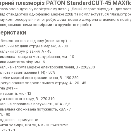
орний плазморіз
PATON StandardCUT-45 MAXfl
лазмовою дугою у повітряному потоці. Даний апарат підходить для зас
від стандартної однофазної мережі 220В та комплектується плазмотро
му компресору він не потребує додаткового джерела стисненого повіт
ння, компактними розмірами та зручністю в роботі.
теристики
 безконтактного підпалу (осцилятор) - +
альний вхідний струм з мережі, А - 30
альний струм різання, А - 45
имальна товщина металу різання, мм - 10
на «чистого» різу, мм - 6
нальна напруга мережі електроживлення, В - 220/230
алість навантаження (ТН) - 50%
 зміни мережі електроживлення, В - 190-250
 регулювання зварювального струму, А - 20 - 45
на дуга - -
н гарантії, міс - 12
га холостого ходу, В - 270-310
нальна споживана потужність, кВА - 5,5
имальна споживана потужність, кВA - 7
% - 90
одження - примусове
итні розміри, ШxГxВ, мм - 305х428х292
 кг - 17,1