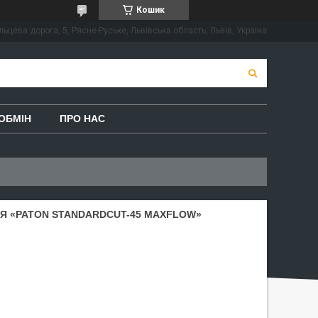
Кошик
льцева дорога, 5, Рясне-Руське, Львівська область, Львів, Україна
ОБМІН
ПРО НАС
НЯ «PATON STANDARDCUT-45 MAXFLOW»