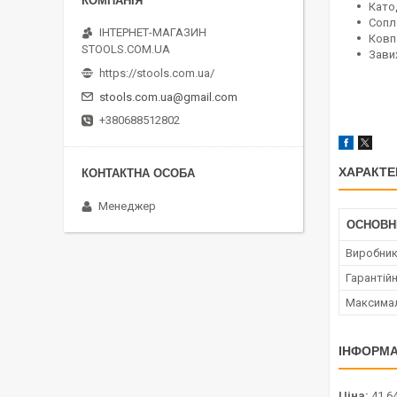
Катод
Сопл
ІНТЕРНЕТ-МАГАЗИН
Ковпа
STOOLS.COM.UA
Зави
https://stools.com.ua/
stools.com.ua@gmail.com
+380688512802
ХАРАКТЕ
Менеджер
ОСНОВН
Виробни
Гарантійн
Максимал
ІНФОРМА
Ціна:
41 64