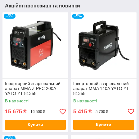
Акційні пропозиції та новинки
–5%
–5%
Інверторний зварювальний
Інверторний зварювальний
апарат ММА Z PFC 200A
апарат MMA 140A YATO YT-
YATO YT-81358
81355
В наявності
В наявності
15 675
5 415
₴
₴
16 500 ₴
5 700 ₴
Купити
Купити
–5%