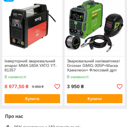
Інверторний зварювальний
Зварювальний напівавтомат
апарат MMA 180A YATO YT-
Grosser GMIG-305P+Маска
81357
Хамелеон+ Флюсовий дріт
В наявності
В наявності
8 977,50
3 950
₴
₴
9 450 ₴
Купити
Купити
Про нас