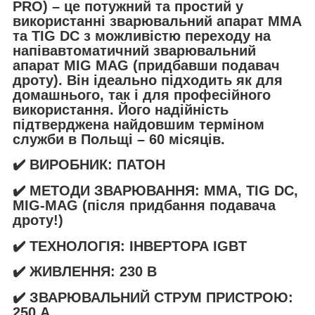
PRO) – це потужний та простий у
використанні зварювальний апарат MMA
та TIG DC з можливістю переходу на
напівавтоматичний зварювальний
апарат MIG MAG (придбавши подавач
дроту). Він ідеально підходить як для
домашнього, так і для професійного
використання. Його надійність
підтверджена найдовшим терміном
служби в Польщі – 60 місяців.
✔️ ВИРОБНИК: ПАТОН
✔️ МЕТОДИ ЗВАРЮВАННЯ: MMA, TIG DC,
MIG-MAG (після придбання подавача
дроту!)
✔️ ТЕХНОЛОГІЯ: ІНВЕРТОРА IGBT
✔️ ЖИВЛЕННЯ: 230 В
✔️ ЗВАРЮВАЛЬНИЙ СТРУМ ПРИСТРОЮ:
250 А