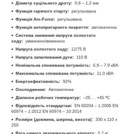
Діаметр суцільного дроту:
0,6 – 1,2 мм
Функція гарячого старту:
регульована
Функція Arc-Force:
регульована
Функція антипригарного покриття:
автоматична
Система зниження напруги холостого
ходу:
увімкнено/вимкнено
Напруга холостого ходу:
12/75 В
Напруга запалювання дуги:
110 В
Номінальна споживана потужність:
6,9 – 7,9 кВА
Максимальна споживана потужність:
11,0 кВА
Енергоефективність:
92%
Охолодження:
Автоматичне
Діапазон робочих температур:
–25 … +45 ºС
Відповідність стандартам:
EN 60204 – 1:2006 EN
60974 – 1:2012 EN 60974 – 10:2014
Розміри (довжина, ширина, висота):
330 х 110 х
250
Вага самого зварювального апарату:
5,7 кг