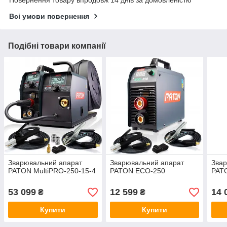
Всі умови повернення
Подібні товари компанії
Зварювальний апарат
Зварювальний апарат
Звар
PATON MultiPRO-250-15-4
PATON ECO-250
PATO
53 099
12 599
14 
₴
₴
Купити
Купити