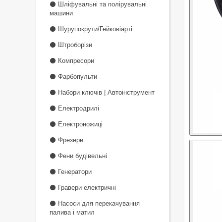
⚫ Шліфувальні та полірувальні
машини
⚫ Шурупокрути/Гейковіарті
⚫ Штроборізи
⚫ Компресори
⚫ Фарбопульти
⚫ Набори ключів | Автоінструмент
⚫ Електродрилі
⚫ Електроножиці
⚫ Фрезери
⚫ Фени будівельні
⚫ Генератори
⚫ Гравери електричні
⚫ Насоси для перекачування
палива і матил