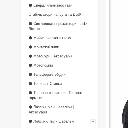
⚫ Свердлильні верстати
Стабілізатори напруги та ДБЖ
⚫ Світлодіодні прожектори | LED
Ліхтарі
⚫ Мийки високого тиску
⚫ Монтажні пили
⚫ Мотобури | Аксесуари
⚫ Мотопомпи
⚫ Тельфери-Лебідки
⚫ Точильні Станки
⚫ Тепловентилятори | Теплові
гармати
⚫ Лазерні рівні, нівеліри |
Аксесуари
⚫ Лобзики/Пили шабельні