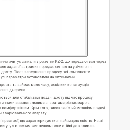
ично зчитує сигнали з розетки KZ-2, що передаються через
після заданої затримки передає сигнал на увімкнення
і дроту. Після завершення процесу всі компоненти
усі параметри встановлені на оптимальні.
проста та займає мало часу, оскільки конструкція
лення джерела.
ться для стабілізації подачі дроту під час процесу
матичними зварювальними апаратами різних марок.
 комфортнішим. Крім того, високоякісний механізм подачі
ки зварювального апарату.
ні пристрої, що характеризуються найвищою якістю. Наші
вигуну з власним живленням вони стійкі до коливань