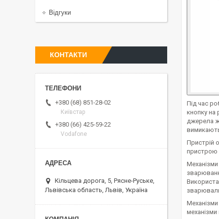
Відгуки
КОНТАКТИ
+380 (68) 851-28-02
Під час ро
кнопку на 
Київстар
джерела жи
+380 (66) 425-59-22
вимикають
Vodafone
Пристрій 
пристрою 
Механізми 
зварюванн
Кільцева дорога, 5, Рясне-Руське,
Використа
Львівська область, Львів, Україна
зварюваль
Механізми 
механізми 