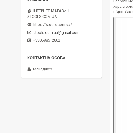
напруги м
характери
ІНТЕРНЕТ-МАГАЗИН
відповідає
STOOLS.COM.UA
https://stools.com.ua/
stools.com.ua@gmail.com
+380688512802
Менеджер