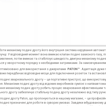
боти механізму подачі дроту його внутрішня система керування автомат
ручці. У відповідний момент вона вмикає клапан подачі захисного газу, 
влення, потім вмикає та стабілізує швидкість двигуна механізму подач
ся у зворотному порядку з необхідними затримками. За замовчуванням 
оптимізовано для використання з джерелами
PATON™
. Адаптація дуже 
вже передбачає відповідне місце для підключення розеток та встанов
подачі зварювального дроту – це портативні пристрої, що використовую
я. Механізми подачі дроту від відомих виробників сумісні з напівавто
ння механізму подачі дроту робить процес зварювання ефективнішим та
ного дроту забезпечує стабільну подачу дроту незалежно від типу руч
подачі дроту Paton, що пропонуються в нашому магазині, – це професій
подачі призначені для роботи в суворих умовах. Завдяки вбудованому д