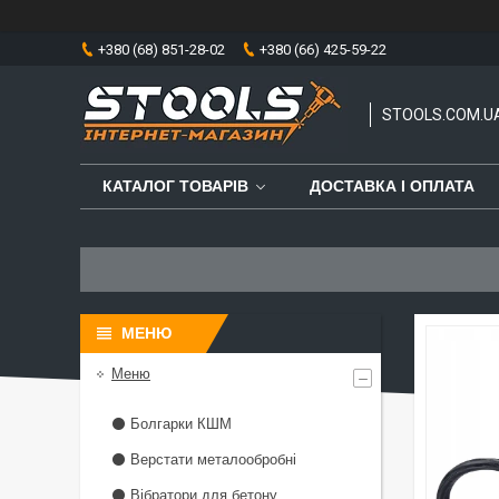
+380 (68) 851-28-02
+380 (66) 425-59-22
STOOLS.COM.U
КАТАЛОГ ТОВАРІВ
ДОСТАВКА І ОПЛАТА
Меню
⚫ Болгарки КШМ
⚫ Верстати металообробні
⚫ Вібратори для бетону