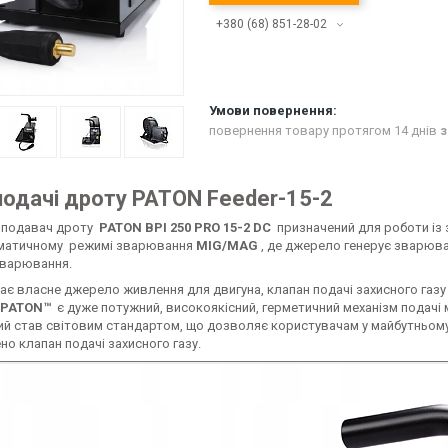
+380 (68) 851-28-02
повернення товару протягом 14 днів
з
подачі дроту PATON Feeder-15-2
 подавач дроту
PATON BPI 250 PRO 15-2 DC
призначений для роботи із
матичному режимі зварювання
MIG/MAG
, де джерело генерує зварюва
зварювання.
ає власне джерело живлення для двигуна, клапан подачі захисного газу
PATON™
є дуже потужний, високоякісний, герметичний механізм подачі 
кий став світовим стандартом, що дозволяє користувачам у майбутньому
о клапан подачі захисного газу.