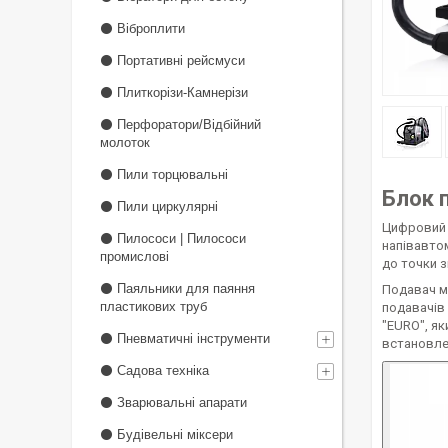
⚫ Віброплити
⚫ Портативні рейсмуси
⚫ Плиткорізи-Камнерізи
⚫ Перфоратори/Відбійний
молоток
⚫ Пили торцювальні
Блок 
⚫ Пили циркулярні
Цифровий
⚫ Пилососи | Пилососи
напівавто
промислові
до точки 
⚫ Паяльники для паяння
Подавач м
пластикових труб
подавачів
"EURO", я
⚫ Пневматичні інструменти
встановлен
⚫ Садова техніка
⚫ Зварювальні апарати
⚫ Будівельні міксери