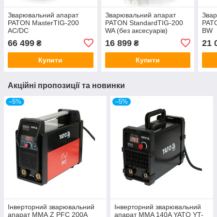
Зварювальний апарат
Зварювальний апарат
Звар
PATON MasterTIG-200
PATON StandardTIG-200
PATO
AC/DC
WA (без аксесуарів)
BW
66 499
16 899
21 
₴
₴
Купити
Купити
Акційні пропозиції та новинки
–5%
–5%
Інверторний зварювальний
Інверторний зварювальний
апарат ММА Z PFC 200A
апарат MMA 140A YATO YT-