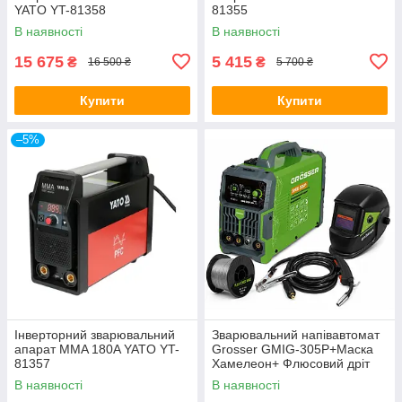
YATO YT-81358
81355
В наявності
В наявності
15 675
5 415
₴
₴
16 500 ₴
5 700 ₴
Купити
Купити
–5%
Інверторний зварювальний
Зварювальний напівавтомат
апарат MMA 180A YATO YT-
Grosser GMIG-305P+Маска
81357
Хамелеон+ Флюсовий дріт
В наявності
В наявності