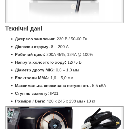
Технічні дані
Джерело живлення:
230 В / 50-60 Гц
Діапазон струму:
8 – 200 А
Робочий цикл:
200A 45%, 134A @ 100%
Напруга холостого ходу:
12/75 В
Діаметр дроту MIG:
0,6 – 1,0 мм
Електроди MMA:
1,6 – 5,0 мм
Максимальна споживана потужність:
5,5 кВА
Ступінь захисту:
IP21
Розміри / Вага:
420 x 245 x 298 мм / 13 кг