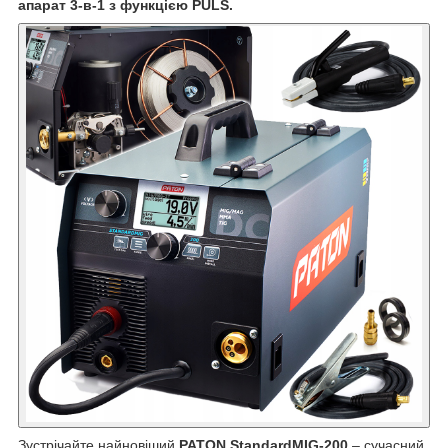
апарат 3-в-1 з функцією PULS.
Зустрічайте найновіший
PATON StandardMIG-200
– сучасний,