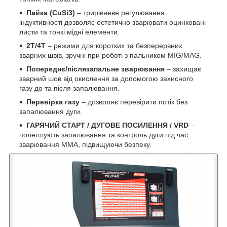
Пайка (CuSi3)
– трирівневе регулювання
індуктивності дозволяє естетично зварювати оцинковані
листи та тонкі мідні елементи.
2T/4T
– режими для коротких та безперервних
зварних швів, зручні при роботі з пальником MIG/MAG.
Попереднє/післязапальне зварювання
– захищає
зварний шов від окислення за допомогою захисного
газу до та після запалювання.
Перевірка газу
– дозволяє перевірити потік без
запалювання дуги.
ГАРЯЧИЙ СТАРТ / ДУГОВЕ ПОСИЛЕННЯ / VRD
–
полегшують запалювання та контроль дуги під час
зварювання MMA, підвищуючи безпеку.