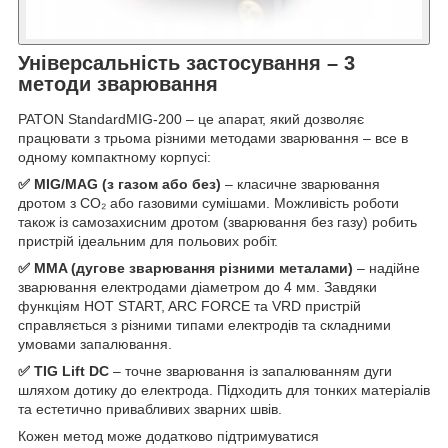
Універсальність застосування – 3
методи зварювання
PATON StandardMIG-200 – це апарат, який дозволяє
працювати з трьома різними методами зварювання – все в
одному компактному корпусі:
✅ MIG/MAG (з газом або без)
– класичне зварювання
дротом з CO₂ або газовими сумішами. Можливість роботи
також із самозахисним дротом (зварювання без газу) робить
пристрій ідеальним для польових робіт.
✅ MMA (дугове зварювання різними металами)
– надійне
зварювання електродами діаметром до 4 мм. Завдяки
функціям HOT START, ARC FORCE та VRD пристрій
справляється з різними типами електродів та складними
умовами запалювання.
✅ TIG Lift DC
– точне зварювання із запалюванням дуги
шляхом дотику до електрода. Підходить для тонких матеріалів
та естетично привабливих зварних швів.
Кожен метод може додатково підтримуватися