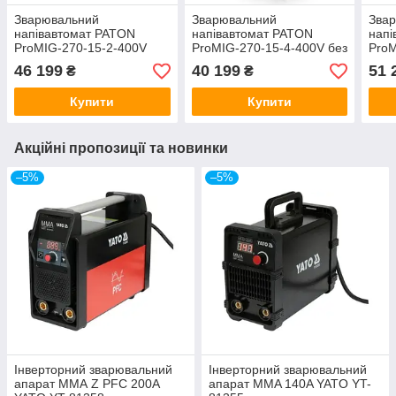
Зварювальний
Зварювальний
Зва
напівавтомат PATON
напівавтомат PATON
напі
ProMIG-270-15-2-400V
ProMIG-270-15-4-400V без
ProM
пальника
46 199
40 199
51 
₴
₴
Купити
Купити
Акційні пропозиції та новинки
–5%
–5%
Інверторний зварювальний
Інверторний зварювальний
апарат ММА Z PFC 200A
апарат MMA 140A YATO YT-