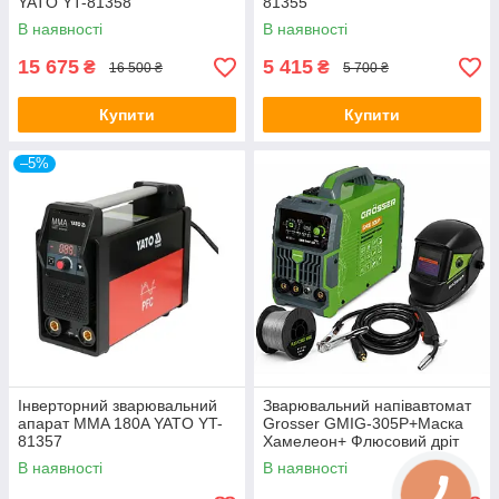
YATO YT-81358
81355
В наявності
В наявності
15 675
5 415
₴
₴
16 500 ₴
5 700 ₴
Купити
Купити
–5%
Інверторний зварювальний
Зварювальний напівавтомат
апарат MMA 180A YATO YT-
Grosser GMIG-305P+Маска
81357
Хамелеон+ Флюсовий дріт
В наявності
В наявності