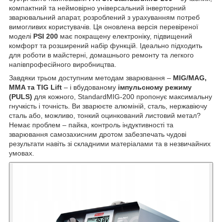
компактний та неймовірно універсальний інверторний
зварювальний апарат, розроблений з урахуванням потреб
вимогливих користувачів. Ця оновлена версія перевіреної
моделі
PSI 200
має покращену електроніку, підвищений
комфорт та розширений набір функцій. Ідеально підходить
для роботи в майстерні, домашнього ремонту та легкого
напівпрофесійного виробництва.
Завдяки трьом доступним методам зварювання –
MIG/MAG,
MMA та TIG Lift
– і вбудованому
імпульсному режиму
(PULS)
для кожного, StandardMIG-200 пропонує максимальну
гнучкість і точність. Ви зварюєте алюміній, сталь, нержавіючу
сталь або, можливо, тонкий оцинкований листовий метал?
Немає проблем – пайка, контроль індуктивності та
зварювання самозахисним дротом забезпечать чудові
результати навіть зі складними матеріалами та в незвичайних
умовах.