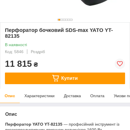
Перфоратор бочковий SDS-max YATO YT-
82135
В наявності
Код: 5846
Роздріб
11 815
₴
Купити
Опис
Характеристики
Доставка
Оплата
Умови п
Опис
Перфоратор YATO YT-82135
— професійний інструмент із
високопродуктивним двигуном потужністю 1600 Вт.