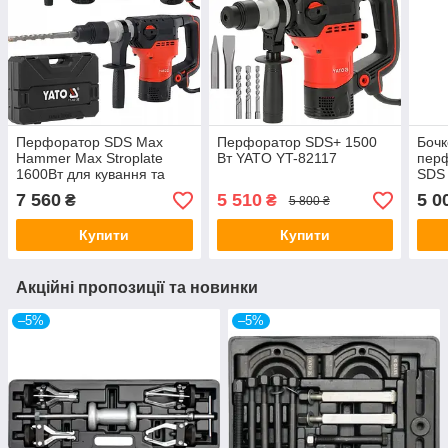
Перфоратор SDS Max
Перфоратор SDS+ 1500
Бочк
Hammer Max Stroplate
Вт YATO YT-82117
перф
1600Вт для кування та
SDS 
буріння YATO YT-82132
7 560
5 510
5 0
₴
₴
5 800 ₴
Купити
Купити
Акційні пропозиції та новинки
–5%
–5%