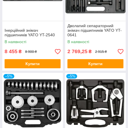
Дволапий сепараторний
Інерційний знімач
знімач підшипників YATO YT-
підшипників YATO YT-2540
0641
В наявності
В наявності
8 455
2 769,25
₴
₴
8 900 ₴
2 915 ₴
Купити
Купити
–5%
–5%