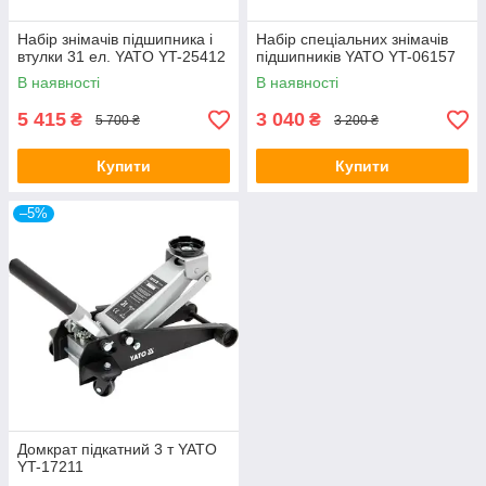
Набір знімачів підшипника і
Набір спеціальних знімачів
втулки 31 ел. YATO YT-25412
підшипників YATO YT-06157
В наявності
В наявності
5 415
3 040
₴
₴
5 700 ₴
3 200 ₴
Купити
Купити
–5%
Домкрат підкатний 3 т YATO
YT-17211