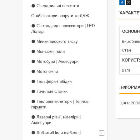
⚫ Свердлильні верстати
ХАРАКТЕ
Стабілізатори напруги та ДБЖ
⚫ Світлодіодні прожектори | LED
Ліхтарі
ОСНОВН
⚫ Мийки високого тиску
Виробни
Стан
⚫ Монтажні пили
КОРИСТ
⚫ Мотобури | Аксесуари
Вага
⚫ Мотопомпи
⚫ Тельфери-Лебідки
ІНФОРМА
⚫ Точильні Станки
⚫ Тепловентилятори | Теплові
Ціна:
200 
гармати
⚫ Лазерні рівні, нівеліри |
Аксесуари
⚫ Лобзики/Пили шабельні