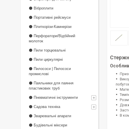
⚫ Віброплити
⚫ Портативні рейсмуси
⚫ Плиткорізи-Камнерізи
⚫ Перфоратори/Відбійний
молоток
⚫ Пили торцювальні
Стержн
⚫ Пили циркулярні
Особлив
⚫ Пилососи | Пилососи
промислові
Приз
Вико
⚫ Паяльники для паяння
побутов
пластикових труб
Мате
Темп
⚫ Пневматичні інструменти
Розмі
Довж
⚫ Садова техніка
Заст
В ко
⚫ Зварювальні апарати
⚫ Будівельні міксери