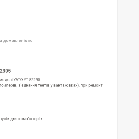
а домовленістю
82305
моделі YATO YT-82295
лерів, з'єднання тентів у вантажівках), при ремонті
пусів для комп'ютерів