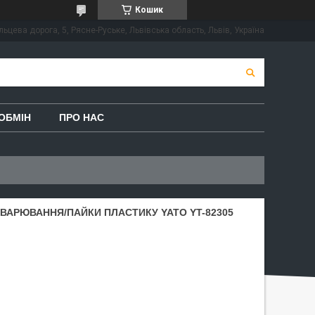
Кошик
льцева дорога, 5, Рясне-Руське, Львівська область, Львів, Україна
ОБМІН
ПРО НАС
ЗВАРЮВАННЯ/ПАЙКИ ПЛАСТИКУ YATO YT-82305