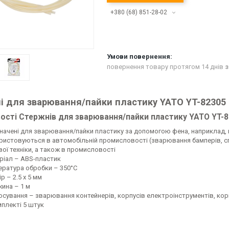
+380 (68) 851-28-02
повернення товару протягом 14 днів
з
і для зварювання/пайки пластику YATO YT-82305
ості Стержнів для зварювання/пайки пластику YATO YT-
начені для зварювання/пайки пластику за допомогою фена, наприклад, 
ристовуються в автомобільній промисловості (зварювання бамперів, спой
ої техніки, а також в промисловості
ріал – ABS-пластик
ература обробки – 350°C
р – 2.5 x 5 мм
ина – 1 м
осування – зварювання контейнерів, корпусів електроінструментів, кор
мплекті 5 штук