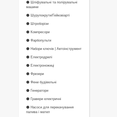
⚫ Шліфувальні та полірувальні
машини
⚫ Шурупокрути/Гейковіарті
⚫ Штроборізи
⚫ Компресори
⚫ Фарбопульти
⚫ Набори ключів | Автоінструмент
⚫ Електродрилі
⚫ Електроножиці
⚫ Фрезери
⚫ Фени будівельні
⚫ Генератори
⚫ Гравери електричні
⚫ Насоси для перекачування
палива і матил