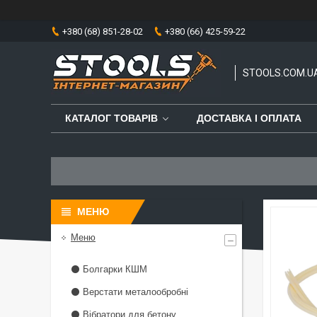
+380 (68) 851-28-02
+380 (66) 425-59-22
STOOLS.COM.U
КАТАЛОГ ТОВАРІВ
ДОСТАВКА І ОПЛАТА
Меню
⚫ Болгарки КШМ
⚫ Верстати металообробні
⚫ Вібратори для бетону