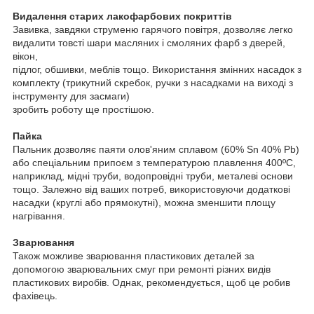
Видалення старих лакофарбових покриттів
Завивка, завдяки струменю гарячого повітря, дозволяє легко
видалити товсті шари масляних і смоляних фарб з дверей,
вікон,
підлог, обшивки, меблів тощо. Використання змінних насадок з
комплекту (трикутний скребок, ручки з насадками на виході з
інструменту для засмаги)
зробить роботу ще простішою.
Пайка
Пальник дозволяє паяти олов'яним сплавом (60% Sn 40% Pb)
або спеціальним припоєм з температурою плавлення 400ºC,
наприклад, мідні труби, водопровідні труби, металеві основи
тощо. Залежно від ваших потреб, використовуючи додаткові
насадки (круглі або прямокутні), можна зменшити площу
нагрівання.
Зварювання
Також можливе зварювання пластикових деталей за
допомогою зварювальних смуг при ремонті різних видів
пластикових виробів. Однак, рекомендується, щоб це робив
фахівець.