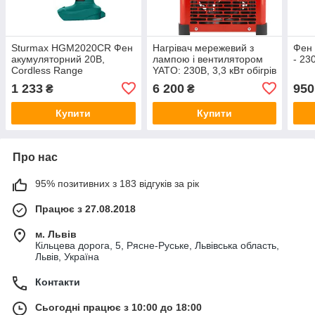
Sturmax HGM2020CR Фен
Нагрівач мережевий з
Фен 
акумуляторний 20В,
лампою і вентилятором
- 23
Cordless Range
YATO: 230В, 3,3 кВт обігрів
S≤ 30 м² реж-
1 233
6 200
950
₴
₴
40/2200/3300 Вт YT-99721
Купити
Купити
Про нас
95% позитивних з 183 відгуків за рік
Працює з 27.08.2018
м. Львів
Кільцева дорога, 5, Рясне-Руське, Львівська область,
Львів, Україна
Контакти
Сьогодні працює з 10:00 до 18:00