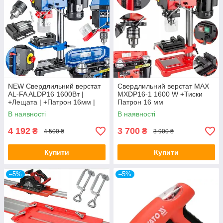
NEW Свердлильний верстат
Свердлильний верстат MAX
AL-FA ALDP16 1600Вт |
MXDP16-1 1600 W +Тиски
+Лещата | +Патрон 16мм |
Патрон 16 мм
Гарантія 1 рік
В наявності
В наявності
4 192
3 700
₴
₴
4 500 ₴
3 900 ₴
Купити
Купити
–5%
–5%