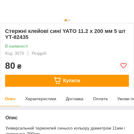
Стержні клейові сині YATO 11.2 x 200 мм 5 шт
YT-82435
В наявності
Код: 3075
Роздріб
80
₴
Купити
Опис
Характеристики
Доставка
Оплата
Умови п
Опис
Універсальний термоклей синього кольору діаметром 11мм і
довжиною 200мм.