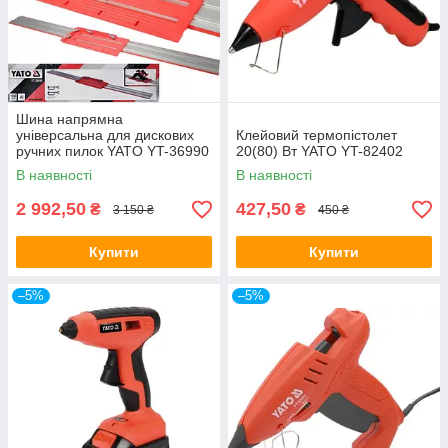
Шина напрямна
універсальна для дискових
Клейовий термопістолет
ручних пилок YATO YT-36990
20(80) Вт YATO YT-82402
В наявності
В наявності
2 992,50
427,50
₴
₴
3 150 ₴
450 ₴
Купити
Купити
–5%
–5%