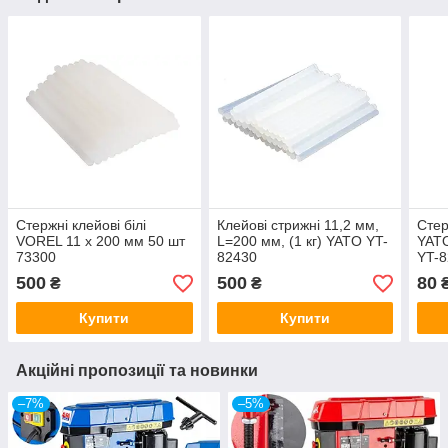
Стержні клейові білі
Клейові стрижні 11,2 мм,
Стер
VOREL 11 x 200 мм 50 шт
L=200 мм, (1 кг) YATO YT-
YATO
73300
82430
YT-
500
500
80
₴
₴
Купити
Купити
Акційні пропозиції та новинки
–7%
–5%