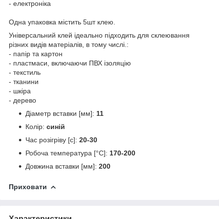
- електроніка
Одна упаковка містить 5шт клею.
Універсальний клей ідеально підходить для склеювання
різних видів матеріалів, в тому числі.:
- папір та картон
- пластмаси, включаючи ПВХ ізоляцію
- текстиль
- тканини
- шкіра
- дерево
Діаметр вставки [мм]:
11
Колір:
синій
Час розігріву [с]:
20-30
Робоча температура [°C]:
170-200
Довжина вставки [мм]:
200
Приховати
Характеристики