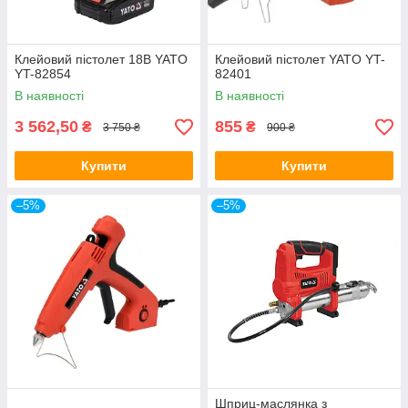
Клейовий пістолет 18В YATO
Клейовий пістолет YATO YT-
YT-82854
82401
В наявності
В наявності
3 562,50
855
₴
₴
3 750 ₴
900 ₴
Купити
Купити
–5%
–5%
Шприц-маслянка з