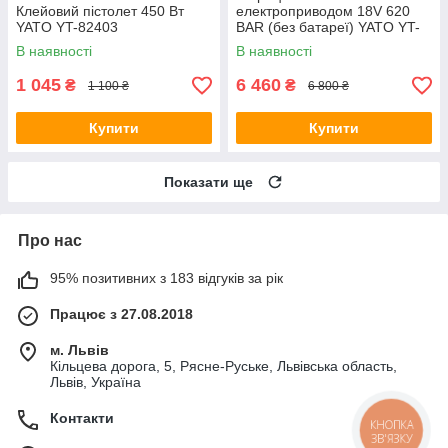
Клейовий пістолет 450 Вт
електроприводом 18V 620
YATO YT-82403
BAR (без батареї) YATO YT-
07021
В наявності
В наявності
1 045
6 460
₴
₴
1 100 ₴
6 800 ₴
Купити
Купити
Показати ще
Про нас
95% позитивних з 183 відгуків за рік
Працює з 27.08.2018
м. Львів
Кільцева дорога, 5, Рясне-Руське, Львівська область,
Львів, Україна
Контакти
КНОПКА
ЗВ'ЯЗКУ