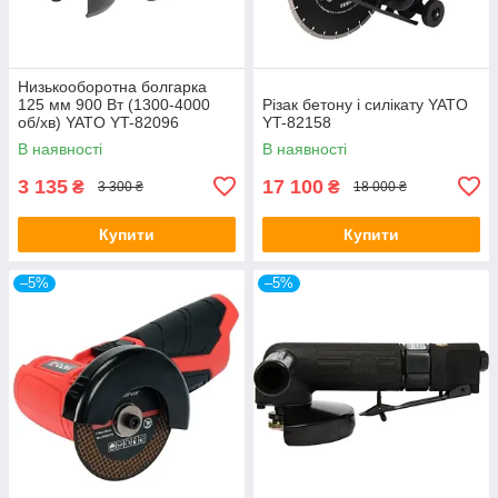
Низькооборотна болгарка
125 мм 900 Вт (1300-4000
Різак бетону і силікату YATO
об/хв) YATO YT-82096
YT-82158
В наявності
В наявності
3 135
17 100
₴
₴
3 300 ₴
18 000 ₴
Купити
Купити
–5%
–5%