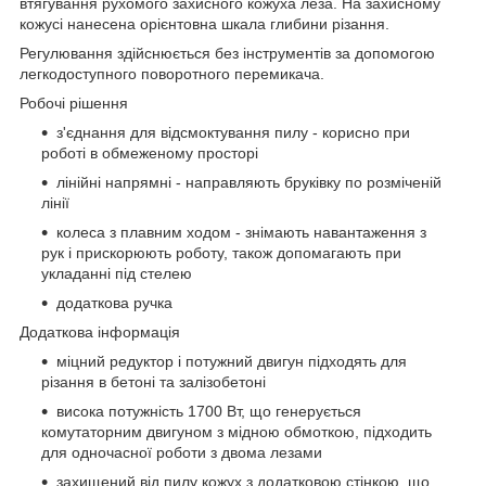
втягування рухомого захисного кожуха леза. На захисному
кожусі нанесена орієнтовна шкала глибини різання.
Регулювання здійснюється без інструментів за допомогою
легкодоступного поворотного перемикача.
Робочі рішення
з'єднання для відсмоктування пилу - корисно при
роботі в обмеженому просторі
лінійні напрямні - направляють бруківку по розміченій
лінії
колеса з плавним ходом - знімають навантаження з
рук і прискорюють роботу, також допомагають при
укладанні під стелею
додаткова ручка
Додаткова інформація
міцний редуктор і потужний двигун підходять для
різання в бетоні та залізобетоні
висока потужність 1700 Вт, що генерується
комутаторним двигуном з мідною обмоткою, підходить
для одночасної роботи з двома лезами
захищений від пилу кожух з додатковою стінкою, що