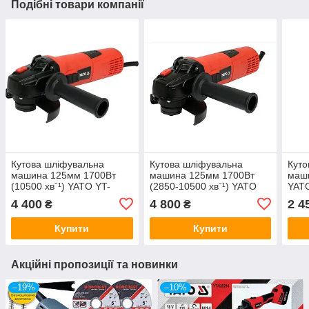
Подібні товари компанії
Кутова шліфувальна
Кутова шліфувальна
Куто
машина 125мм 1700Вт
машина 125мм 1700Вт
маши
(10500 хв⁻¹) YATO YT-
(2850-10500 хв⁻¹) YATO
YAT
821023
YT-821024
4 400
4 800
2 4
₴
₴
Купити
Купити
Акційні пропозиції та новинки
–19%
–10%