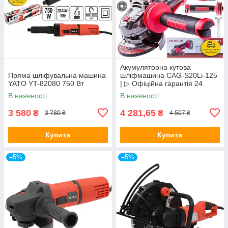
Акумуляторна кутова
Пряма шліфувальна машина
шліфмашина CAG-S20Li-125
YATO YT-82080 750 Вт
| ▷ Офіційна гарантія 24
місяці.
В наявності
В наявності
3 580
4 281,65
₴
₴
3 780 ₴
4 507 ₴
Купити
Купити
–5%
–5%