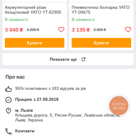
Акумуляторний різак
Пневматична болгарка YATO
безщітковий YATO YT-82905
YT-09675
В наявності
В наявності
3 040
3 135
₴
₴
3 200 ₴
3 300 ₴
Купити
Купити
Показати ще
Про нас
95% позитивних з 183 відгуків за рік
Працює з 27.08.2018
КНОПКА
ЗВ'ЯЗКУ
м. Львів
Кільцева дорога, 5, Рясне-Руське, Львівська область,
Львів, Україна
Контакти