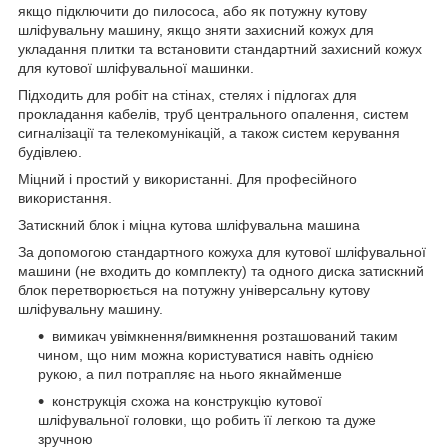
якщо підключити до пилососа, або як потужну кутову
шліфувальну машину, якщо зняти захисний кожух для
укладання плитки та встановити стандартний захисний кожух
для кутової шліфувальної машинки.
Підходить для робіт на стінах, стелях і підлогах для
прокладання кабелів, труб центрального опалення, систем
сигналізації та телекомунікацій, а також систем керування
будівлею.
Міцний і простий у використанні. Для професійного
використання.
Затискний блок і міцна кутова шліфувальна машина
За допомогою стандартного кожуха для кутової шліфувальної
машини (не входить до комплекту) та одного диска затискний
блок перетворюється на потужну універсальну кутову
шліфувальну машину.
вимикач увімкнення/вимкнення розташований таким
чином, що ним можна користуватися навіть однією
рукою, а пил потрапляє на нього якнайменше
конструкція схожа на конструкцію кутової
шліфувальної головки, що робить її легкою та дуже
зручною