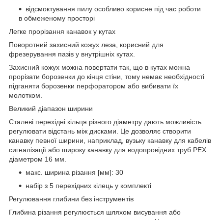
відсмоктування пилу особливо корисне під час роботи
в обмеженому просторі
Легке прорізання канавок у кутах
Поворотний захисний кожух леза, корисний для
фрезерування пазів у внутрішніх кутах.
Захисний кожух можна повертати так, що в кутах можна
прорізати борозенки до кінця стіни, тому немає необхідності
підганяти борозенки перфоратором або вибивати їх
молотком.
Великий діапазон ширини
Сталеві перехідні кільця різного діаметру дають можливість
регулювати відстань між дисками. Це дозволяє створити
канавку певної ширини, наприклад, вузьку канавку для кабелів
сигналізації або широку канавку для водопровідних труб PEX
діаметром 16 мм.
макс. ширина різання [мм]: 30
набір з 5 перехідних кілець у комплекті
Регулювання глибини без інструментів
Глибина різання регулюється шляхом висування або