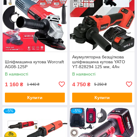
Акумуляторна безщіткова
Шліфмашина кутова Worcraft
шліфмашина кутова YATO
AG08-125P
YT-828294 125 мм, 4Ач
В наявності
В наявності
1 160
4 750
₴
₴
1 440 ₴
5 250 ₴
Купити
Купити
–5%
–5%