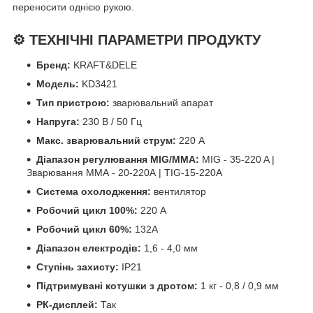
переносити однією рукою.
⚙️ ТЕХНІЧНІ ПАРАМЕТРИ ПРОДУКТУ
Бренд:
KRAFT&DELE
Модель:
KD3421
Тип пристрою:
зварювальний апарат
Напруга:
230 В / 50 Гц
Макс. зварювальний струм:
220 А
Діапазон регулювання MIG/MMA:
MIG - 35-220 A |
Зварювання ММА - 20-220А | TIG-15-220A
Система охолодження:
вентилятор
Робочий цикл 100%:
220 А
Робочий цикл 60%:
132A
Діапазон електродів:
1,6 - 4,0 мм
Ступінь захисту:
IP21
Підтримувані котушки з дротом:
1 кг - 0,8 / 0,9 мм
РК-дисплей:
Так