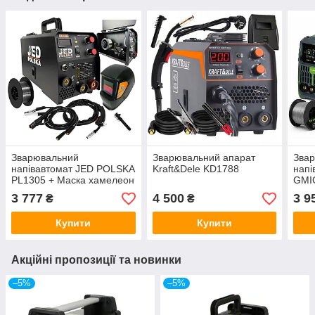
Зварювальний
Зварювальний апарат
Зва
напівавтомат JED POLSKA
Kraft&Dele KD1788
напі
PL1305 + Маска хамелеон
GMI
+ флюсовий дріт
Хаме
3 777
4 500
3 9
₴
₴
Купити
Купити
Акційні пропозиції та новинки
–5%
–5%