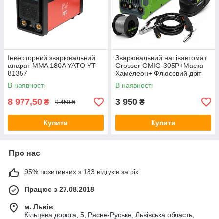
Інверторний зварювальний
Зварювальний напівавтомат
апарат MMA 180A YATO YT-
Grosser GMIG-305P+Маска
81357
Хамелеон+ Флюсовий дріт
В наявності
В наявності
8 977,50
3 950
₴
₴
9 450 ₴
Купити
Купити
Про нас
95% позитивних з 183 відгуків за рік
Працює з 27.08.2018
м. Львів
Кільцева дорога, 5, Рясне-Руське, Львівська область,