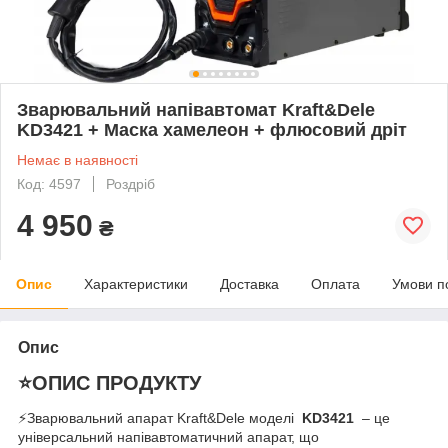
Зварювальний напівавтомат Kraft&Dele
KD3421 + Маска хамелеон + флюсовий дріт
Немає в наявності
Код: 4597
Роздріб
4 950
₴
Опис
Характеристики
Доставка
Оплата
Умови п
Опис
⭐ОПИС ПРОДУКТУ
⚡Зварювальний апарат Kraft&Dele моделі
KD3421
– це
універсальний напівавтоматичний апарат, що