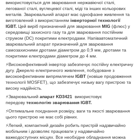
використовується для зварювання нержавіючої сталі,
легованої сталі, вуглецевої сталі, міді та інших кольорових
металів. Зварювальний апарат має однофазне живлення та
виготовлений з використанням
інверторної технології
IGBT.
Цей виріб призначений для зварювання
MIG
(флюс) у
середовищі захисного газу та для зварювання постійним
струмом (DC) покритими електродами. Напівавтоматичний
зварювальний апарат призначений для зварювання
самозахисними дротами діаметром до 0,9 мм, дротами та
покритими електродами діаметром до 4 мм.
⚡Високоефективний інвертор забезпечує постійну електричну
дугу. Джерело електричного живлення, побудоване з
високоефективним випрямлячем
IGBT
(новіше продовження
технології MOSFET), що забезпечує низьку вагу пристрою та
високу надійність.
⚡Зварювальний
апарат KD3421
використовує
передову
технологію зварювання IGBT.
⚡Оптимальне поєднання розміру, ваги та якості зварювання
цього пристрою не має собі рівних.
⚡Легкий, компактний дизайн робить пристрій надзвичайно
мобільним і дозволяє працювати у надзвичайно
важкодоступних місцях. Все необхідне обладнання можна