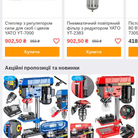
Степлер з регулятором
Пневматичний повітряний
Піст
сили для скоб і цвяхів
фільтр з редуктором YATO
80 В
YATO YT-7000
YT-2383
730
902,50
902,50
418
₴
₴
950 ₴
950 ₴
Купити
Купити
Акційні пропозиції та новинки
–7%
–5%