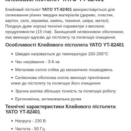
Клейовий пістолет
YATO YT-82401
використовується для
склеювання різних твердих матеріалів (дерево, пластик,
картон, скло, кераміка, камінь, тканини, шкіра, метал).
Поєднує дуже хороші технічні параметри з високою
продуктивністю (15 г/хв). Захищений силіконовою оболонкою,
яка зменшує адгезію до пістолету та полегшує очищення.
Особливості Клейового пістолета YATO YT-82401
Швидко нагрівається до температури 150-200°С
Час нагрівання - 3-6 хв
Металеве сопло стійке до механічних пошкоджень
Силіконова оболонка сопла зменшує приліпання
клею до пістолету та полегшує його очищення
Зручна кнопка збільшує точність та полегшує роботу
Ергономічна, антиковзальна ручка
Технічні характеристики Клейового пістолета
YATO YT-82401
Напруга - 230 В
Частота - 50 Гц