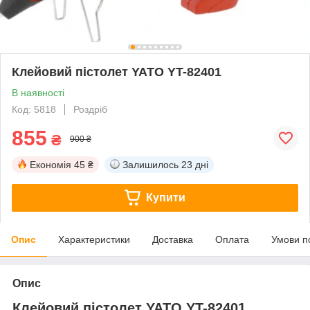
Клейовий пістолет YATO YT-82401
В наявності
Код: 5818
Роздріб
855
₴
900 ₴
Економія
45 ₴
Залишилось
23 дні
Купити
Опис
Характеристики
Доставка
Оплата
Умови п
Опис
Клейовий пістолет YATO YT-82401