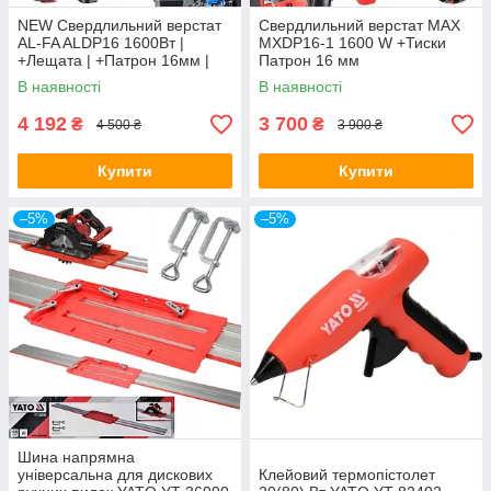
NEW Свердлильний верстат
Свердлильний верстат MAX
AL-FA ALDP16 1600Вт |
MXDP16-1 1600 W +Тиски
+Лещата | +Патрон 16мм |
Патрон 16 мм
Гарантія 1 рік
В наявності
В наявності
4 192
3 700
₴
₴
4 500 ₴
3 900 ₴
Купити
Купити
–5%
–5%
Шина напрямна
універсальна для дискових
Клейовий термопістолет