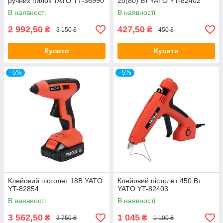
ручних пилок YATO YT-36990
20(80) Вт YATO YT-82402
В наявності
В наявності
2 992,50
427,50
₴
₴
3 150 ₴
450 ₴
Купити
Купити
–5%
–5%
Клейовий пістолет 18В YATO
Клейовий пістолет 450 Вт
YT-82854
YATO YT-82403
В наявності
В наявності
3 562,50
1 045
₴
₴
3 750 ₴
1 100 ₴