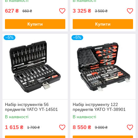
В наявності
В наявності
627
3 325
₴
₴
660 ₴
3 500 ₴
Купити
Купити
–5%
–5%
Набір інструментів 56
Набір інструменту 122
предметів YATO YT-14501
предметів YATO YT-38901
В наявності
В наявності
1 615
8 550
₴
₴
1 700 ₴
9 000 ₴