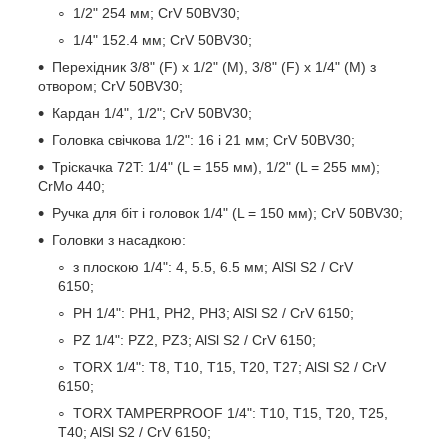
1/2" 254 мм; CrV 50BV30;
1/4" 152.4 мм; CrV 50BV30;
Перехідник 3/8" (F) х 1/2" (M), 3/8" (F) х 1/4" (M) з
отвором; CrV 50BV30;
Кардан 1/4", 1/2"; CrV 50BV30;
Головка свічкова 1/2": 16 і 21 мм; CrV 50BV30;
Тріскачка 72T: 1/4" (L = 155 мм), 1/2" (L = 255 мм);
CrMo 440;
Ручка для біт і головок 1/4" (L = 150 мм); CrV 50BV30;
Головки з насадкою:
з плоскою 1/4": 4, 5.5, 6.5 мм; AlSl S2 / CrV
6150;
PH 1/4": PH1, PH2, PH3; AlSl S2 / CrV 6150;
PZ 1/4": PZ2, PZ3; AlSl S2 / CrV 6150;
TORX 1/4": T8, T10, T15, T20, T27; AlSl S2 / CrV
6150;
TORX TAMPERPROOF 1/4": T10, T15, T20, T25,
T40; AlSl S2 / CrV 6150;