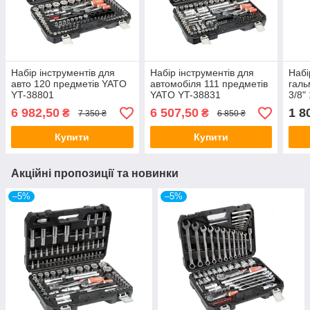
Набір інструментів для
Набір інструментів для
Набі
авто 120 предметів YATO
автомобіля 111 предметів
галь
YT-38801
YATO YT-38831
3/8"
6 982,50
6 507,50
1 8
₴
₴
7 350 ₴
6 850 ₴
Купити
Купити
Акційні пропозиції та новинки
–5%
–5%