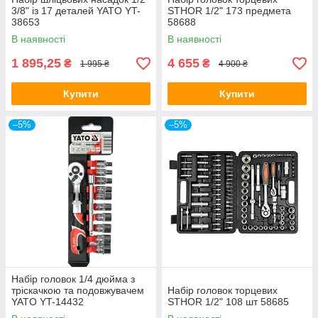
3/8" із 17 деталей YATO YT-
STHOR 1/2" 173 предмета
38653
58688
В наявності
В наявності
1 895,25
4 655
₴
₴
1 995 ₴
4 900 ₴
Купити
Купити
–5%
–5%
Набір головок 1/4 дюйма з
тріскачкою та подовжувачем
Набір головок торцевих
YATO YT-14432
STHOR 1/2" 108 шт 58685