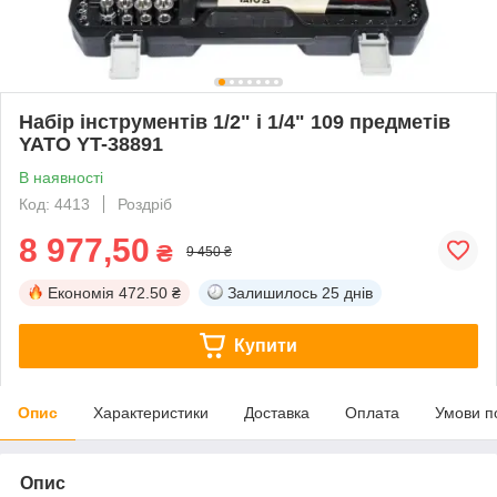
Набір інструментів 1/2" і 1/4" 109 предметів
YATO YT-38891
В наявності
Код: 4413
Роздріб
8 977,50
₴
9 450 ₴
Економія
472.50 ₴
Залишилось
25 днів
Купити
Опис
Характеристики
Доставка
Оплата
Умови п
Опис