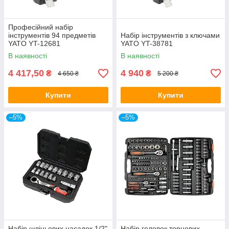
Професійний набір
інструментів 94 предметів
Набір інструментів з ключами
YATO YT-12681
YATO YT-38781
В наявності
В наявності
4 417,50
4 940
₴
₴
4 650 ₴
5 200 ₴
Купити
Купити
–5%
–5%
Набір шліцьових насадок 1/2"
Набір головок торцевих