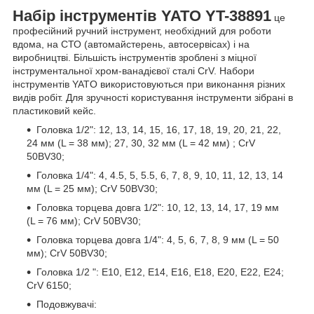
Набір інструментів YATO YT-38891
це
професійний ручний інструмент, необхідний для роботи
вдома, на СТО (автомайстерень, автосервісах) і на
виробництві. Більшість інструментів зроблені з міцної
інструментальної хром-ванадієвої сталі CrV. Набори
інструментів YATO використовуються при виконання різних
видів робіт. Для зручності користування інструменти зібрані в
пластиковий кейс.
Головка 1/2": 12, 13, 14, 15, 16, 17, 18, 19, 20, 21, 22,
24 мм (L = 38 мм); 27, 30, 32 мм (L = 42 мм) ; CrV
50BV30;
Головка 1/4": 4, 4.5, 5, 5.5, 6, 7, 8, 9, 10, 11, 12, 13, 14
мм (L = 25 мм); CrV 50BV30;
Головка торцева довга 1/2": 10, 12, 13, 14, 17, 19 мм
(L = 76 мм); CrV 50BV30;
Головка торцева довга 1/4": 4, 5, 6, 7, 8, 9 мм (L = 50
мм); CrV 50BV30;
Головка 1/2 ": E10, E12, E14, E16, E18, E20, E22, E24;
CrV 6150;
Подовжувачі: