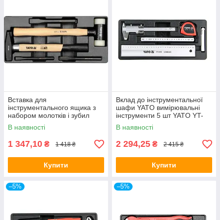
Вставка для
Вклад до інструментальної
інструментального ящика з
шафи YATO вимірювальні
набором молотків і зубил
інструменти 5 шт YATO YT-
YATO YT-5540
55474
В наявності
В наявності
1 347,10
2 294,25
₴
₴
1 418 ₴
2 415 ₴
Купити
Купити
–5%
–5%