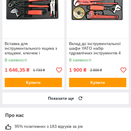
Вставка для
Вклад до інструментальної
інструментального ящика з
шафи YATO набір
кліщами, ключем і
гідравлічних інструментів 4
зварювальними
шт YT-55480
В наявності
В наявності
плоскогубцями YATO YT-
55473
1 646,35
1 900
₴
₴
1 733 ₴
2 000 ₴
Купити
Купити
Показати ще
Про нас
95% позитивних з 183 відгуків за рік