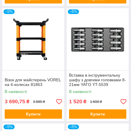
–5%
–5%
Вставка в інструментальну
Візок для майстерень VOREL
шафу з довгими головками 8-
на 4-колесах 81863
21мм YATO YT-5539
В наявності
В наявності
3 690,75
1 520
₴
₴
3 885 ₴
1 600 ₴
Купити
Купити
–5%
–5%