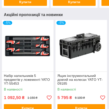
Купити
Купити
Акційні пропозиції та новинки
–5%
–5%
Набір напильників 5
Ящик інструментальний
предметів у ложементі YATO
довгий на колесах YATO YT-
YT-55453
09185
В наявності
В наявності
1 092,50
5 795
₴
₴
1 150 ₴
6 100 ₴
Купити
Купити