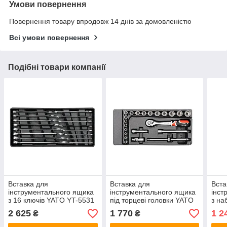
Умови повернення
Повернення товару впродовж 14 днів за домовленістю
Всі умови повернення
Подібні товари компанії
Вставка для
Вставка для
Вста
інструментального ящика
інструментального ящика
інст
з 16 ключів YATO YT-5531
під торцеві головки YATO
з на
YT-5542
голо
2 625
1 770
1 2
₴
₴