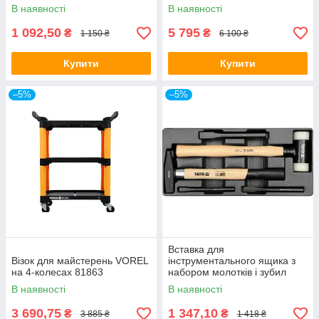
В наявності
В наявності
1 092,50
5 795
₴
₴
1 150 ₴
6 100 ₴
Купити
Купити
–5%
–5%
Вставка для
Візок для майстерень VOREL
інструментального ящика з
на 4-колесах 81863
набором молотків і зубил
YATO YT-5540
В наявності
В наявності
3 690,75
1 347,10
₴
₴
3 885 ₴
1 418 ₴