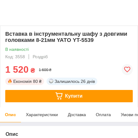
Вставка в інструментальну шафу з довгими
головками 8-21мм YATO YT-5539
В наявності
Код: 3558
Роздріб
1 520
₴
1 600 ₴
Економія
80 ₴
Залишилось
26 днів
Купити
Опис
Характеристики
Доставка
Оплата
Умови п
Опис