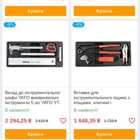
Купити
Купити
–5%
–5%
Вклад до інструментальної
Вставка для
шафи YATO вимірювальні
інструментального ящика з
інструменти 5 шт YATO YT-
кліщами, ключем і
55474
зварювальними
В наявності
В наявності
плоскогубцями YATO YT-
55473
2 294,25
1 646,35
₴
₴
2 415 ₴
1 733 ₴
Купити
Купити