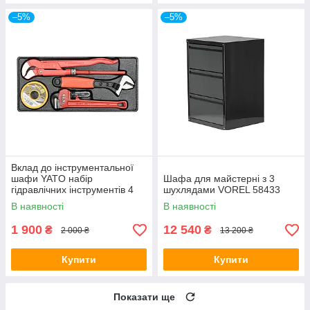
–5%
–5%
Вклад до інструментальної
шафи YATO набір
Шафа для майстерні з 3
гідравлічних інструментів 4
шухлядами VOREL 58433
шт YT-55480
В наявності
В наявності
1 900
12 540
₴
₴
2 000 ₴
13 200 ₴
Купити
Купити
Показати ще