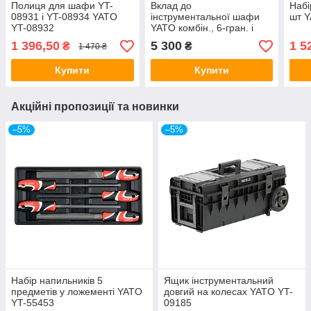
Полиця для шафи YT-
Вклад до
Набі
08931 і YT-08934 YATO
інструментальної шафи
шт Y
YT-08932
YATO комбін., 6-гран. і
розвід ключі, видалюв гви
1 396,50
5 300
1 5
₴
₴
1 470 ₴
530х390х32 мм 41 ел YT-
55492
Купити
Купити
Акційні пропозиції та новинки
–5%
–5%
Набір напильників 5
Ящик інструментальний
предметів у ложементі YATO
довгий на колесах YATO YT-
YT-55453
09185