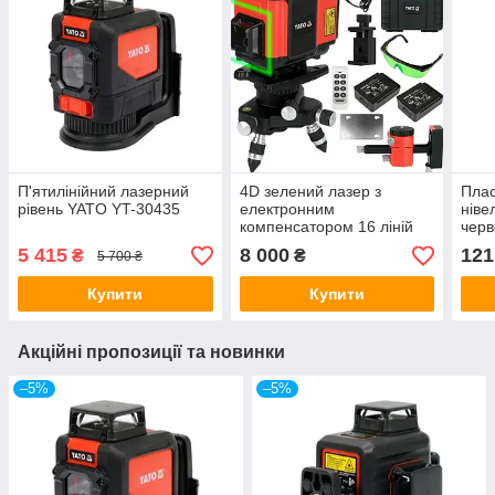
П'ятилінійний лазерний
4D зелений лазер з
Плас
рівень YATO YT-30435
електронним
ніве
компенсатором 16 ліній
чер
YATO YT-30424
105х
5 415
8 000
121
₴
₴
5 700 ₴
Купити
Купити
Акційні пропозиції та новинки
–5%
–5%