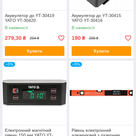
Акумулятор до YT-30419
Акумулятор до YT-30415
YATO YT-30420
YATO YT-30416
В наявності
В наявності
279,30
190
₴
₴
294 ₴
200 ₴
Купити
Купити
–5%
–5%
Електронний магнітний
Рівень електронний
рівень 150 мм YATO YT-
алюмінієвий з лазерним