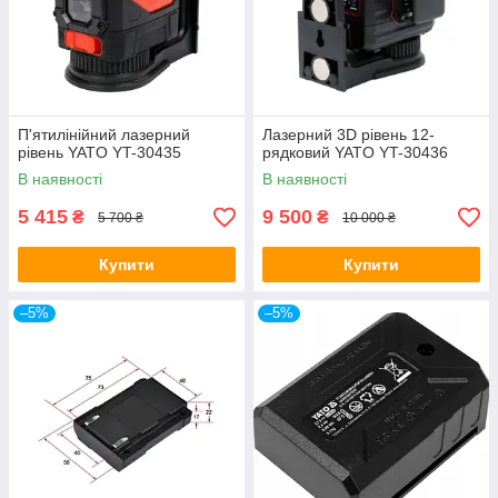
П'ятилінійний лазерний
Лазерний 3D рівень 12-
рівень YATO YT-30435
рядковий YATO YT-30436
В наявності
В наявності
5 415
9 500
₴
₴
5 700 ₴
10 000 ₴
Купити
Купити
–5%
–5%