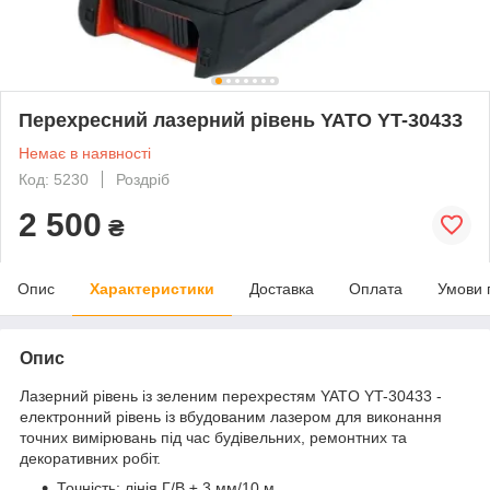
Перехресний лазерний рівень YATO YT-30433
Немає в наявності
Код: 5230
Роздріб
2 500
₴
Опис
Характеристики
Доставка
Оплата
Умови 
Опис
Лазерний рівень із зеленим перехрестям YATO YT-30433 -
електронний рівень із вбудованим лазером для виконання
точних вимірювань під час будівельних, ремонтних та
декоративних робіт.
Точність: лінія Г/В ± 3 мм/10 м.