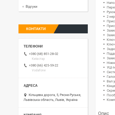
Напо
Відгуки
Пере
Рухо
2 не
Прис
Прис
КОНТАКТИ
Захи
Захи
Ключ
Ключ
Задн
Підд
+380 (68) 851-28-02
Захи
Київстар
Ніжн
+380 (66) 425-59-22
УЦІ п
Vodafone
Сист
Гало
Вал 
Кінц
Скри
Кільцева дорога, 5, Рясне-Руське,
Посіб
Комп
Львівська область, Львів, Україна
Опис