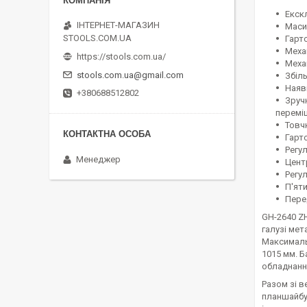
Екск
ІНТЕРНЕТ-МАГАЗИН
Маси
STOOLS.COM.UA
Гарт
Меха
https://stools.com.ua/
Меха
stools.com.ua@gmail.com
Збіл
Наяв
+380688512802
Зруч
перемі
Товч
Гарто
Регу
Менеджер
Цент
Регу
П'ят
Пере
GH-2640 Z
галузі мет
Максимальн
1015 мм. 
обладнанн
Разом зі в
планшайбу,