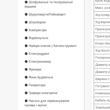
Крок ход
⚫ Шліфувальні та полірувальні
машини
Макс. роз
⚫ Шурупокрути/Гейковіарті
Хід попер
Хід верхн
⚫ Штроборізи
Прискоре
⚫ Компресори
Прискоре
⚫ Фарбопульти
Конус пін
⚫ Набори ключів | Автоінструмент
Хід пінол
⚫ Електродрилі
Поперечни
⚫ Електроножиці
Діаметр 
⚫ Фрезери
Діаметр 
⚫ Фени будівельні
Ширина с
⚫ Генератори
Потужніст
⚫ Гравери електричні
Номіналь
Кабель п
⚫ Насоси для перекачування
палива і матил
Зовнішній