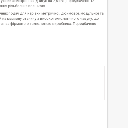
ужний асинхронний двигун на 7,5 кВт, передбачено 12
вання різьблення плашкою.
них подач для нарізки метричної, дюймової, модульної та
й на масивну станину з високотехнологічного чавуну, що
ться за фірмовою технологією виробника. Передбачено