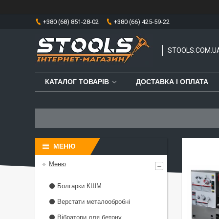
+380 (68) 851-28-02
+380 (66) 425-59-22
STOOLS.COM.U
КАТАЛОГ ТОВАРІВ
ДОСТАВКА І ОПЛАТА
Меню
⚫ Болгарки КШМ
⚫ Верстати металообробні
⚫ Вібратори для бетону