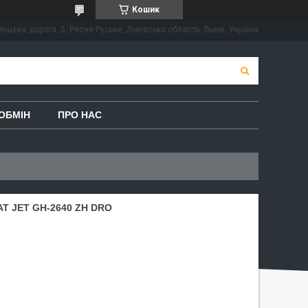
Кошик
льцева дорога, 5, Рясне-Руське, Львівська область, Львів, Україна
ОБМІН
ПРО НАС
Т JET GH-2640 ZH DRO