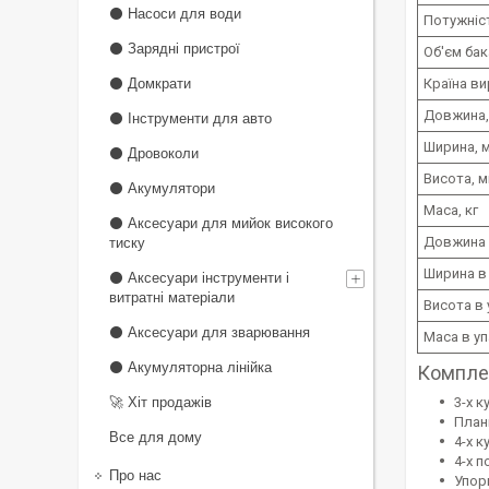
⚫ Насоси для води
Потужніс
⚫ Зарядні пристрої
Об'єм бак
⚫ Домкрати
Країна в
Довжина,
⚫ Інструменти для авто
Ширина, 
⚫ Дровоколи
Висота, 
⚫ Акумулятори
Маса, кг
⚫ Аксесуари для мийок високого
Довжина в
тиску
Ширина в 
⚫ Аксесуари інструменти і
витратні матеріали
Висота в 
⚫ Аксесуари для зварювання
Маса в уп
⚫ Акумуляторна лінійка
Компле
3-х 
🚀 Хіт продажів
План
Все для дому
4-х 
4-х 
Про нас
Упор