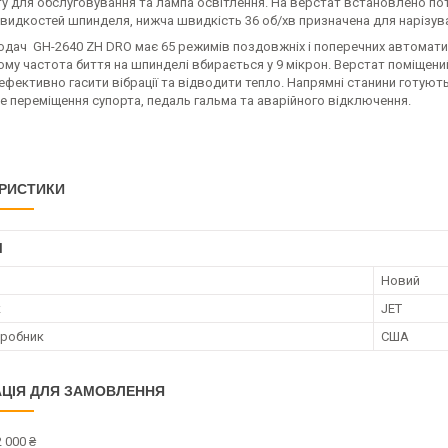
у для обслуговування та лампа освітлення. На верстат встановлено пот
видкостей шпинделя, нижча швидкість 36 об/хв призначена для нарізу
одач GH-2640 ZH DRO має 65 режимів поздовжніх і поперечних автоматич
ьому частота биття на шпинделі вбирається у 9 мікрон. Верстат поміщени
ефективно гасити вібрації та відводити тепло. Напрямні станини готую
е переміщення супорта, педаль гальма та аварійного відключення.
РИСТИКИ
І
Новий
к
JET
иробник
США
ЦІЯ ДЛЯ ЗАМОВЛЕННЯ
 000 ₴