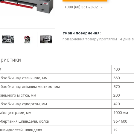
+380 (68) 851-28-02
повернення товару протягом 14 днів
з
еристики
В
400
обробки над станиною, мм
660
бробки над знімним містком, мм
870
знімного містка, мм
200
обробки над супортом, мм
420
між центрами, мм
1000 мм
обертання шпинделя, об/хв
36-1600
ь швидкостей шпинделя
12