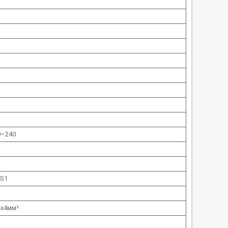
0–240
 S1
4x4мм²