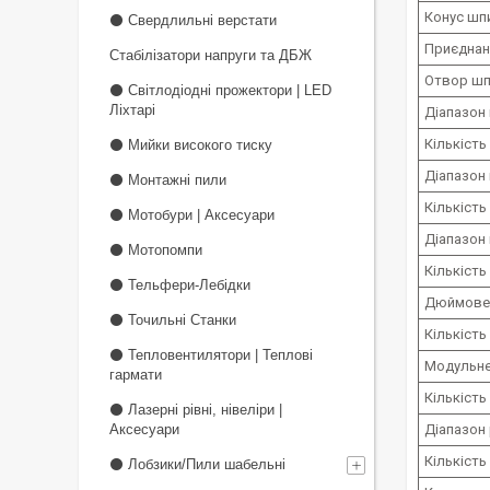
Конус шп
⚫ Свердлильні верстати
Приєднан
Стабілізатори напруги та ДБЖ
Отвор шп
⚫ Світлодіодні прожектори | LED
Ліхтарі
Діапазон
Кількість
⚫ Мийки високого тиску
Діапазон
⚫ Монтажні пили
Кількість
⚫ Мотобури | Аксесуари
Діапазон 
⚫ Мотопомпи
Кількість
⚫ Тельфери-Лебідки
Дюймове 
⚫ Точильні Станки
Кількіст
⚫ Тепловентилятори | Теплові
Модульне
гармати
Кількість
⚫ Лазерні рівні, нівеліри |
Аксесуари
Діапазон 
Кількість
⚫ Лобзики/Пили шабельні