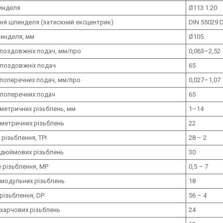
инделя
Ø113 1:20
ня шпинделя (затискний ексцентрик)
DIN 55029 
инделя, мм
Ø105
 поздовжніх подач, мм/про
0,063–2,52
 поздовжніх подач
65
 поперечних подач, мм/про
0,027–1,07
 поперечних подач
65
метричних різьблень, мм
1–14
 метричних різьблень
22
різьблення, TPI
28 – 2
ь дюймових різьблень
30
 різьблення, MP
0,5 – 7
 модульних різьблень
18
різьблення, DP
56 – 4
 харчових різьблень
24