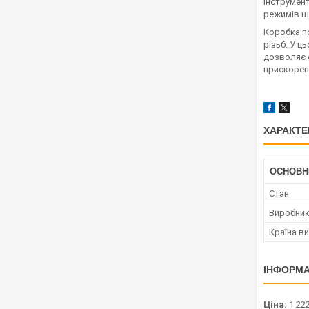
інструмент
режимів ш
Коробка п
різьб. У ц
дозволяє 
прискорен
ХАРАКТЕ
ОСНОВН
Стан
Виробни
Країна в
ІНФОРМА
Ціна:
1 222