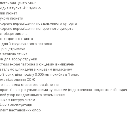
легливий центр МК-5
хідна втулка Ø113/МК-5
мий люнет
рухомі люнети
корене переміщення поздовжнього супорта
корене переміщення поперечного супорта
ст різцетримача
ст ходового гвинта
 для 3-х кулачкового патрона
 різцетримача
я захисна стінка
он для збору стружки
стний екран патрона з кінцевим вимикачем
е гальмо шпинделя з кінцевим вимикачем
о 3 осях, ціна поділу 0,005 мм похибка ± 1 знак
ема підведення СОЖ
генна лампа місцевого освітлення
управління з регульованими кулачками (відключення поздовжньої подач
евий упор поздовжнього переміщення
нька з інструментом
ник з експлуатації
лект настановних опор