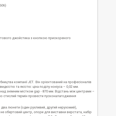
606)
тового джойстика з кнопкою прискореного
ицтва компанії JET. Він орієнтований на професіоналів
кістю та якістю: ціна поділу ноніуса – 0,02 мм.
ад знімним містком gap - 870 мм. Відстань між центрами –
ьно стислий термін провести пусконалагодження
 два люнети (один рухливий, другий нерухомий),
 не обертовий центр, опори для виставки верстата, набір