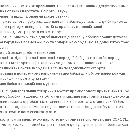
люзивний протокол приймання JET із сертифікованими допусками (DIN 8
вна станина верстата із сірого чавуну
овані та відшліфовані напрямні станини
нізм плавного пуску захищає двигун та збільшує термін служби приводу
нізм приводу шпинделя постійно працює у масляній ванні
ьшений діаметр прохідного отвору
ність знімного містка для збільшення діапазону оброблюваних деталей
не керування поздовжньою та поперечною подачею за допомогою хрес
щення
ковий режим роботи шпинделя
вані та відшліфовані шестерні в передній бабці та в коробці передач
лювання зазорів направляючих за допомогою клинових планок
ралізована система подачі мастила поздовжнього супорта
льована в поперечному напрямку задня бабка для обточування конусів
ипозиційний вал з кулачками
дня бабка з фрикційною муфтою
H DRO універсальний токарний верстат промислового призначення виробн
алообробки та дозволяє обточувати масивні заготовки з підвищеною швид
ий діаметр обробки над станиною цього верстата становить 660 мм, а н
Багата заводська комплектація включає все необхідне, щоб у максимал
я та почати його експлуатувати.
ерстатом за заявленою вартістю ви отримаєте систему подачі СОЖ, УЦІ,
 чотирьох кулачковий патрон, перехідну втулку, центр, що обертається,