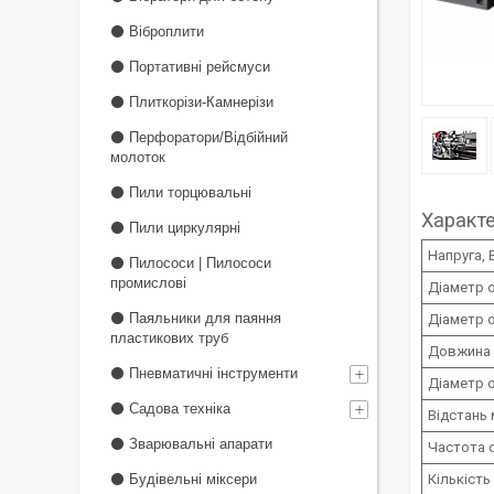
⚫ Віброплити
⚫ Портативні рейсмуси
⚫ Плиткорізи-Камнерізи
⚫ Перфоратори/Відбійний
молоток
⚫ Пили торцювальні
Характ
⚫ Пили циркулярні
Напруга, 
⚫ Пилососи | Пилососи
промислові
Діаметр 
⚫ Паяльники для паяння
Діаметр о
пластикових труб
Довжина 
⚫ Пневматичні інструменти
Діаметр 
⚫ Садова техніка
Відстань 
⚫ Зварювальні апарати
Частота 
⚫ Будівельні міксери
Кількіст