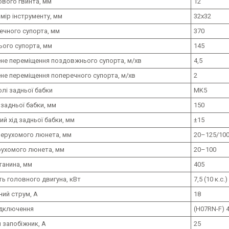
ового гвинта, мм
12
мір інструменту, мм
32x32
ечного супорта, мм
370
ього супорта, мм
145
не переміщення поздовжнього супорта, м/хв
4,5
не переміщення поперечного супорта, м/хв
2
олі задньої бабки
MK5
і задньої бабки, мм
150
й хід задньої бабки, мм
±15
нерухомого люнета, мм
20–125/10
рухомого люнета, мм
20–100
танина, мм
405
ь головного двигуна, кВт
7,5 (10 к.с.)
ний струм, А
18
ідключення
(H07RN-F) 
 запобіжник, А
25