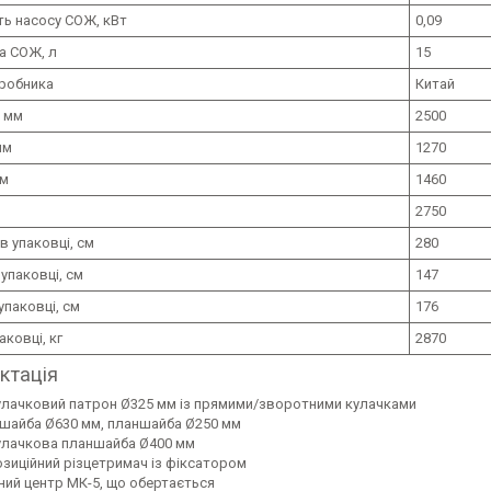
ть насосу СОЖ, кВт
0,09
а СОЖ, л
15
иробника
Китай
 мм
2500
мм
1270
мм
1460
2750
 упаковці, см
280
упаковці, см
147
упаковці, см
176
аковці, кг
2870
ктація
кулачковий патрон Ø325 мм із прямими/зворотними кулачками
шайба Ø630 мм, планшайба Ø250 мм
кулачкова планшайба Ø400 мм
позиційний різцетримач із фіксатором
ний центр МК-5, що обертається