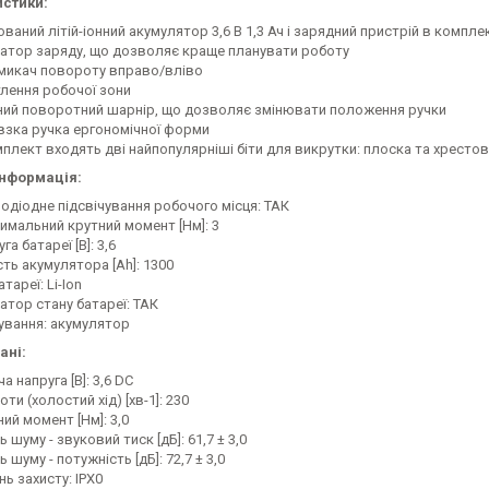
стики:
ваний літій-іонний акумулятор 3,6 В 1,3 Ач і зарядний пристрій в компле
катор заряду, що дозволяє краще планувати роботу
микач повороту вправо/вліво
тлення робочої зони
ний поворотний шарнір, що дозволяє змінювати положення ручки
взка ручка ергономічної форми
мплект входять дві найпопулярніші біти для викрутки: плоска та хресто
інформація:
лодіодне підсвічування робочого місця: ТАК
имальний крутний момент [Нм]: 3
га батареї [В]: 3,6
ть акумулятора [Ah]: 1300
атареї: Li-Ion
атор стану батареї: ТАК
ування: акумулятор
ані:
а напруга [В]: 3,6 DC
ти (холостий хід) [хв-1]: 230
ий момент [Нм]: 3,0
ь шуму - звуковий тиск [дБ]: 61,7 ± 3,0
ь шуму - потужність [дБ]: 72,7 ± 3,0
нь захисту: IPX0