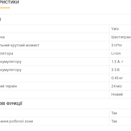
РИСТИКИ
І
к
Yato
она
Шестигран
ьний крутний момент
3 H*m
улятора
Li-Ion
акумулятору
1.3 А. г
акумулятору
3.5 В
0.45 кг
ий термін
24 міс
Новий
ВІ ФУНКЦІЇ
Так
вання робочої зони
Так