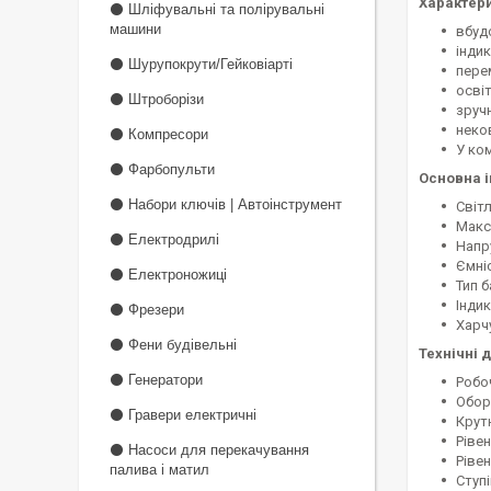
Характери
⚫ Шліфувальні та полірувальні
машини
вбудо
інди
⚫ Шурупокрути/Гейковіарті
пере
осві
⚫ Штроборізи
зруч
неко
⚫ Компресори
У ко
⚫ Фарбопульти
Основна 
⚫ Набори ключів | Автоінструмент
Світ
Макс
⚫ Електродрилі
Напру
Ємніс
⚫ Електроножиці
Тип б
Індик
⚫ Фрезери
Харч
⚫ Фени будівельні
Технічні д
⚫ Генератори
Робоч
Оборо
⚫ Гравери електричні
Крутн
Рівен
⚫ Насоси для перекачування
Рівен
палива і матил
Ступі