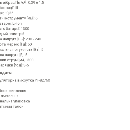
ь вібрації [м/с²]: 0,39 ± 1,5
золяції: III
кг]: 0,35
ч інструменту [мм]: 6
атареї: Li-Ion
ть батареї: 1300
дний пристрій
а напруга [В~]: 230 - 240
та мережі [Гц]: 50
альна потужність [Вт]: 5
на напруга [В]: 5
ний струм [мА]: 300
арядки [год]: 3-5
ходить:
уляторна викрутка YT-82760
блок живлення
 живлення
інальна упаковка
нтійний талон