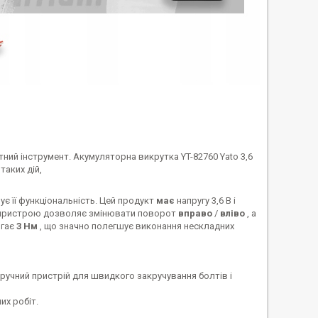
ий інструмент. Акумуляторна викрутка YT-82760 Yato 3,6
таких дій,
ує її функціональність. Цей продукт
має
напругу 3,6 В і
го пристрою дозволяє змінювати поворот
вправо
/
вліво
, а
ягає
3 Нм
, що значно полегшує виконання нескладних
ручний пристрій для швидкого закручування болтів і
их робіт.