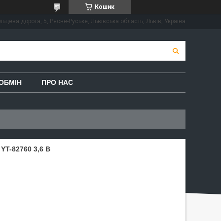
Кошик
льцева дорога, 5, Рясне-Руське, Львівська область, Львів, Україна
ОБМІН
ПРО НАС
T-82760 3,6 В