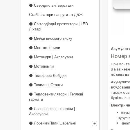
⚫ Свердлильні верстати
Стабілізатори напруги та ДБЖ
⚫ Світлодіодні прожектори | LED
Ліхтарі
⚫ Мийки високого тиску
⚫ Монтажні пили
Акумулято
Номер з
⚫ Мотобури | Аксесуари
При монта
⚫ Мотопомпи
В має неве
як
склад
⚫ Тельфери-Лебідки
Акумулято
⚫ Точильні Станки
вбудовани
також осв
⚫ Тепловентилятори | Теплові
будівельни
гармати
Електричн
⚫ Лазерні рівні, нівеліри |
Акум
Аксесуари
шурупів
Ідеа
⚫ Лобзики/Пили шабельні