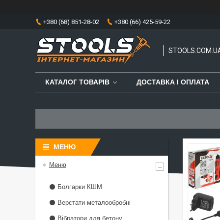
+380 (68) 851-28-02
+380 (66) 425-59-22
STOOLS.COM.U
КАТАЛОГ ТОВАРІВ
ДОСТАВКА І ОПЛАТА
Меню
⚫ Болгарки КШМ
⚫ Верстати металообробні
⚫ Вібратори для бетону