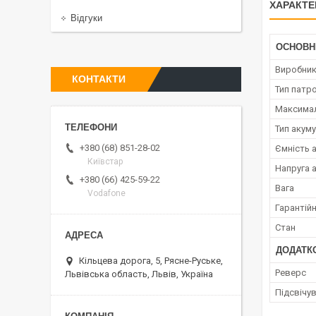
ХАРАКТЕ
Відгуки
ОСНОВН
Виробни
КОНТАКТИ
Тип патр
Максимал
Тип акум
+380 (68) 851-28-02
Ємність 
Київстар
Напруга 
+380 (66) 425-59-22
Вага
Vodafone
Гарантійн
Стан
ДОДАТКО
Кільцева дорога, 5, Рясне-Руське,
Реверс
Львівська область, Львів, Україна
Підсвічу