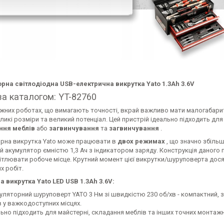
рна світлодіодна USB-електрична викрутка Yato 1.3Ah 3.6V
а каталогом: YT-82760
жних роботах, що вимагають точності, вкрай важливо мати малогабаритн
ликі розміри та великий потенціал. Цей пристрій ідеально підходить для 
ання
меблів
або
загвинчування
та
загвинчування
.
рна викрутка Yato може працювати в
двох режимах
, що значно збільш
й акумулятор ємністю 1,3 Ач з індикатором заряду. Конструкція дано
ітлювати робоче місце. Крутний момент цієї викрутки/шуруповерта дос
х робіт.
а викрутка Yato LED USB 1.3Ah 3.6V:
уляторний шуруповерт YATO 3 Нм зі швидкістю 230 об/хв - компактний, з
 у важкодоступних місцях.
льно підходить для майстерні, складання меблів та інших точних монтажн