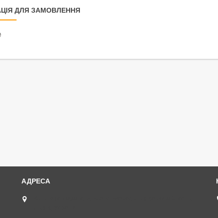
ЦІЯ ДЛЯ ЗАМОВЛЕННЯ
₴
Кільцева дорога, 5, Рясне-Руське, Львівська область,
Львів, Україна