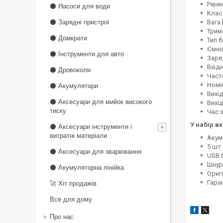
Рівен
⚫ Насоси для води
Клас і
Вага [
⚫ Зарядні пристрої
Трима
⚫ Домкрати
Тип б
Ємніс
⚫ Інструменти для авто
Заря
Вхідн
⚫ Дровоколи
Часто
Номін
⚫ Акумулятори
Вихід
⚫ Аксесуари для мийок високого
Вихід
тиску
Час з
У набір в
⚫ Аксесуари інструменти і
витратні матеріали
Акум
5 шт
⚫ Аксесуари для зварювання
USB 
Шнур
⚫ Акумуляторна лінійка
Ориг
Гара
🚀 Хіт продажів
Все для дому
Про нас