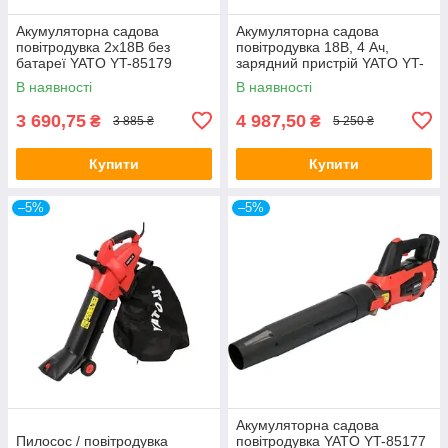
Акумуляторна садова
Акумуляторна садова
повітродувка 2х18В без
повітродувка 18В, 4 Ач,
батареї YATO YT-85179
зарядний пристрій YATO YT-
85176
В наявності
В наявності
3 690,75
4 987,50
₴
₴
3 885 ₴
5 250 ₴
Купити
Купити
–5%
–5%
Акумуляторна садова
Пилосос / повітродувка
повітродувка YATO YT-85177