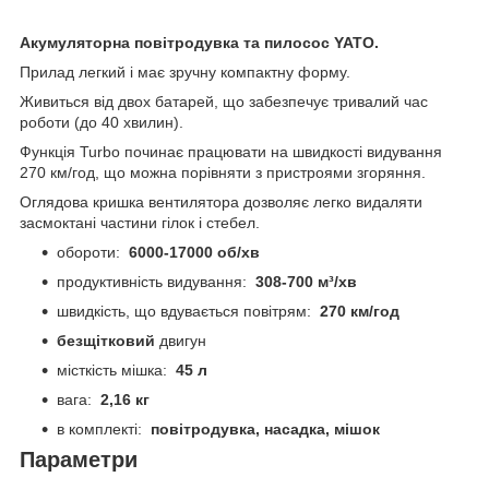
Акумуляторна повітродувка та пилосос YATO.
Прилад легкий і має зручну компактну форму.
Живиться від двох батарей, що забезпечує тривалий час
роботи (до 40 хвилин).
Функція Turbo починає працювати на швидкості видування
270 км/год, що можна порівняти з пристроями згоряння.
Оглядова кришка вентилятора дозволяє легко видаляти
засмоктані частини гілок і стебел.
обороти:
6000-17000 об/хв
продуктивність видування:
308-700 м³/хв
швидкість, що вдувається повітрям:
270 км/год
безщітковий
двигун
місткість мішка:
45 л
вага:
2,16 кг
в комплекті:
повітродувка, насадка, мішок
Параметри