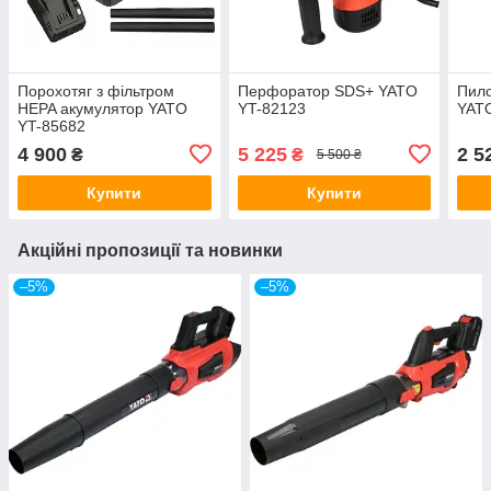
Порохотяг з фільтром
Перфоратор SDS+ YATO
Пило
HEPA акумулятор YATO
YT-82123
YATO
YT-85682
4 900
5 225
2 5
₴
₴
5 500 ₴
Купити
Купити
Акційні пропозиції та новинки
–5%
–5%