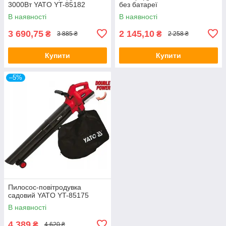
3000Вт YATO YT-85182
без батареї
В наявності
В наявності
3 690,75
2 145,10
₴
₴
3 885 ₴
2 258 ₴
Купити
Купити
–5%
Пилосос-повітродувка
садовий YATO YT-85175
В наявності
4 389
₴
4 620 ₴