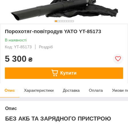
Порохотяг-повітродув YATO YT-85173
В наявності
Код: YT-85173
Роздріб
5 300
₴
Купити
Опис
Характеристики
Доставка
Оплата
Умови п
Опис
БЕЗ АКБ ТА ЗАРЯДНОГО ПРИСТРОЮ