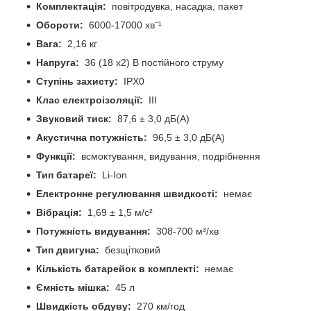
Комплектація:
повітродувка, насадка, пакет
Обороти:
6000-17000 хв⁻¹
Вага:
2,16 кг
Напруга:
36 (18 x2) В постійного струму
Ступінь захисту:
IPX0
Клас електроізоляції:
III
Звуковий тиск:
87,6 ± 3,0 дБ(А)
Акустична потужність:
96,5 ± 3,0 дБ(А)
Функції:
всмоктування, видування, подрібнення
Тип батареї:
Li-Ion
Електронне регулювання швидкості:
немає
Вібрація:
1,69 ± 1,5 м/с²
Потужність видування:
308-700 м³/хв
Тип двигуна:
безщітковий
Кількість батарейок в комплекті:
немає
Ємність мішка:
45 л
Швидкість обдуву:
270 км/год