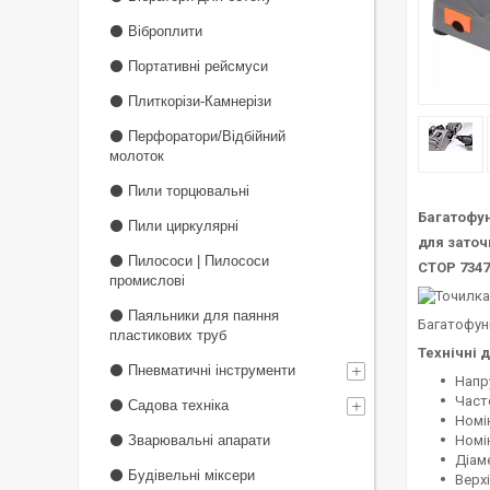
⚫ Віброплити
⚫ Портативні рейсмуси
⚫ Плиткорізи-Камнерізи
⚫ Перфоратори/Відбійний
молоток
⚫ Пили торцювальні
Багатофун
⚫ Пили циркулярні
для заточ
⚫ Пилососи | Пилососи
СТОР 7347
промислові
⚫ Паяльники для паяння
Багатофунк
пластикових труб
Технічні д
⚫ Пневматичні інструменти
Напру
Часто
⚫ Садова техніка
Номі
⚫ Зварювальні апарати
Номі
Діам
⚫ Будівельні міксери
Верхі