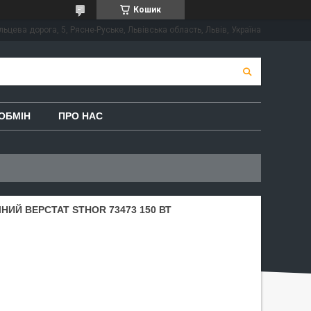
Кошик
льцева дорога, 5, Рясне-Руське, Львівська область, Львів, Україна
ОБМІН
ПРО НАС
ИЙ ВЕРСТАТ STHOR 73473 150 ВТ