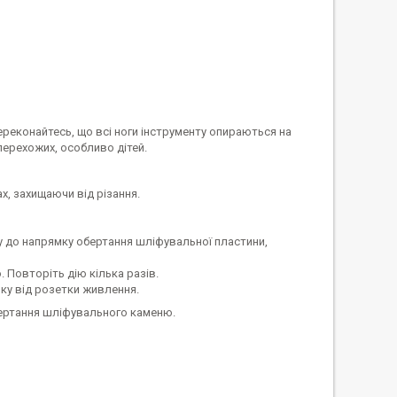
ереконайтесь, що всі ноги інструменту опираються на
перехожих, особливо дітей.
х, захищаючи від різання.
ку до напрямку обертання шліфувальної пластини,
 Повторіть дію кілька разів.
ку від розетки живлення.
бертання шліфувального каменю.