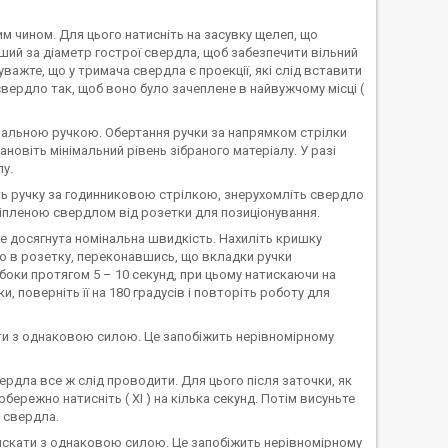
м чином. Для цього натисніть на засувку щелеп, що
ільший за діаметр гострої свердла, щоб забезпечити вільний
уважте, що у тримача свердла є проекції, які слід вставити
 свердло так, щоб воно було зачеплене в найвужчому місці (
лювальною ручкою. Обертання ручки за напрямком стрілки
ановіть мінімальний рівень зібраного матеріалу. У разі
у.
гніть ручку за годинниковою стрілкою, знерухомліть свердло
рикріпленою свердлом від розетки для позиціонування.
уде досягнута номінальна швидкість. Нахиліть кришку
ло в розетку, переконавшись, що вкладки ручки
 боки протягом 5 – 10 секунд, при цьому натискаючи на
 поверніть її на 180 градусів і повторіть роботу для
ати з однаковою силою. Це запобіжить нерівномірному
рдла все ж слід проводити. Для цього після заточки, як
ережно натисніть ( XI ) на кілька секунд. Потім висуньте
і свердла.
искати з однаковою силою. Це запобіжить нерівномірному