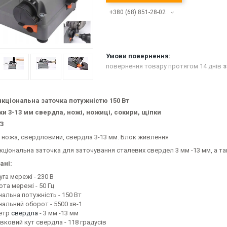
+380 (68) 851-28-02
повернення товару протягом 14 днів
з
кціональна заточка потужністю 150 Вт
ки 3-13 мм свердла, ножі, ножиці, сокири, щіпки
3
ціональна заточка для заточування сталевих свердел 3 мм -13 мм, а так
ані:
га мережі - 230 В
та мережі - 50 Гц
нальна потужність - 150 Вт
нальний оборот - 5500 хв-1
етр
свердла
- 3 мм -13 мм
вковий кут свердла - 118 градусів