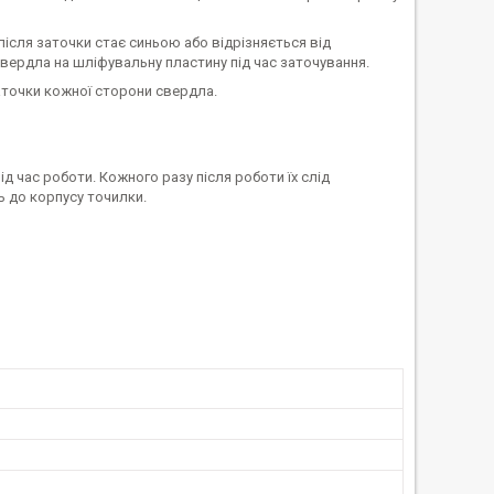
після заточки стає синьою або відрізняється від
свердла на шліфувальну пластину під час заточування.
 заточки кожної сторони свердла.
 час роботи. Кожного разу після роботи їх слід
ь до корпусу точилки.