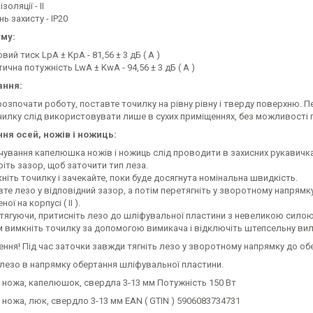
золяції - II
нь захисту - IP20
му:
вий тиск LpA ± KpA - 81,56 ± 3 дБ ( A )
ична потужність LwA ± KwA - 94,56 ± 3 дБ ( A )
ання:
озпочати роботу, поставте точилку на рівну рівну і тверду поверхню. П
чилку слід використовувати лише в сухих приміщеннях, без можливості 
ня осей, ножів і ножиць:
чування капелюшка ножів і ножиць слід проводити в захисних рукавичка
ріть зазор, щоб заточити тип леза.
ніть точилку і зачекайте, поки буде досягнута номінальна швидкість.
вте лезо у відповідний зазор, а потім перетягніть у зворотному напрям
ої на корпусі ( II ).
тягуючи, притисніть лезо до шліфувальної пластини з невеликою силою.
м вимкніть точилку за допомогою вимикача і відключіть штепсельну вил
ння! Під час заточки завжди тягніть лезо у зворотному напрямку до о
 лезо в напрямку обертання шліфувальної пластини.