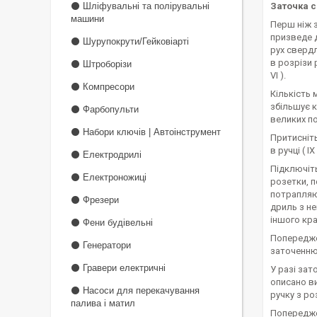
⚫ Шліфувальні та полірувальні
Заточка с
машини
Перш ніж з
призведе д
⚫ Шурупокрути/Гейковіарті
рух свердл
в розрізи 
⚫ Штроборізи
VI ).
⚫ Компресори
Кількість 
збільшує к
⚫ Фарбопульти
великих п
⚫ Набори ключів | Автоінструмент
Притисніть
в ручці ( 
⚫ Електродрилі
Підключіть
⚫ Електроножиці
розетки, п
потрапляют
⚫ Фрезери
дриль з не
іншого кр
⚫ Фени будівельні
Попередже
⚫ Генератори
заточенню
⚫ Гравери електричні
У разі зат
описано ви
⚫ Насоси для перекачування
ручку з ро
палива і матил
Попередже