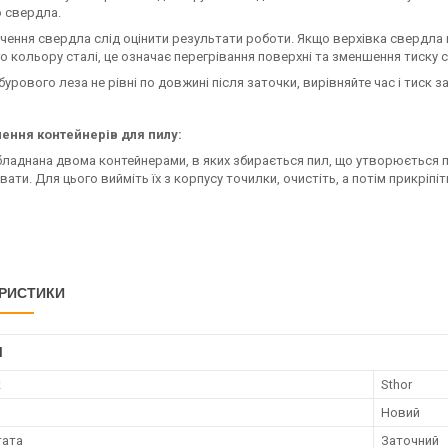
 свердла.
чення свердла слід оцінити результати роботи. Якщо верхівка свердла 
 кольору сталі, це означає перегрівання поверхні та зменшення тиску 
бурового леза не рівні по довжині після заточки, вирівняйте час і тиск
ння контейнерів для пилу:
ладнана двома контейнерами, в яких збирається пил, що утворюється під
ти. Для цього вийміть їх з корпусу точилки, очистіть, а потім прикріпіт
РИСТИКИ
І
к
Sthor
Новий
тата
Заточний