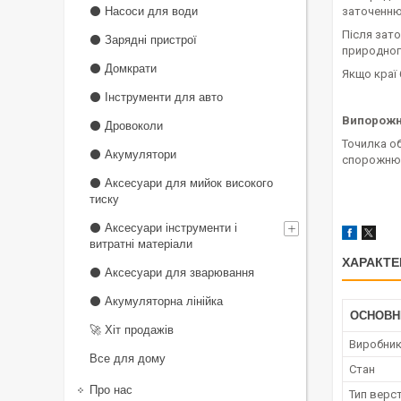
⚫ Насоси для води
заточенню
Після зато
⚫ Зарядні пристрої
природного
⚫ Домкрати
Якщо краї 
⚫ Інструменти для авто
Випорожне
⚫ Дровоколи
Точилка об
⚫ Акумулятори
спорожнюва
⚫ Аксесуари для мийок високого
тиску
⚫ Аксесуари інструменти і
витратні матеріали
ХАРАКТЕ
⚫ Аксесуари для зварювання
⚫ Акумуляторна лінійка
ОСНОВН
🚀 Хіт продажів
Виробни
Все для дому
Стан
Про нас
Тип верс