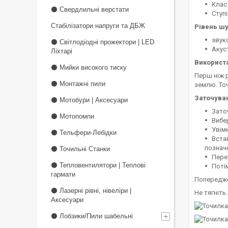
Клас і
⚫ Свердлильні верстати
Ступі
Стабілізатори напруги та ДБЖ
Рівень шу
звуко
⚫ Світлодіодні прожектори | LED
Акуст
Ліхтарі
Використ
⚫ Мийки високого тиску
Перш ніж р
⚫ Монтажні пили
землю. То
Заточуван
⚫ Мотобури | Аксесуари
Зато
⚫ Мотопомпи
Вибе
Увімк
⚫ Тельфери-Лебідки
Вста
позначен
⚫ Точильні Станки
Пере
⚫ Тепловентилятори | Теплові
Поті
гармати
Попередже
⚫ Лазерні рівні, нівеліри |
Не тягніть
Аксесуари
⚫ Лобзики/Пили шабельні