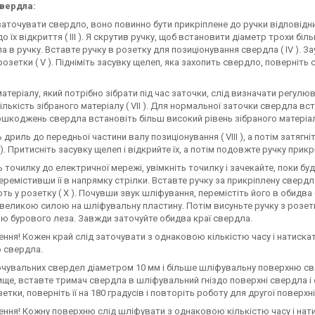
вердла:
аточувати свердло, воно повинно бути прикріплене до ручки відповідни
о їх відкриття ( III ). Я скрутив ручку, щоб встановити діаметр трохи б
а в ручку. Вставте ручку в розетку для позиціонування свердла ( IV ). За
розетки ( V ). Підніміть засувку щелеп, яка захопить свердло, поверніть
матеріалу, який потрібно зібрати під час заточки, слід визначати регу
ількість зібраного матеріалу ( VII ). Для нормальної заточки свердла вст
ошкоджень свердла встановіть більш високий рівень зібраного матеріал
 дриль до передньої частини валу позиціонування ( VIII ), а потім затя
IX ). Притисніть засувку щелеп і відкрийте їх, а потім подовжте ручку п
 точилку до електричної мережі, увімкніть точилку і зачекайте, поки б
еремістивши її в напрямку стрілки. Вставте ручку за прикріплену сверд
ь у розетку ( X ). Почувши звук шліфування, перемістіть його в обидва
великою силою на шліфувальну пластину. Потім висуньте ручку з розетки,
аю бурового леза. Завжди заточуйте обидва краї свердла.
ння! Кожен край слід заточувати з однаковою кількістю часу і натиск
 свердла.
очувальних свердел діаметром 10 мм і більше шліфувальну поверхню све
ще, вставте тримач свердла в шліфувальний гніздо поверхні свердла і об
зетки, поверніть її на 180 градусів і повторіть роботу для другої поверхн
ння! Кожну поверхню слід шліфувати з однаковою кількістю часу і нат