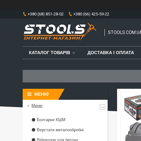
+380 (68) 851-28-02
+380 (66) 425-59-22
STOOLS.COM.U
КАТАЛОГ ТОВАРІВ
ДОСТАВКА І ОПЛАТА
Меню
⚫ Болгарки КШМ
⚫ Верстати металообробні
⚫ Вібратори для бетону