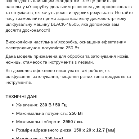
відповідають найвищим стандартам. Усе це робить цю
настільну м’ясорубку ідеальним рішенням для професіоналів
та ентузіастів, які хочуть досягти чудових результатів. Не гайте
часу і замовляйте прямо зараз настільну дисково-стрічкову
шліфувальну машину BLACK-46505, яка допоможе вам
досягти досконалості!
Високоякісна настільна м'ясорубка, оснащена ефективним
електродвигуном потужністю 250 Вт.
Дана модель призначена для обробки та заточування ножів,
ножиць, стамесок та інструментів з лезами.
Він дозволяє ефективно виконувати такі роботи, як
шліфування, заточування, чищення різних типів предметів та
інструментів.
ТЕХНІЧНІ ДАНІ
Живлення:
230 В / 50 Гц
Максимальна потужність:
250 Вт
Максимальні обороти:
2950 / хв.
Розміри абразивного диска:
150 x 20 x 12,7 [мм]
Розміри кисті:
150 [мм]