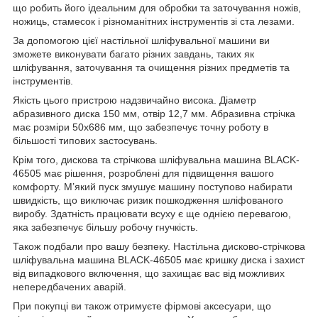
що робить його ідеальним для обробки та заточування ножів,
ножиць, стамесок і різноманітних інструментів зі ста лезами.
За допомогою цієї настільної шліфувальної машини ви
зможете виконувати багато різних завдань, таких як
шліфування, заточування та очищення різних предметів та
інструментів.
Якість цього пристрою надзвичайно висока. Діаметр
абразивного диска 150 мм, отвір 12,7 мм. Абразивна стрічка
має розміри 50x686 мм, що забезпечує точну роботу в
більшості типових застосувань.
Крім того, дискова та стрічкова шліфувальна машина BLACK-
46505 має рішення, розроблені для підвищення вашого
комфорту. М’який пуск змушує машину поступово набирати
швидкість, що виключає ризик пошкодження шліфованого
виробу. Здатність працювати всуху є ще однією перевагою,
яка забезпечує більшу робочу гнучкість.
Також подбали про вашу безпеку. Настільна дисково-стрічкова
шліфувальна машина BLACK-46505 має кришку диска і захист
від випадкового включення, що захищає вас від можливих
непередбачених аварій.
При покупці ви також отримуєте фірмові аксесуари, що