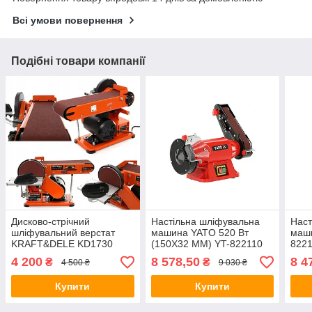
Всі умови повернення
Подібні товари компанії
Дисково-стрічний
Настільна шліфувальна
Наст
шліфувальний верстат
машина YATO 520 Вт
маши
KRAFT&DELE KD1730
(150X32 ММ) YT-822110
822
Шліфувальний верстат
4 200
8 578,50
8 4
₴
₴
4 500 ₴
9 030 ₴
Купити
Купити