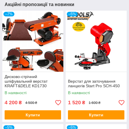
Акційні пропозиції та новинки
–7%
–5%
Дисково-стрічний
шліфувальний верстат
Верстат для заточування
KRAFT&DELE KD1730
ланцюгів Start Pro SCH-450
Шліфувальний верстат
В наявності
В наявності
4 200
1 520
₴
₴
4 500 ₴
1 600 ₴
Купити
Купити
–5%
–5%