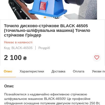
Точило дисково-стрічкове BLACK 46505
(точильно-шліфувальна машина) Точило
стрічкове Гріндер
Немає в наявності
Код: BLACK-46505
Роздріб
2 100
₴
Опис
Характеристики
Доставка
Оплата
Умови п
Опис
Познайомтеся з надзвичайно ефективною стрічковою
шліфувальною машиною BLACK-46505! Це професійне
обладнання оснащене потужним двигуном потужністю 250 Вт,