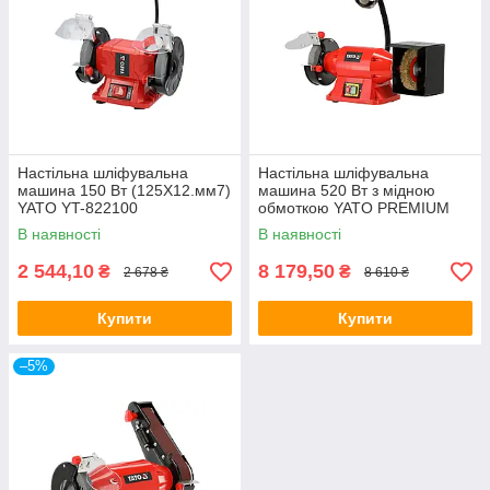
Настільна шліфувальна
Настільна шліфувальна
машина 150 Вт (125X12.мм7)
машина 520 Вт з мідною
YATO YT-822100
обмоткою YATO PREMIUM
YT-822107
В наявності
В наявності
2 544,10
8 179,50
₴
₴
2 678 ₴
8 610 ₴
Купити
Купити
–5%