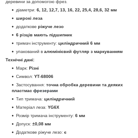
деревини за допомогою фрез.
діаметри:
6, 12, 12,7, 13, 16, 22, 25,4, 28,6, 32 мм
широкі леза
додаткове
ріжуче лезо
6 різців мають підшипник
тримач інструменту:
циліндричний 6 мм
упакований в
алюмінієвий футляр з маркуванням
Технічні дані:
Марк:
Різні
Символ:
YT-68006
Застосування:
точна обробка деревини та деяких
пластмас
фрезерами
Тип тримача:
циліндричний
Матеріал леза:
YG6X
Розмір тримача інструменту:
6 мм
Допуск:
±0,08 мм
Додаткове ріжуче лезо:
є