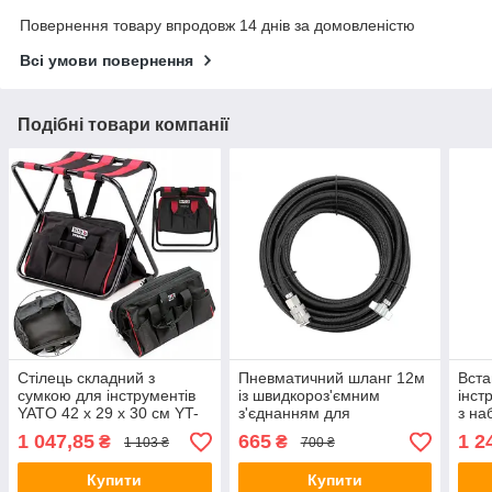
Повернення товару впродовж 14 днів за домовленістю
Всі умови повернення
Подібні товари компанії
Стілець складний з
Пневматичний шланг 12м
Вста
сумкою для інструментів
із швидкороз'ємним
інст
YATO 42 x 29 x 30 см YT-
з'єднанням для
з на
7446
автомобілів YATO YT-
голо
1 047,85
665
1 2
₴
₴
1 103 ₴
700 ₴
24271
Купити
Купити