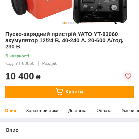
Пуско-зарядний пристрій YATO YT-83060
акумулятор 12/24 В, 40-240 А, 20-600 А/год,
230 В
В наявності
Код: YT-83060
Роздріб
10 400
₴
Купити
Опис
Характеристики
Доставка
Оплата
Умови п
Опис