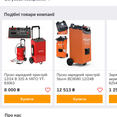
Подібні товари компанії
Пуско-зарядний пристрій
Пуско-зарядний пристрій
Заря
12/24 В 320 А YATO YT-
Sturm BC8080 12/24В
акум
83063
825
8 000
12 513
1 2
₴
₴
Купити
Купити
Про нас