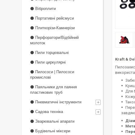
⚫ Віброплити
⚫ Портативні рейсмуси
⚫ Плиткорізи-Камнерізи
⚫ Перфоратори/Відбійний
молоток
⚫ Пили торцювальні
Kraft & D
⚫ Пили циркулярні
Пилозахисн
⚫ Пилососи | Пилососи
використа
промислові
Забез
Криш
⚫ Паяльники для паяння
Для 
пластикових труб
Кожу
⚫ Пневматичні інструменти
Тако
Перех
⚫ Садова техніка
завдяки
Діам
⚫ Зварювальні апарати
Мета
⚫ Будівельні міксери
Пере