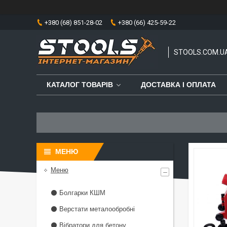
+380 (68) 851-28-02
+380 (66) 425-59-22
STOOLS.COM.U
КАТАЛОГ ТОВАРІВ
ДОСТАВКА І ОПЛАТА
Меню
⚫ Болгарки КШМ
⚫ Верстати металообробні
⚫ Вібратори для бетону