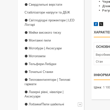
Черв
⚫ Свердлильні верстати
Діам
Регу
Стабілізатори напруги та ДБЖ
⚫ Світлодіодні прожектори | LED
Ліхтарі
ХАРАКТЕ
⚫ Мийки високого тиску
⚫ Монтажні пили
ОСНОВН
⚫ Мотобури | Аксесуари
Виробни
⚫ Мотопомпи
Стан
⚫ Тельфери-Лебідки
⚫ Точильні Станки
ІНФОРМА
⚫ Тепловентилятори | Теплові
гармати
Ціна:
1 100
⚫ Лазерні рівні, нівеліри |
Аксесуари
⚫ Лобзики/Пили шабельні