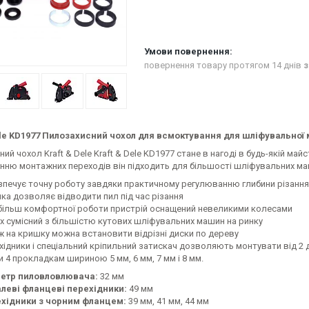
повернення товару протягом 14 днів
з
ele KD1977 Пилозахисний чохол для всмоктування для шліфувально
ий чохол Kraft & Dele Kraft & Dele KD1977 стане в нагоді в будь-якій ма
нню монтажних переходів він підходить для більшості шліфувальних маш
печує точну роботу завдяки практичному регулюванню глибини різання в ді
ка дозволяє відводити пил під час різання
більш комфортної роботи пристрій оснащений невеликими колесами
х сумісний з більшістю кутових шліфувальних машин на ринку
ж на кришку можна встановити відрізні диски по дереву
ідники і спеціальний кріпильний затискач дозволяють монтувати від 2 до
 4 прокладкам шириною 5 мм, 6 мм, 7 мм і 8 мм.
етр пиловловлювача:
32 мм
леві фланцеві перехідники:
49 мм
хідники з чорним фланцем:
39 мм, 41 мм, 44 мм