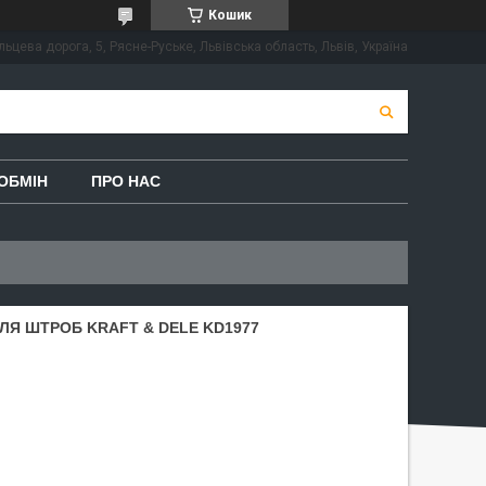
Кошик
льцева дорога, 5, Рясне-Руське, Львівська область, Львів, Україна
ОБМІН
ПРО НАС
ЛЯ ШТРОБ KRAFT & DELE KD1977