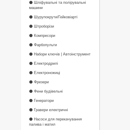
⚫ Шліфувальні та полірувальні
машини
⚫ Шурупокрути/Гейковіарті
⚫ Штроборізи
⚫ Компресори
⚫ Фарбопульти
⚫ Набори ключів | Автоінструмент
⚫ Електродрилі
⚫ Електроножиці
⚫ Фрезери
⚫ Фени будівельні
⚫ Генератори
⚫ Гравери електричні
⚫ Насоси для перекачування
палива і матил