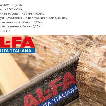
жність:
- 6,5 км
от:
- 2800 об/хв
ина бруска:
- 450 мм / 400 мм
ун:
- двотактний, з повітряним охолодженням
сть масляного бака:
- 0,26 л
сть паливного бака
- 0,55 л
:
- 5,5 кг