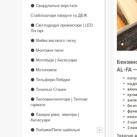
⚫ Свердлильні верстати
Стабілізатори напруги та ДБЖ
⚫ Світлодіодні прожектори | LED
Ліхтарі
⚫ Мийки високого тиску
⚫ Монтажні пили
⚫ Мотобури | Аксесуари
Бензино
AL-FA 
⚫ Мотопомпи
поту
⚫ Тельфери-Лебідки
наді
алюм
⚫ Точильні Станки
хром
⚫ Тепловентилятори | Теплові
анти
гармати
безп
функ
⚫ Лазерні рівні, нівеліри |
неко
Аксесуари
2 на
2 ла
⚫ Лобзики/Пили шабельні
Технічні д