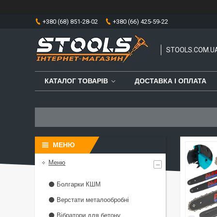
+380 (68) 851-28-02
+380 (66) 425-59-22
STOOLS.COM.U
КАТАЛОГ ТОВАРІВ
ДОСТАВКА І ОПЛАТА
Меню
⚫ Болгарки КШМ
⚫ Верстати металообробні
⚫ Вібратори для бетону