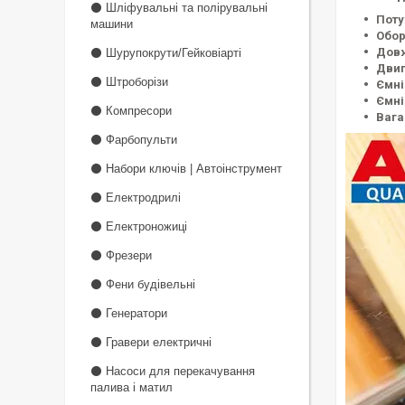
⚫ Шліфувальні та полірувальні
Поту
машини
Обор
Довж
⚫ Шурупокрути/Гейковіарті
Двиг
⚫ Штроборізи
Ємні
Ємні
⚫ Компресори
Вага
⚫ Фарбопульти
⚫ Набори ключів | Автоінструмент
⚫ Електродрилі
⚫ Електроножиці
⚫ Фрезери
⚫ Фени будівельні
⚫ Генератори
⚫ Гравери електричні
⚫ Насоси для перекачування
палива і матил