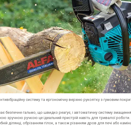
нтивібраційну систему та ергономічну верхню рукоятку з гумовим покр
ає безпечне гальмо, що швидко реагує, і автоматичну систему змащення
ною зручною ручкою це ідеальний пристрій навіть для тривалої роботи.
бній ділянці, обрізанням гілок, а також різанням дров для печі або камі