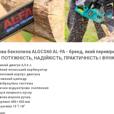
ва бензопила ALGCS60 AL-FA - бренд, який перевірил
— ПОТУЖНІСТЬ, НАДІЙКІСТЬ, ПРАКТИЧНІСТЬ І ФУН
жний двигун 6,5 л.с
йний японський карбюратор
інієвий корпус двигуна
ований циліндр
вібраційна система
ечне відцентрове зчеплення
ція плавного пуску
взка верхня ручка
прямні 400 і 450 мм
нцюжка 15 "і 18"
ані: