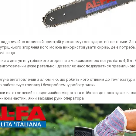
 надзвичайно корисний пристрій у кожному господарстві і не тільки. 
утрішнього згоряння його можна використовувати скрізь, де є потреба, і
чі тощо.
лки є двигун внутрішнього згоряння з максимальною потужністю
6,5
л .
 виготовлений дуже ретельно і дозволяє насолоджуватися правильною
гуна виготовлений з алюмінію, що робить його стійким до температури 
о забезпечує тривалу і безпроблемну роботу пилки.
ки виготовлений з надзвичайно міцного та стійкого до пошкоджень плас
нижній частині, який захищає руки оператора