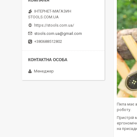
ІНТЕРНЕТ-МАГАЗИН
STOOLS.COM.UA
https://stools.com.ua/
stools.com.ua@gmail.com
+380688512802
Менеджер
Пила має а
роботу.
Пристрій м
ергономіч
на присади