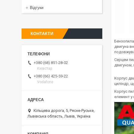
Відгуки
КОНТАКТИ
Бензопила
двигуна вн
подовжува
Серцем пи
+380 (68) 851-28-02
двигуном,
Київстар
+380 (66) 425-59-22
Корпус дви
Vodafone
циліндр, щ
Корпус пил
елемент у 
Кільцева дорога, 5, Рясне-Руське,
Львівська область, Львів, Україна