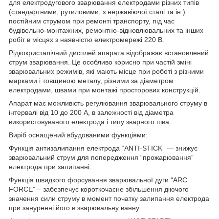
для електродугового зварювання електродами різних типів
(стандартними, рутиловими, з нержавіючої сталі та ін.)
постійним струмом при ремонті транспорту, під час
будівельно-монтажних, ремонтно-відновлювальних та інших
робіт в місцях з наявністю електромережі 220 В.
Рідкокристалічний дисплей апарата відображає встановлений
струм зварювання. Це особливо корисно при частій зміні
зварювальних режимів, які мають місце при роботі з різними
марками і товщиною металу, різними за діаметром
електродами, швами при монтажі просторових конструкцій.
Апарат має можливість регулювання зварювального струму в
інтервалі від 10 до 200 А, в залежності від діаметра
використовуваного електрода і типу зварного шва.
Виріб оснащений вбудованими функціями:
Функція антизалипання електрода “ANTI-STICK” — знижує
зварювальний струм для попередження “прожарювання”
електрода при залипанні.
Функція швидкого форсування зварювальної дуги “ARC
FORCE” – забезпечує короткочасне збільшення діючого
значення сили струму в момент початку залипання електрода
при зануренні його в зварювальну ванну.