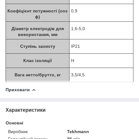
Коефіцієнт потужності (cos
0,9
ϕ)
Діаметр електродів для
1,6-5,0
використання, мм
Ступінь захисту
IP21
Клас ізоляції
Н
Вага нетто/брутто, кг
3,5/4,5
Приховати
Характеристики
Основні
Виробник
Tekhmann
Гарантійний термін
36 міс