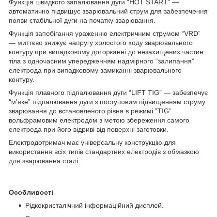
Функція швидкого запалювання дуги “HOT START” —
автоматично підвищує зварювальний струм для забезпечення
появи стабільної дуги на початку зварювання.
Функція запобігання ураженню електричним струмом “VRD”
— миттєво знижує напругу холостого ходу зварювального
контуру при випадковому доторканні до незахищених частин
тіла з одночасним упередженням надмірного “залипання”
електрода при випадковому замиканні зварювального
контуру.
Функція плавного підпалювання дуги “LIFT TIG” — забезпечує
“м’яке” підпалювання дуги з поступовим підвищенням струму
зварювання до встановленого рівня в режимі ”TIG”
вольфрамовим електродом з метою збереження самого
електрода при його відриві від поверхні заготовки.
Електродотримач має універсальну конструкцію для
використання всіх типів стандартних електродів з обмазкою
для зварювання сталі.
Особливості
Рідкокристалічний інформаційний дисплей.