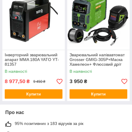
Інверторний зварювальний
Зварювальний напівавтомат
апарат MMA 180A YATO YT-
Grosser GMIG-305P+Маска
81357
Хамелеон+ Флюсовий дріт
В наявності
В наявності
8 977,50
3 950
₴
₴
9 450 ₴
Купити
Купити
Про нас
95% позитивних з 183 відгуків за рік