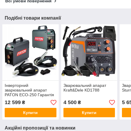
Всі умови повернення
Подібні товари компанії
Інверторний
Зварювальний апарат
Звар
зварювальний апарат
Kraft&Dele KD1788
Stu
PATON ECO-250 Гарантія
5 років.
12 599
4 500
5 6
₴
₴
Купити
Купити
Акційні пропозиції та новинки