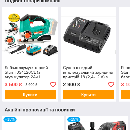
Подібні товари компанії
Лобзик акумуляторний
Супер швидкий
Рено
Sturm JS4120CL (з
інтелектуальний зарядний
Stu
акуммулятор 2Ач і
пристрій 18 (2,4-12 А) з
бага
зарядним пристроєм)
системою охолодження
маши
3 500
2 900
3 1
₴
₴
3 600 ₴
YATO YT-828502
2Ач 
Купити
Купити
Акційні пропозиції та новинки
–15%
–15%