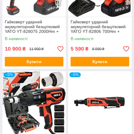
Гайковерт ударний
Гайковерт ударний
акумуляторний безщітковий
акумуляторний безщітковий
YATO YT-828075 2000Hm +
YATO YT-82806 700Hm +
КЕЙС
КЕЙС
В наявності
В наявності
10 900
5 590
₴
₴
11 900 ₴
6 090 ₴
Купити
Купити
–5%
–5%