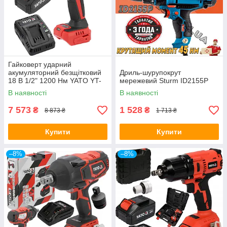
Гайковерт ударний
акумуляторний безщітковий
Дриль-шурупокрут
18 В 1/2" 1200 Нм YATO YT-
мережевий Sturm ID2155P
828071
В наявності
В наявності
7 573
1 528
₴
₴
8 873 ₴
1 713 ₴
Купити
Купити
–8%
–8%