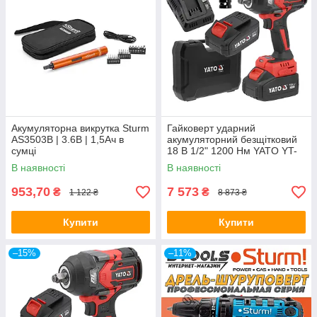
Акумуляторна викрутка Sturm
Гайковерт ударний
AS3503B | 3.6В | 1,5Ач в
акумуляторний безщітковий
сумці
18 В 1/2" 1200 Нм YATO YT-
828071
В наявності
В наявності
953,70
7 573
₴
₴
1 122 ₴
8 873 ₴
Купити
Купити
–15%
–11%