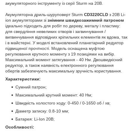
акумуляторного інструменту із серії Sturm на 20В.
Акумуляторна дриль-шуруповерт Sturm
CD3220CLD
з 20В Li-
ion акумуляторами зі
знімним швидкозажимний патроном
ідеально підходить для робіт по дереву, металу і пластику:
для свердління невеликих отворів і загвинчування /
вигвинчування відповідних кріпильних елементів як вдома, так
і в майстерні. У моделі встановлений планетарний редуктор
підвищеної прочтності. Модель оснащена муфтою
регулювання крутного моменту з 19 позиціями на вибір.
Максимальний момент затягування - 40 Нм. Двошвидкісний
редуктор, а також наявність електронного регулювання
обертів забезпечують максимальну зручність користування.
Характеристики:
Сумний патрон;
Максимальний крутний момент: 40 Нм;
Швидкість холостого ходу: 0-450 / 0-1650 об / хв;
Діаметр затиску: 0.8-10 мм;
Батарея: Li-Ion 20В;
Особливості: