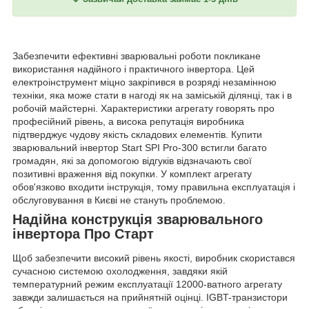
Забезпечити ефективні зварювальні роботи покликане
використання надійного і практичного інвертора. Цей
електроінструмент міцно закріпився в розряді незамінною
техніки, яка може стати в нагоді як на заміській ділянці, так і в
робочій майстерні. Характеристики агрегату говорять про
професійний рівень, а висока репутація виробника
підтверджує чудову якість складових елементів. Купити
зварювальний інвертор Start SPI Pro-300 встигли багато
громадян, які за допомогою відгуків відзначають свої
позитивні враження від покупки. У комплект агрегату
обов'язково входити інструкція, тому правильна експлуатація і
обслуговування в Києві не стануть проблемою.
Надійна конструкція зварювального
інвертора Про Старт
Щоб забезпечити високий рівень якості, виробник скористався
сучасною системою охолодження, завдяки якій
температурний режим експлуатації 12000-ватного агрегату
завжди залишається на прийнятній оцінці. IGBT-транзистори