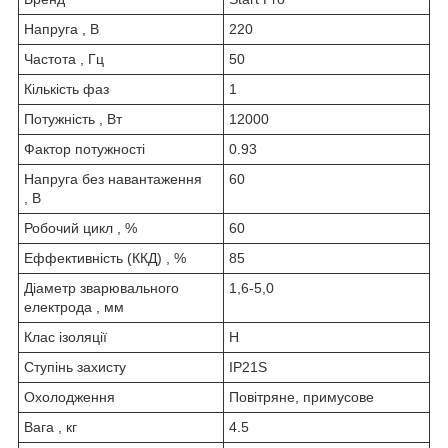
Напруга , В
220
Частота , Гц
50
Кількість фаз
1
Потужність , Вт
12000
Фактор потужності
0.93
Напруга без навантаження
60
, В
Робочий цикл , %
60
Еффективність (ККД) , %
85
Діаметр зварювального
1,6-5,0
електрода , мм
Клас ізоляції
H
Ступінь захисту
IP21S
Охолодження
Повітряне, примусове
Вага , кг
4.5