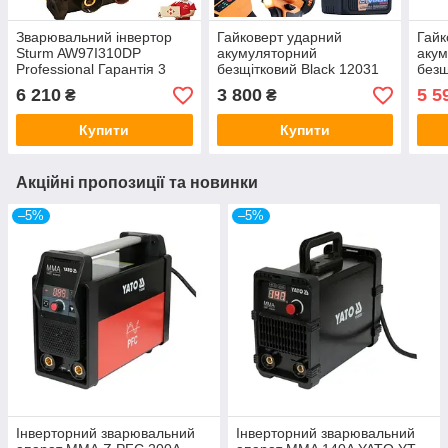
Зварювальний інвертор
Гайковерт ударний
Гайк
Sturm AW97I310DP
акумуляторний
аку
Professional Гарантія 3
безщітковий Black 12031
безщ
роки !
500 Нм
828
6 210
3 800
5 5
₴
₴
Купити
Купити
Акційні пропозиції та новинки
–5%
–5%
Інверторний зварювальний
Інверторний зварювальний