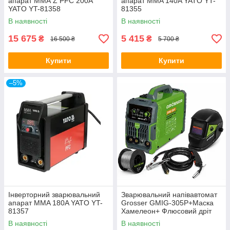
апарат ММА Z PFC 200A
апарат MMA 140A YATO YT-
YATO YT-81358
81355
В наявності
В наявності
15 675
5 415
₴
₴
16 500 ₴
5 700 ₴
Купити
Купити
–5%
Інверторний зварювальний
Зварювальний напівавтомат
апарат MMA 180A YATO YT-
Grosser GMIG-305P+Маска
81357
Хамелеон+ Флюсовий дріт
В наявності
В наявності