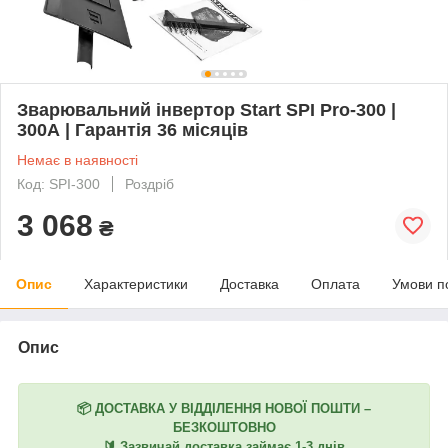
Зварювальний інвертор Start SPI Pro-300 |
300А | Гарантія 36 місяців
Немає в наявності
Код: SPI-300
Роздріб
3 068
₴
Опис
Характеристики
Доставка
Оплата
Умови п
Опис
📦
ДОСТАВКА У ВІДДІЛЕННЯ НОВОЇ ПОШТИ –
БЕЗКОШТОВНО
🔰 Зазвичай доставка займає 1-3 днів