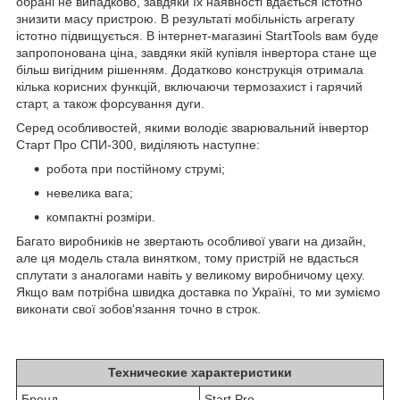
обрані не випадково, завдяки їх наявності вдається істотно
знизити масу пристрою. В результаті мобільність агрегату
істотно підвищується. В інтернет-магазині StartTools вам буде
запропонована ціна, завдяки якій купівля інвертора стане ще
більш вигідним рішенням. Додатково конструкція отримала
кілька корисних функцій, включаючи термозахист і гарячий
старт, а також форсування дуги.
Серед особливостей, якими володіє зварювальний інвертор
Старт Про СПИ-300, виділяють наступне:
робота при постійному струмі;
невелика вага;
компактні розміри.
Багато виробників не звертають особливої уваги на дизайн,
але ця модель стала винятком, тому пристрій не вдасться
сплутати з аналогами навіть у великому виробничому цеху.
Якщо вам потрібна швидка доставка по Україні, то ми зуміємо
виконати свої зобов'язання точно в строк.
Технические характеристики
Бренд
Start Pro