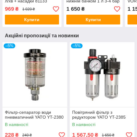
л/хв + насадки 81133
нижнім бачком 1 л 3-4 бар
VORE
2200
969
1 650
1 1
₴
₴
1 020 ₴
наса
Купити
Купити
Акційні пропозиції та новинки
–5%
–5%
Фільтр-сепаратор води
Повітряний фільтр з
пневматичний YATO YT-2380
редуктором YATO YT-2385
В наявності
В наявності
228
1 567,50
₴
₴
240 ₴
1 650 ₴