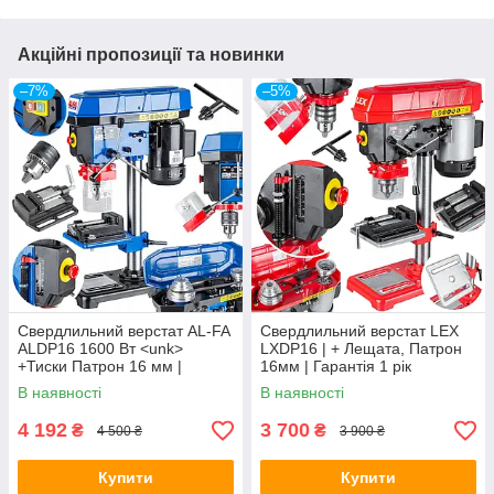
Акційні пропозиції та новинки
–7%
–5%
Свердлильний верстат AL-FA
Свердлильний верстат LEX
ALDP16 1600 Вт <unk>
LXDP16 | + Лещата, Патрон
+Тиски Патрон 16 мм |
16мм | Гарантія 1 рік
Гарантія 1 рік
В наявності
В наявності
4 192
3 700
₴
₴
4 500 ₴
3 900 ₴
Купити
Купити