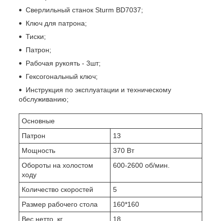
Сверлильный станок Sturm BD7037;
Ключ для патрона;
Тиски;
Патрон;
Рабочая рукоять - 3шт;
Гексогональный ключ;
Инструкция по эксплуатации и техническому
обслуживанию;
Основные
Патрон
13
Мощность
370 Вт
Обороты на холостом
600-2600 об/мин.
ходу
Количество скоростей
5
Размер рабочего стола
160*160
Вес нетто, кг
18