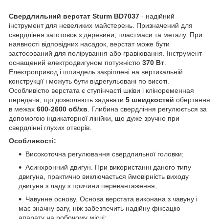
Свердлильний верстат Sturm BD7037
- надійний
інструмент для невеликих майстерень. Призначений для
свердління заготовок з деревини, пластмаси та металу. При
наявності відповідних насадок, верстат може бути
застосований для полірування або гравіювання. Інструмент
оснащений електродвигуном потужністю
370 Вт
.
Електропривод і шпиндель закріплені на вертикальній
конструкції і можуть бути відрегульовані по висоті.
Особливістю верстата є ступінчасті шківи і кліноременная
передача, що дозволяють задавати
5 швидкостей
обертання
в межах
600-2600 об/хв
. Глибина свердління регулюється за
допомогою індикаторної лінійки, що дуже зручно при
свердлінні глухих отворів.
Особливості:
Високоточна регулювання свердлильної головки;
Асинхронний двигун. При використанні даного типу
двигуна, практично виключається ймовірність виходу
двигуна з ладу з причини перевантаження;
Чавунне основу. Основа верстата виконана з чавуну і
має значну вагу, ніж забезпечить надійну фіксацію
апарату на робочому місці;