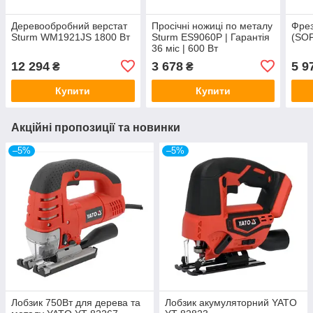
Деревообробний верстат
Просічні ножиці по металу
Фре
Sturm WM1921JS 1800 Вт
Sturm ES9060P | Гарантія
(SO
36 міс | 600 Вт
12 294
3 678
5 9
₴
₴
Купити
Купити
Акційні пропозиції та новинки
–5%
–5%
Лобзик 750Вт для дерева та
Лобзик акумуляторний YATO