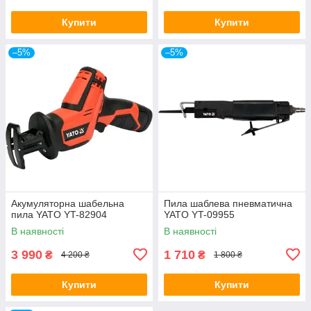
Купити
Купити
–5%
–5%
Акумуляторна шабельна
Пила шаблева пневматична
пила YATO YT-82904
YATO YT-09955
В наявності
В наявності
3 990
1 710
₴
₴
4 200 ₴
1 800 ₴
Купити
Купити