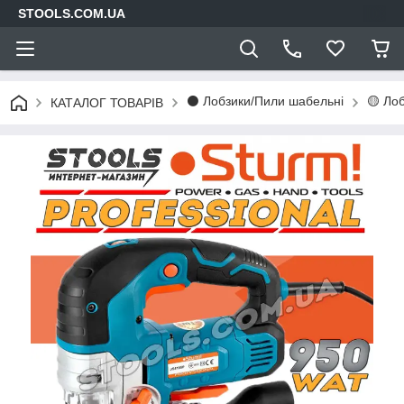
STOOLS.COM.UA
⚫ Лобзики/Пили шабельні
🟡 Ло
КАТАЛОГ ТОВАРІВ