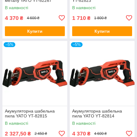
металу YATO YT-82267
YT-82823
В наявності
В наявності
4 370
1 710
₴
₴
4 600 ₴
1 800 ₴
Купити
Купити
–5%
–5%
Акумуляторна шабельна
Акумуляторна шабельна
пила YATO YT-82815
пила YATO YT-82814
В наявності
В наявності
2 327,50
4 370
₴
₴
2 450 ₴
4 600 ₴