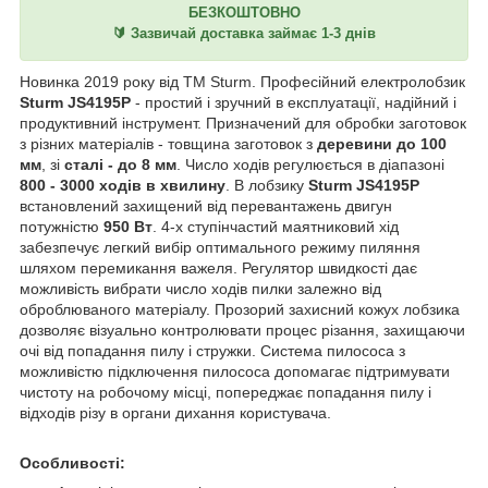
БЕЗКОШТОВНО
🔰 Зазвичай доставка займає 1-3 днів
Новинка 2019 року від ТМ Sturm. Професійний електролобзик
Sturm JS4195P
- простий і зручний в експлуатації, надійний і
продуктивний інструмент. Призначений для обробки заготовок
з різних матеріалів - товщина заготовок з
деревини до 100
мм
, зі
сталі - до 8 мм
. Число ходів регулюється в діапазоні
800 - 3000 ходів в хвилину
. В лобзику
Sturm JS4195P
встановлений захищений від перевантажень двигун
потужністю
950 Вт
. 4-х ступінчастий маятниковий хід
забезпечує легкий вибір оптимального режиму пиляння
шляхом перемикання важеля. Регулятор швидкості дає
можливість вибрати число ходів пилки залежно від
оброблюваного матеріалу. Прозорий захисний кожух лобзика
дозволяє візуально контролювати процес різання, захищаючи
очі від попадання пилу і стружки. Система пилососа з
можливістю підключення пилососа допомагає підтримувати
чистоту на робочому місці, попереджає попадання пилу і
відходів різу в органи дихання користувача.
Особливості: