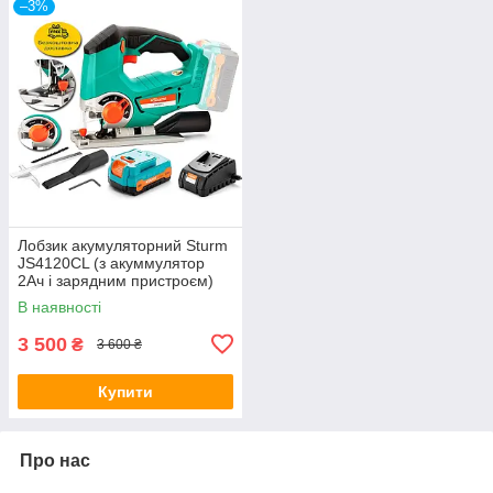
–3%
Лобзик акумуляторний Sturm
JS4120CL (з акуммулятор
2Ач і зарядним пристроєм)
В наявності
3 500
₴
3 600 ₴
Купити
Про нас