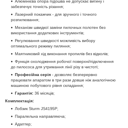
Алюмінієва опора підошва не допускає вигину і
забезпечує точність різання;
Лазерний покажчик - для зручного і точного
розпилювання;
Механізм швидкої заміни пилочных полотен без
використання додаткових інструментів;
Регулювання швидкості можливість вибору
оптимального режиму пиляння;
Маятниковий хід виконання пропилів без відколів;
Функція охолодження робочої поверхні/підключення
до пилососа для утримання лінії різу в чистоті;
Професійна серія
- дозволяє безперервно
працювати апаратом в три рази довше ніж аналогічною
машиною побутового рівня складання;
Гарантія:
36 місяців;
Комплектація:
Лобзик Sturm JS4195P;
Паралельна направляюча;
Адаптер;