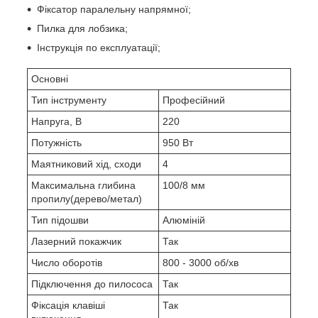
Фіксатор паралельну напрямної;
Пилка для лобзика;
Інструкція по експлуатації;
Основні
Тип інструменту
Професійний
Напруга, В
220
Потужність
950 Вт
Маятниковий хід, сходи
4
Максимальна глибина
100/8 мм
пропилу(дерево/метал)
Тип підошви
Алюміній
Лазерний покажчик
Так
Число оборотів
800 - 3000 об/хв
Підключення до пилососа
Так
Фіксація клавіші
Так