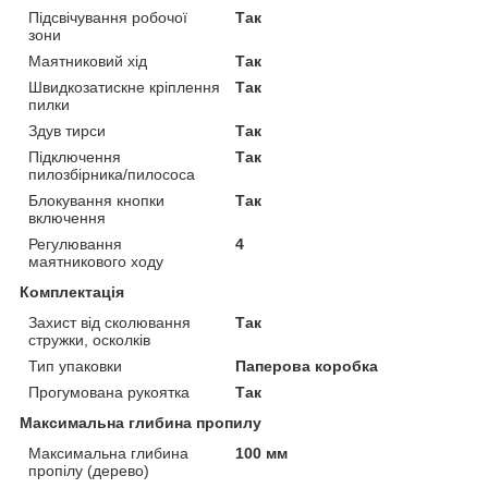
Підсвічування робочої
Так
зони
Маятниковий хід
Так
Швидкозатискне кріплення
Так
пилки
Здув тирси
Так
Підключення
Так
пилозбірника/пилососа
Блокування кнопки
Так
включення
Регулювання
4
маятникового ходу
Комплектація
Захист від сколювання
Так
стружки, осколків
Тип упаковки
Паперова коробка
Прогумована рукоятка
Так
Максимальна глибина пропилу
Максимальна глибина
100 мм
пропілу (дерево)