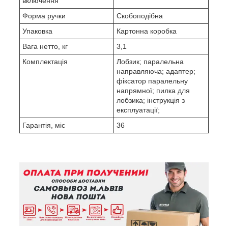
включення
Форма ручки
Скобоподібна
Упаковка
Картонна коробка
Вага нетто, кг
3,1
Комплектація
Лобзик; паралельна
направляюча; адаптер;
фіксатор паралельну
напрямної; пилка для
лобзика; інструкція з
експлуатації;
Гарантія, міс
36