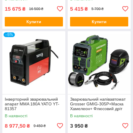
15 675
5 415
₴
₴
16 500 ₴
5 700 ₴
Купити
Купити
–5%
Інверторний зварювальний
Зварювальний напівавтомат
апарат MMA 180A YATO YT-
Grosser GMIG-305P+Маска
81357
Хамелеон+ Флюсовий дріт
В наявності
В наявності
8 977,50
3 950
₴
₴
9 450 ₴