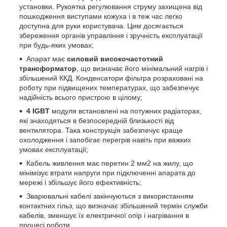
установки. Рукоятка регулювання струму захищена від
пошкодження виступами кожуха і в теж час легко
доступна для руки користувача. Цим досягається
збереження органів управління і зручність експлуатації
при будь-яких умовах;
Апарат має
силовий високочастотний
трансформатор
, що визначає його мінімальний нагрів і
збільшений ККД. Конденсатори фільтра розраховані на
роботу при підвищених температурах, що забезпечує
надійність всього пристрою в цілому;
4 IGBT
модуля встановлені на потужних радіаторах,
які знаходяться в безпосередній близькості від
вентилятора. Така конструкція забезпечує краще
охолодження і запобігає перегрів навіть при важких
умовах експлуатації;
Кабель живлення має перетин 2 мм
2
на жилу, що
мінімізує втрати напруги при підключенні апарата до
мережі і збільшує його ефективність;
Зварювальні кабелі закінчуються з використанням
контактних гільз, що визначає збільшений термін служби
кабелів, зменшує їх електричної опір і нагрівання в
процесі роботи.