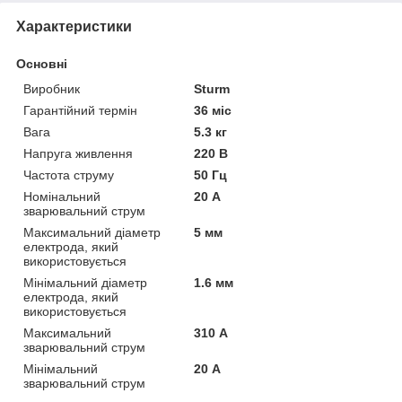
Характеристики
Основні
Виробник
Sturm
Гарантійний термін
36 міс
Вага
5.3 кг
Напруга живлення
220 В
Частота струму
50 Гц
Номінальний
20 А
зварювальний струм
Максимальний діаметр
5 мм
електрода, який
використовується
Мінімальний діаметр
1.6 мм
електрода, який
використовується
Максимальний
310 А
зварювальний струм
Мінімальний
20 А
зварювальний струм