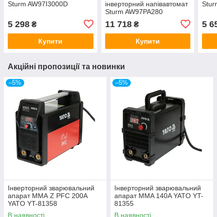
Sturm AW97I3000D
інверторний напівавтомат
Stu
Sturm AW97PA280
(MIG/MAG,MMA, 280А)
5 298
11 718
5 6
₴
₴
Купити
Купити
Акційні пропозиції та новинки
–5%
–5%
Інверторний зварювальний
Інверторний зварювальний
апарат ММА Z PFC 200A
апарат MMA 140A YATO YT-
YATO YT-81358
81355
В наявності
В наявності