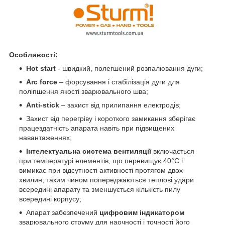
Особливості:
Hot start
- швидкий, полегшений розпалювання дуги;
Arc force
– форсування і стабілізація дуги для
поліпшення якості зварювального шва;
Anti-stick
– захист від прилипання електродів;
Захист від перегріву і короткого замикання зберігає
працездатність апарата навіть при підвищених
навантаженнях;
Інтелектуальна система вентиляції
включається
при температурі елементів, що перевищує 40°С і
вимикає при відсутності активності протягом двох
хвилин, таким чином попереджаються теплові удари
всередині апарату та зменшується кількість пилу
всередині корпусу;
Апарат забезпечений
цифровим індикатором
зварювального струму для наочності і точності його