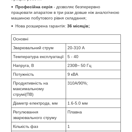
Професійна серія
- дозволяє безперервно
працювати апаратом в три рази довше ніж аналогічною
машиною побутового рівня складання;
Нова розширена гарантія:
36 місяців;
Основні
Зварювальний струм
20-310 А
Температура експлуатації
5 - 40
Напруга, В
230В~ 50 Гц
Потужність
9 кВА
Продуктивність на
310А/90%;
максимальному
струмі(ПВ)
Діаметр електрода, мм
1.6-5.0 мм
Регулювання
Плавна
зварювального струму
Кількість фаз
1