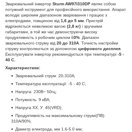
Зварювальний інвертор
Sturm AW97I310DP
являє собою
потужний інструмент для професійного використання. Апарат
володіє широким діапазоном зварювання і працює з
електродами, товщиною від
1,6 до 5 мм
. Пристрій
відрізняється невеликою вагою
(2,8 кг)
і зручними
габаритами, в той же час демонструючи високу
продуктивність з робочим циклом 6
0%
. Діапазон
зварювального струму від
20 до 310А
. Точність настройки
струму контролюється за допомогою
цифрового дисплея
.
Експлуатувати інвертор рекомендується при температурі
-5 -
40 С.
Характеристики:
Зварювальний струм: 20-310А;
Температура експлуатації: -5 - 40 С;
Напруга: 230В~ 50гц;
Потужність: 9 кВА;
Напруга ХХ, У: 45(VRD);
Продуктивність на максимальному струмі(ПВ):
310А/90%;
Діаметр електрода, мм 1.6-5.0 мм;