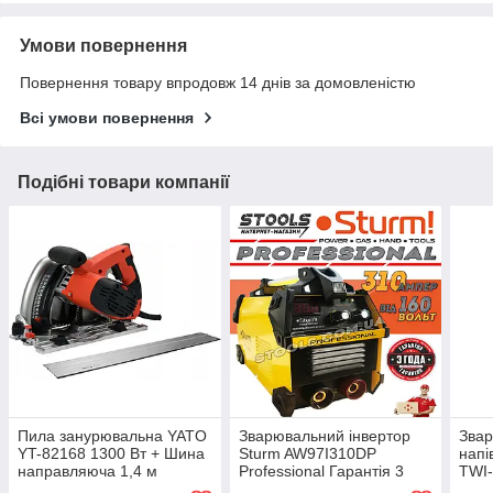
Умови повернення
Повернення товару впродовж 14 днів за домовленістю
Всі умови повернення
Подібні товари компанії
Пила занурювальна YATO
Зварювальний інвертор
Зва
YT-82168 1300 Вт + Шина
Sturm AW97I310DP
напі
направляюча 1,4 м
Professional Гарантія 3
TWI-
роки !
роки