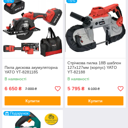
–5%
–5%
Стрічкова пилка 18В шаблон
Пила дискова акумуляторна
127х127мм (корпус) YATO
YATO YT-8281185
YT-82188
В наявності
В наявності
6 650
5 795
₴
₴
7 000 ₴
6 100 ₴
Купити
Купити
Подарунок