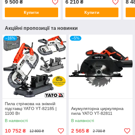
9 500
6 210
8 4
₴
₴
Купити
Купити
Акційні пропозиції та новинки
–16%
–5%
Пила стрічкова на знімній
підставці YATO YT-82185 |
Акумуляторна циркулярна
1100 Вт
пила YATO YT-82811
В наявності
В наявності
10 752
2 565
₴
₴
12 800 ₴
2 700 ₴