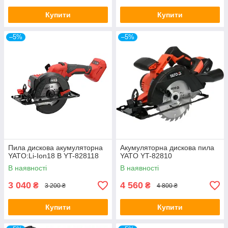
Купити
Купити
–5%
–5%
Пила дискова акумуляторна
Акумуляторна дискова пила
YATO:Li-Ion18 В YT-828118
YATO YT-82810
В наявності
В наявності
3 040
4 560
₴
₴
3 200 ₴
4 800 ₴
Купити
Купити