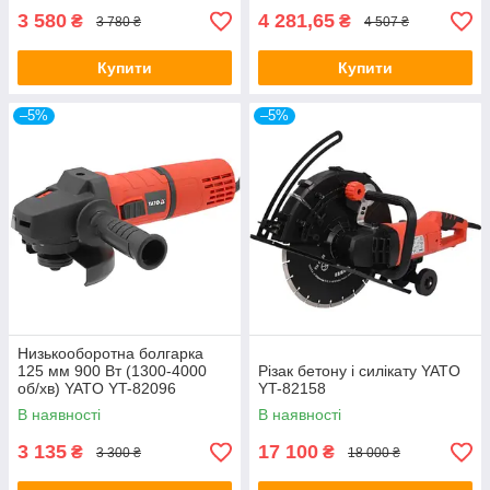
3 580
4 281,65
₴
₴
3 780 ₴
4 507 ₴
Купити
Купити
–5%
–5%
Низькооборотна болгарка
125 мм 900 Вт (1300-4000
Різак бетону і силікату YATO
об/хв) YATO YT-82096
YT-82158
В наявності
В наявності
3 135
17 100
₴
₴
3 300 ₴
18 000 ₴