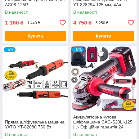
AG08-125P
YT-828294 125 мм, 4Ач
В наявності
В наявності
1 160
4 750
₴
₴
1 440 ₴
5 250 ₴
Купити
Купити
–5%
–5%
Акумуляторна кутова
Пряма шліфувальна машина
шліфмашина CAG-S20Li-125
YATO YT-82080 750 Вт
| ▷ Офіційна гарантія 24
місяці.
В наявності
В наявності