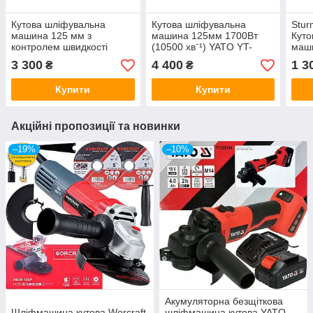
Кутова шліфувальна
Кутова шліфувальна
Stu
машина 125 мм з
машина 125мм 1700Вт
Куто
контролем швидкості
(10500 хв⁻¹) YATO YT-
маш
YATO YT-82098
821023
12В 
3 300
4 400
1 3
₴
₴
Купити
Купити
Акційні пропозиції та новинки
–19%
–10%
Акумуляторна безщіткова
Шліфмашина кутова Worcraft
шліфмашина кутова YATO