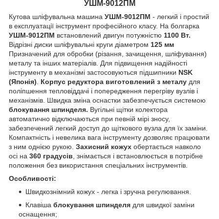
УШМ-9012ПМ
Кутова шліфувальна машина
УШМ-9012ПМ
- легкий і простий
в експлуатації інструмент професійного класу. На болгарка
УШМ-9012ПМ
встановлений двигун потужністю
1100 Вт.
Відрізні диски шліфувальні круги діаметром
125 мм
Призначений для обробки (різання, зачищення, шліфування)
металу та інших матеріалів. Для підвищення надійності
інструменту в механізмі застосовуються підшипники
NSK
(Японія)
.
Корпус редуктора виготовлений з металу
для
поліпшення тепловіддачі і попередження перегріву вузлів і
механізмів. Швидка зміна оснастки забезпечується системою
блокування шпинделя.
Вугільні щітки колектора
автоматично відключаються при певній мірі зносу,
забезпечений легкий доступ до щіткового вузла для їх заміни.
Компактність і невелика вага інструменту дозволяє працювати
з ним однією рукою.
Захисний кожух
обертається навколо
осі на
360 градусів
, знімається і встановлюється в потрібне
положення без використання спеціальних інструментів.
Особливості:
Швидкознімний кожух - легка і зручна регулювання.
Клавіша
блокування шпинделя
для швидкої заміни
оснащення;