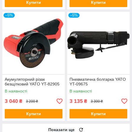
Купити
Купити
–5%
–5%
Акумуляторний різак
Пневматична болгарка YATO
безщітковий YATO YT-82905
YT-09675
В наявності
В наявності
3 040
3 135
₴
₴
3 200 ₴
3 300 ₴
Купити
Купити
Показати ще