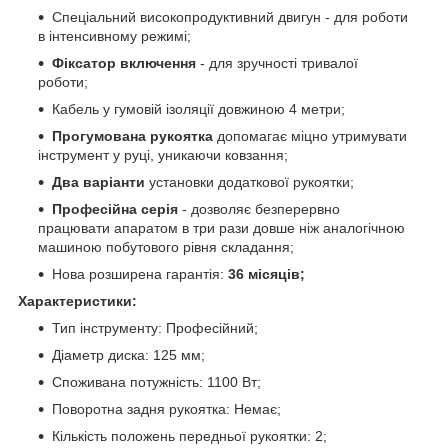
Спеціальний високопродуктивний двигун - для роботи
в інтенсивному режимі;
Фіксатор включення
- для зручності тривалої
роботи;
Кабель у гумовій ізоляції довжиною 4 метри;
Прогумована рукоятка
допомагає міцно утримувати
інструмент у руці, уникаючи ковзання;
Два варіанти
установки додаткової рукоятки;
Професійна серія
- дозволяє безперервно
працювати апаратом в три рази довше ніж аналогічною
машиною побутового рівня складання;
Нова розширена гарантія:
36 місяців;
Характеристики:
Тип інструменту: Професійний;
Діаметр диска: 125 мм;
Споживана потужність: 1100 Вт;
Поворотна задня рукоятка: Немає;
Кількість положень передньої рукоятки: 2;