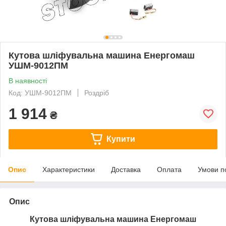
Кутова шліфувальна машина Енергомаш
УШМ-9012ПМ
В наявності
Код: УШМ-9012ПМ
Роздріб
1 914
₴
Купити
Опис
Характеристики
Доставка
Оплата
Умови п
Опис
Кутова шліфувальна машина Енергомаш